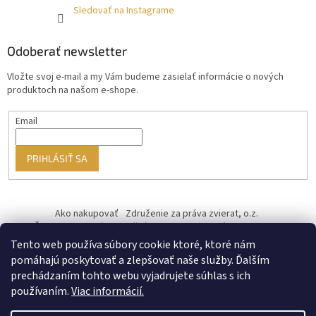
Sledovať na Instagrame
Odoberať newsletter
Vložte svoj e-mail a my Vám budeme zasielať informácie o nových
produktoch na našom e-shope.
Email
PRIHLÁSIŤ SA
Ako nakupovať
Združenie za práva zvierat, o.z.
Československý kastračný program
Informácie o cookies
od ♥ vybudoval Filip Minár
Tento web používa súbory cookie ktoré, ktoré nám
pomáhajú poskytovať a zlepšovať naše služby. Ďalším
prechádzaním tohto webu vyjadrujete súhlas s ich
používaním.
Viac informácií.