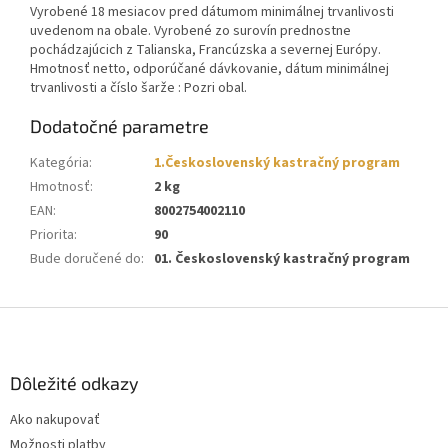
Vyrobené 18 mesiacov pred dátumom minimálnej trvanlivosti
uvedenom na obale. Vyrobené zo surovín prednostne
pochádzajúcich z Talianska, Francúzska a severnej Európy.
Hmotnosť netto, odporúčané dávkovanie, dátum minimálnej
trvanlivosti a číslo šarže : Pozri obal.
Dodatočné parametre
Kategória
:
1.Československý kastračný program
Hmotnosť
:
2 kg
EAN
:
8002754002110
Priorita
:
90
Bude doručené do
:
01. Československý kastračný program
Z
á
p
ä
Dôležité odkazy
t
Ako nakupovať
i
Možnosti platby