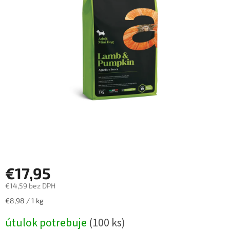
€17,95
€14,59 bez DPH
Jednotková
€8,98 / 1 kg
cena:
útulok potrebuje
(100 ks)