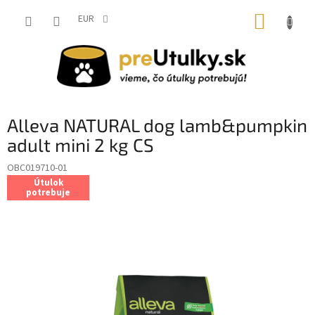
Prejsť
NÁKUP
na
EUR
obsah
KOŠÍK
Alleva NATURAL dog lamb&pumpkin
adult mini 2 kg CS
OBC019710-01
Útulok
potrebuje