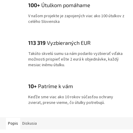
100+
Útulkom pomáhame
V našom projekte je zapojených viac ako 100 útulkov z
celého Slovenska
113 319
Vyzbieraných EUR
Takúto skvelú sumu sa nám podarilo vyzbierať vďaka
možnosti prispieť ešte 2 eurá k objednávke, každý
mesiac inému útulku.
10+
Patríme k vám
Keďže sme viac ako 10 rokov súčasťou ochrany
zvierat, presne vieme, čo útulky potrebujú.
Popis
Diskusia