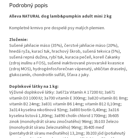
Podrobný popis
Alleva NATURAL dog lamb&pumpkin adult mini 2 kg
Kompletné krmivo pre dospelé psy malých plemien.
Zloženie:
Sušené jahňacie mäso (35%), čerstvé jahňacie mäso (20%),
hnedá ryža, kurací tuk, hrachový škrob, sušená tekvica (5%),
sušená repná dužina, rybí tuk, kuracia pečeň, koreň čakanky
(zdroj inulínu a FOS), sušené inaktivované pivovarské kvasnice
(zdroj MOS), hydrogénfosforečnan vápenatý, uhličitan draselný,
glukozamín, chondroitín sulfát, šťava z juky.
Doplnkové látky na 1 kg:
Výživné doplnkové látky: 3a672a Vitamín A 17200 IU; 3a671
vitamín D3 1000 IU; 3a700 vitamín E 300mg; 3a820 vitamín B1 8mg;
vitamín B2 24mg; 3a831 vitamín B6 14mg; vitamín B12 0,10mg;
3a314 kyselina nikotínová 92mg; 3a880 biotín 0,40mg; 3a316
kyselina listová 1,80mg; 3a890 cholín chlorid 1700mg; 3b605
zinok (monohydrát síranu zinočnatého) 96mg; 3b103 železo
(monohydrát síranu železnatého) 96mg; 3b405 meď
(pentahydrát síranu meďnatého) 13,2mg; 3b203 jód (potiahnutý