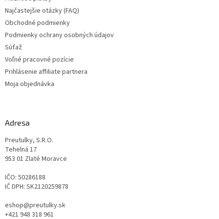
e
Najčastejšie otázky (FAQ)
Obchodné podmienky
Podmienky ochrany osobných údajov
Súťaž
Voľné pracovné pozície
Prihlásenie affiliate partnera
Moja objednávka
Adresa
Preutulky, S.R.O.
Tehelná 17
953 01 Zlaté Moravce
IČO: 50286188
IČ DPH: SK2120259878
eshop@preutulky.sk
+421 948 318 961