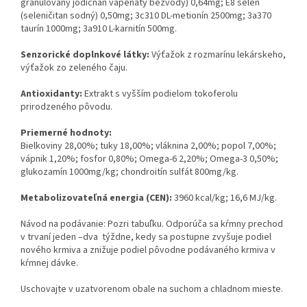
granulovaný jodičnan vápenatý bezvodý) 0,64mg; E8 selén
(seleničitan sodný) 0,50mg; 3c310 DL-metionín 2500mg; 3a370
taurín 1000mg; 3a910 L-karnitín 500mg.
Senzorické doplnkové látky:
Výťažok z rozmarínu lekárskeho,
výťažok zo zeleného čaju.
Antioxidanty:
Extrakt s vyšším podielom tokoferolu
prirodzeného pôvodu.
Priemerné hodnoty:
Bielkoviny 28,00%; tuky 18,00%; vláknina 2,00%; popol 7,00%;
vápnik 1,20%; fosfor 0,80%; Omega-6 2,20%; Omega-3 0,50%;
glukozamín 1000mg/kg; chondroitín sulfát 800mg/kg.
Metabolizovateľná energia (CEN):
3960 kcal/kg; 16,6 MJ/kg.
Návod na podávanie: Pozri tabuľku. Odporúča sa kŕmny prechod
v trvaní jeden –dva týždne, kedy sa postupne zvyšuje podiel
nového krmiva a znižuje podiel pôvodne podávaného krmiva v
kŕmnej dávke.
Uschovajte v uzatvorenom obale na suchom a chladnom mieste.