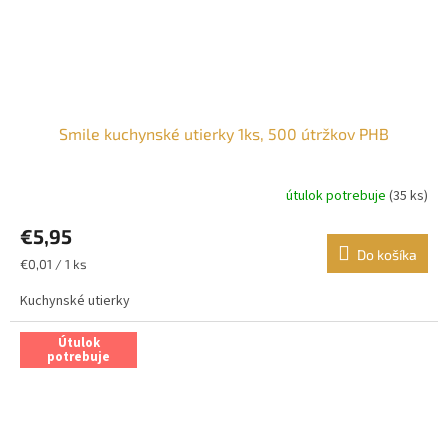
Smile kuchynské utierky 1ks, 500 útržkov PHB
útulok potrebuje
(35 ks)
€5,95
Do košíka
Jednotková
€0,01 / 1 ks
cena:
Kuchynské utierky
Útulok
potrebuje