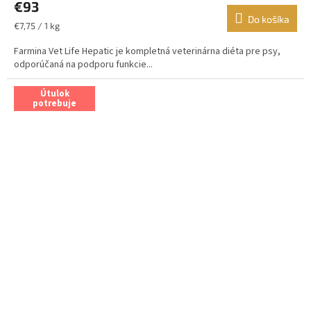
€93
Do košíka
Jednotková
€7,75 / 1 kg
cena:
Farmina Vet Life Hepatic je kompletná veterinárna diéta pre psy,
odporúčaná na podporu funkcie...
Útulok
potrebuje