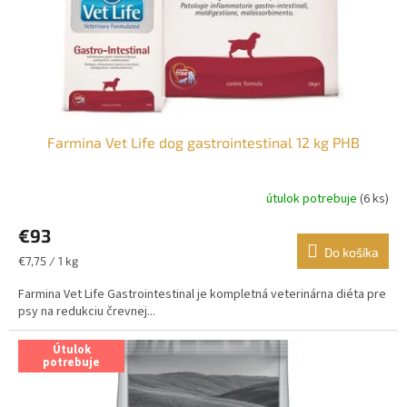
Farmina Vet Life dog gastrointestinal 12 kg PHB
útulok potrebuje
(6 ks)
€93
Do košíka
Jednotková
€7,75 / 1 kg
cena:
Farmina Vet Life Gastrointestinal je kompletná veterinárna diéta pre
psy na redukciu črevnej...
Útulok
potrebuje