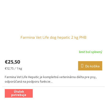
Farmina Vet Life dog hepatic 2 kg PHB
limit bol splnený
€25,50
Do košíka
Jednotková
€12,75 / 1 kg
cena:
Farmina Vet Life Hepatic je kompletná veterinárna diéta pre psy,
odporúčaná na podporu funkcie...
Útulok
potrebuje