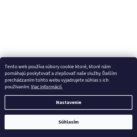
Tento web používa súbory cookie ktoré, ktoré nám
pomáhajú poskytovať a zlepšovať naše služby. Ďalším
prechádzaním tohto webu vyjadrujete súhlas s ich
používaním.
Viac informácií.
Nastavenie
Farmina Vet Life dog hepatic konzerva 300 g PHB
Súhlasím
limit bol splnený