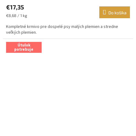
€17,35
Do košíka
Jednotková
€8,68 / 1 kg
cena:
Kompletné krmivo pre dospelé psy malých plemien a stredne
veľkých plemien.
Útulok
potrebuje