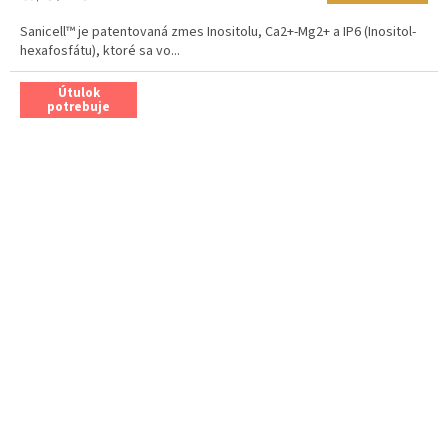
cena:
Sanicell™ je patentovaná zmes Inositolu, Ca2+-Mg2+ a IP6 (Inositol-
hexafosfátu), ktoré sa vo...
Útulok
potrebuje