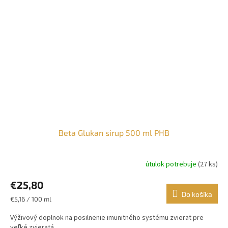
Beta Glukan sirup 500 ml PHB
útulok potrebuje
(27 ks)
€25,80
Do košíka
Jednotková
€5,16 / 100 ml
cena:
Výživový doplnok na posilnenie imunitného systému zvierat pre
veľké zvieratá