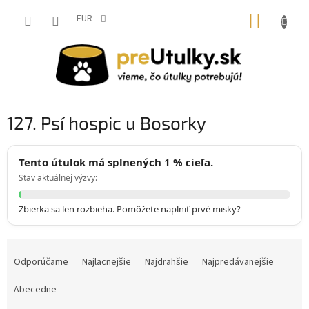
Prejsť
NÁKUP
na
EUR
obsah
KOŠÍK
127. Psí hospic u Bosorky
Tento útulok má splnených 1 % cieľa.
Stav aktuálnej výzvy:
Zbierka sa len rozbieha. Pomôžete naplniť prvé misky?
R
a
Odporúčame
Najlacnejšie
Najdrahšie
Najpredávanejšie
d
e
Abecedne
n