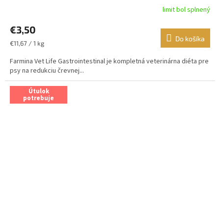
limit bol splnený
€3,50
Do košíka
Jednotková
€11,67 / 1 kg
cena:
Farmina Vet Life Gastrointestinal je kompletná veterinárna diéta pre
psy na redukciu črevnej...
Útulok
potrebuje