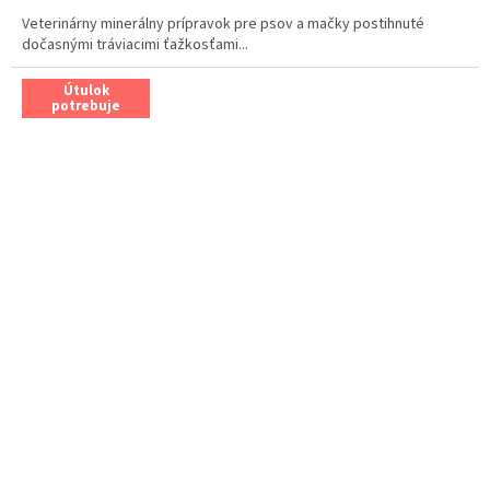
cena:
Veterinárny minerálny prípravok pre psov a mačky postihnuté
dočasnými tráviacimi ťažkosťami...
Útulok
potrebuje