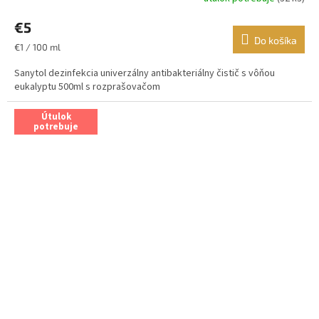
€5
Do košíka
Jednotková
€1 / 100 ml
cena:
Sanytol dezinfekcia univerzálny antibakteriálny čistič s vôňou
eukalyptu 500ml s rozprašovačom
Útulok
potrebuje