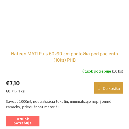
Nateen MATI Plus 60x90 cm podložka pod pacienta
(10ks) PHB
útulok potrebuje
(10 ks)
€7,10
Do košíka
Jednotková
€0,71 / 1 ks
cena:
Savosť 1000ml, neutralizácia tekutín, minimalizuje nepríjemné
zápachy, priedušnosť materiálu
Útulok
potrebuje