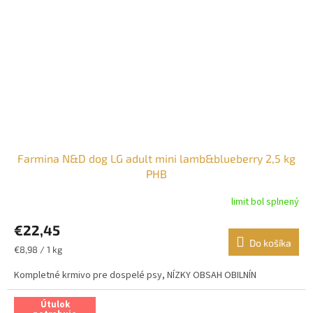
Farmina N&D dog LG adult mini lamb&blueberry 2,5 kg
PHB
limit bol splnený
€22,45
Do košíka
Jednotková
€8,98 / 1 kg
cena:
Kompletné krmivo pre dospelé psy, NÍZKY OBSAH OBILNÍN
Útulok