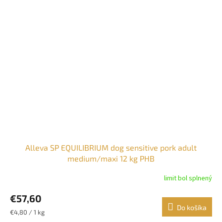
Alleva SP EQUILIBRIUM dog sensitive pork adult
medium/maxi 12 kg PHB
limit bol splnený
€57,60
Do košíka
Jednotková
€4,80 / 1 kg
cena: