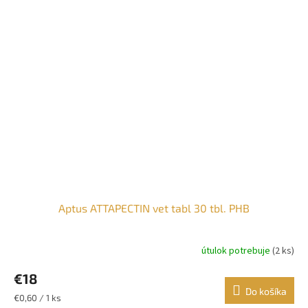
Aptus ATTAPECTIN vet tabl 30 tbl. PHB
útulok potrebuje
(2 ks)
€18
Do košíka
Jednotková
€0,60 / 1 ks