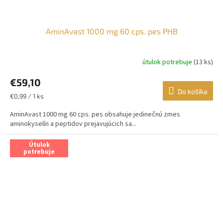
AminAvast 1000 mg 60 cps. pes PHB
útulok potrebuje
(13 ks)
€59,10
Do košíka
Jednotková
€0,99 / 1 ks
cena:
AminAvast 1000 mg 60 cps. pes obsahuje jedinečnú zmes
aminokyselín a peptidov prejavujúcich sa...
Útulok
potrebuje