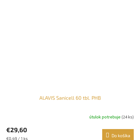
ALAVIS Sanicell 60 tbl. PHB
útulok potrebuje
(24 ks)
€29,60
Do košíka
Jednotková
€0,49 / 1 ks