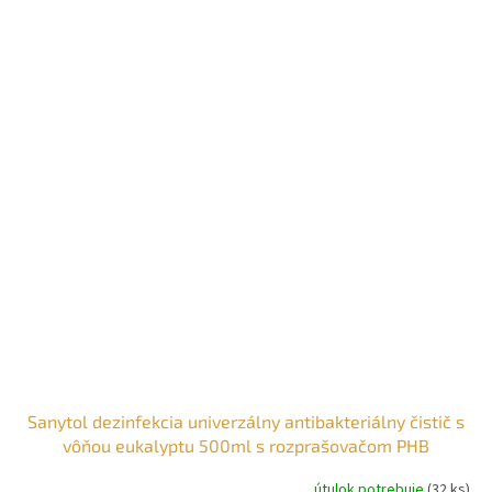
Sanytol dezinfekcia univerzálny antibakteriálny čistič s
vôňou eukalyptu 500ml s rozprašovačom PHB
útulok potrebuje
(32 ks)