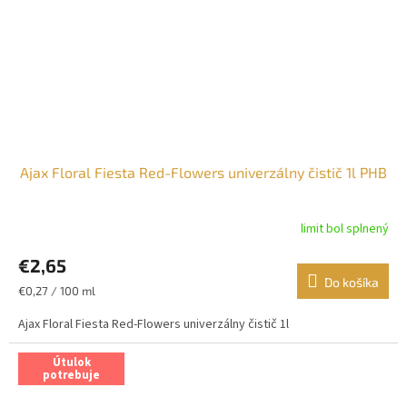
Ajax Floral Fiesta Red-Flowers univerzálny čistič 1l PHB
limit bol splnený
€2,65
Do košíka
Jednotková
€0,27 / 100 ml
cena:
Ajax Floral Fiesta Red-Flowers univerzálny čistič 1l
Útulok
potrebuje