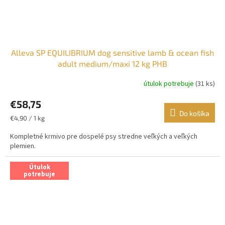
Alleva SP EQUILIBRIUM dog sensitive lamb & ocean fish
adult medium/maxi 12 kg PHB
útulok potrebuje
(31 ks)
€58,75
Do košíka
Jednotková
€4,90 / 1 kg
cena:
Kompletné krmivo pre dospelé psy stredne veľkých a veľkých
plemien.
Útulok
potrebuje