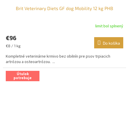
Brit Veterinary Diets GF dog Mobility 12 kg PHB
limit bol splnený
€96
Do košíka
Jednotková
€8 / 1 kg
cena:
Kompletné veterinárne krmivo bez obilnín pre psov trpiacich
artrózou a osteoartrózou. ...
Útulok
potrebuje