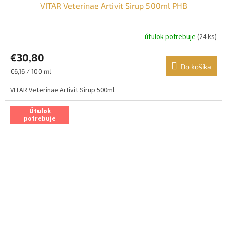
VITAR Veterinae Artivit Sirup 500ml PHB
útulok potrebuje
(24 ks)
€30,80
Do košíka
Jednotková
€6,16 / 100 ml
cena:
VITAR Veterinae Artivit Sirup 500ml
Útulok
potrebuje