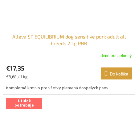
Alleva SP EQUILIBRIUM dog sensitive pork adult all
breeds 2 kg PHB
limit bol splnený
€17,35
Do košíka
Jednotková
€8,68 / 1 kg
cena:
Kompletné krmivo pre všetky plemená dospelých psov
Útulok
potrebuje