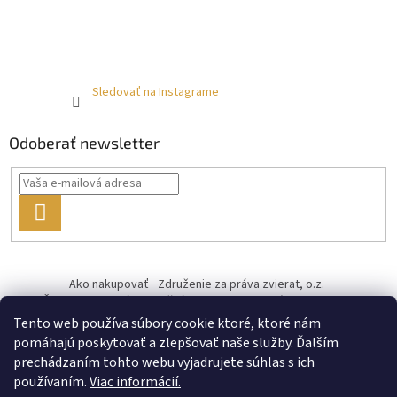
Sledovať na Instagrame
Odoberať newsletter
PRIHLÁSIŤ
SA
Ako nakupovať
Združenie za práva zvierat, o.z.
Československý kastračný program
Informácie o cookies
od ♥ vybudoval Filip Minár
Tento web používa súbory cookie ktoré, ktoré nám
pomáhajú poskytovať a zlepšovať naše služby. Ďalším
prechádzaním tohto webu vyjadrujete súhlas s ich
používaním.
Viac informácií.