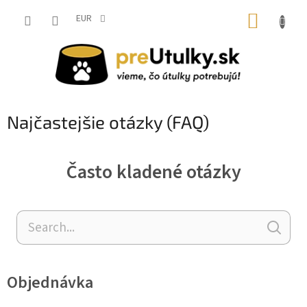
Prejsť
NÁKUP
na
EUR
obsah
KOŠÍK
Najčastejšie otázky (FAQ)
Často kladené otázky
Objednávka