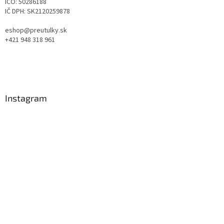
IČO: 50286188
IČ DPH: SK2120259878
eshop@preutulky.sk
+421 948 318 961
Instagram