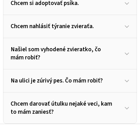
Chcem si adoptovať psíka.
Chcem nahlásiť týranie zvieraťa.
Našiel som vyhodené zvieratko, čo
mám robiť?
Na ulici je zúrivý pes. Čo mám robiť?
Chcem darovať útulku nejaké veci, kam
to mám zaniesť?
Z
á