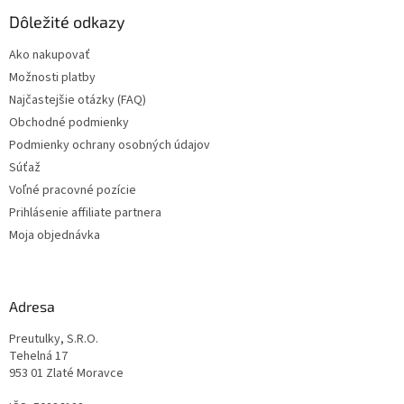
p
ä
Dôležité odkazy
t
Ako nakupovať
i
Možnosti platby
e
Najčastejšie otázky (FAQ)
Obchodné podmienky
Podmienky ochrany osobných údajov
Súťaž
Voľné pracovné pozície
Prihlásenie affiliate partnera
Moja objednávka
Adresa
Preutulky, S.R.O.
Tehelná 17
953 01 Zlaté Moravce