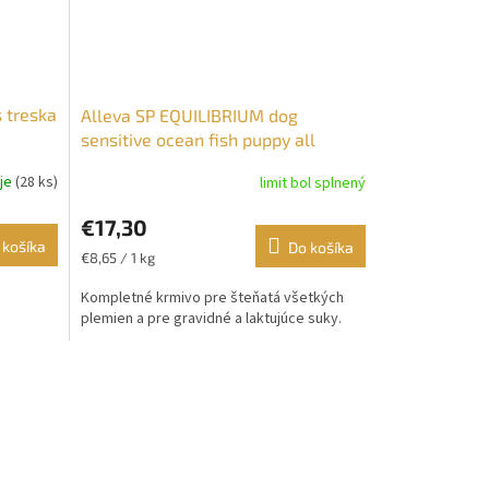
 treska
Alleva SP EQUILIBRIUM dog
sensitive ocean fish puppy all
breeds 2 kg RK
uje
(28 ks)
limit bol splnený
€17,30
 košíka
Do košíka
Jednotková
€8,65 / 1 kg
cena:
Kompletné krmivo pre šteňatá všetkých
plemien a pre gravidné a laktujúce suky.