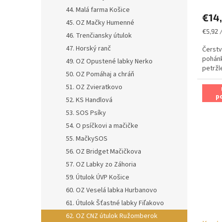
44. Malá farma Košice
€14
45. OZ Mačky Humenné
Jednot
€5,92 /
46. Trenčiansky útulok
cena:
47. Horský ranč
Čerstv
pohánk
49. OZ Opustené labky Nerko
petržl
50. OZ Pomáhaj a chráň
51. OZ Zvieratkovo
p
52. KS Handlová
53. SOS Psíky
54. O psíčkovi a mačičke
55. MačkySOS
56. OZ Bridget Mačičkova
57. OZ Labky zo Záhoria
59. Útulok ÚVP Košice
60. OZ Veselá labka Hurbanovo
61. Útulok Šťastné labky Fiľakovo
62. OZ CNZ útulok Ružomberok