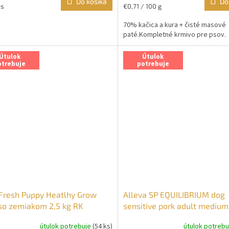
Do košíka
Do
ková
Jednotková
ks
€0,71 / 100 g
cena:
70% kačica a kura + čisté masové
paté.Kompletné krmivo pre psov.
Útulok
Útulok
otrebuje
potrebuje
Fresh Puppy Heatlhy Grow
Alleva SP EQUILIBRIUM dog
so zemiakom 2,5 kg RK
sensitive pork adult mediu
12 kg RK
útulok potrebuje
(54 ks)
útulok potreb