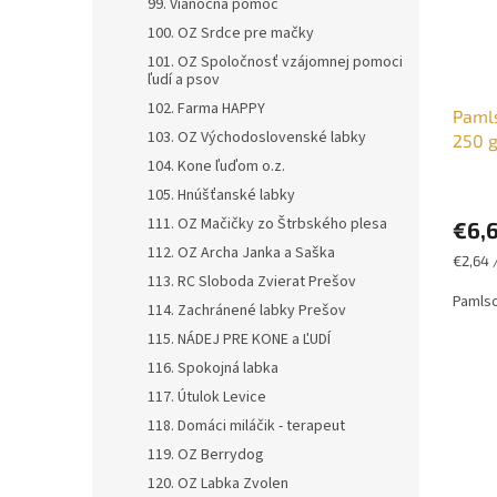
99. Vianočná pomoc
100. OZ Srdce pre mačky
101. OZ Spoločnosť vzájomnej pomoci
ľudí a psov
102. Farma HAPPY
Pamls
103. OZ Východoslovenské labky
250 g
104. Kone ľuďom o.z.
105. Hnúšťanské labky
111. OZ Mačičky zo Štrbského plesa
€6,
112. OZ Archa Janka a Saška
Jednot
€2,64 
cena:
113. RC Sloboda Zvierat Prešov
Pamlso
114. Zachránené labky Prešov
115. NÁDEJ PRE KONE a ĽUDÍ
116. Spokojná labka
117. Útulok Levice
118. Domáci miláčik - terapeut
119. OZ Berrydog
120. OZ Labka Zvolen