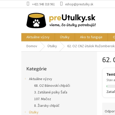
Prejsť
+421 948 318 961
eshop@preutulky.sk
na
obsah
Aktuálne výzvy
Útulky
Ako to funguje
O
Domov
Útulky
62. OZ CNZ útulok Ružomberok
B
62.
o
Preskočiť
č
Kategórie
kategórie
n
Tent
ý
Aktuálne výzvy
Stav a
p
68. OZ Bánovskí chlpáči
a
Zatia
3. Zatúlané psíky Šaľa
n
e
107. Mačoz
l
R
8. Žiarsky chlpáč
a
Odpor
Útulky