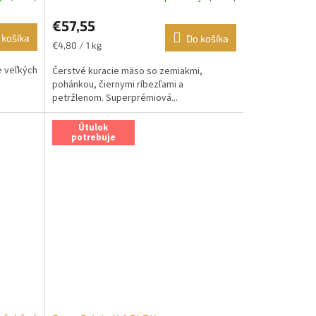
€57,55
 košíka
Do košíka
Jednotková
€4,80 / 1 kg
cena:
e veľkých
Čerstvé kuracie mäso so zemiakmi,
pohánkou, čiernymi ríbezľami a
petržlenom. Superprémiová...
Útulok
potrebuje