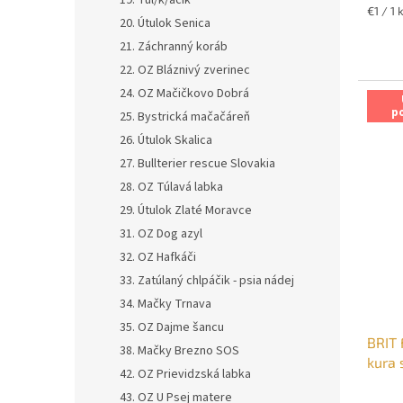
19. Tul/k/áčik
Jednot
€1 / 1 
20. Útulok Senica
cena:
21. Záchranný koráb
22. OZ Bláznivý zverinec
24. OZ Mačičkovo Dobrá
p
25. Bystrická mačačáreň
26. Útulok Skalica
27. Bullterier rescue Slovakia
28. OZ Túlavá labka
29. Útulok Zlaté Moravce
31. OZ Dog azyl
32. OZ Hafkáči
33. Zatúlaný chlpáčik - psia nádej
34. Mačky Trnava
35. OZ Dajme šancu
BRIT 
38. Mačky Brezno SOS
kura 
42. OZ Prievidzská labka
43. OZ U Psej matere