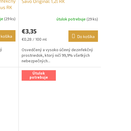
infekčný
Savo Originál 1,2l RK
tus RK
uje
(29 ks)
útulok potrebuje
(29 ks)
€3,35
 košíka
Do košíka
Jednotková
€0,28 / 100 ml
cena:
ný
Osvedčený a vysoko účinný dezinfekčný
prostriedok, ktorý ničí 99,9% všetkých
nebezpečných...
Útulok
potrebuje