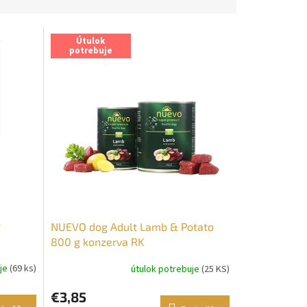
Útulok
potrebuje
g
NUEVO dog Adult Lamb & Potato
800 g konzerva RK
uje
(69 ks)
útulok potrebuje
(25 KS)
€3,85