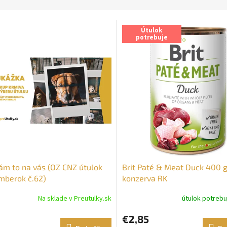
Útulok
potrebuje
m to na vás (OZ CNZ útulok
Brit Paté & Meat Duck 400 
mberok č.62)
konzerva RK
Na sklade v Preutulky.sk
útulok potreb
€2,85