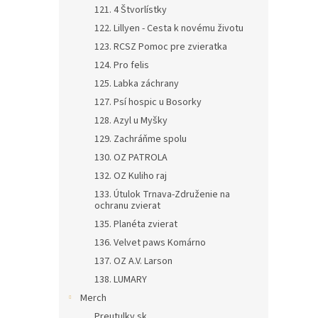
121. 4 Štvorlístky
122. Lillyen - Cesta k novému životu
123. RCSZ Pomoc pre zvieratka
124. Pro felis
125. Labka záchrany
127. Psí hospic u Bosorky
128. Azyl u Myšky
129. Zachráňme spolu
130. OZ PATROLA
132. OZ Kuliho raj
133. Útulok Trnava-Združenie na
ochranu zvierat
135. Planéta zvierat
136. Velvet paws Komárno
137. OZ A.V. Larson
138. LUMARY
Merch
Preutulky.sk