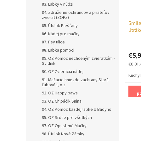
83. Labky v núdzi
84. Združenie ochrancov a priateľov
zvierat (ZOPZ)
Smile
85. Útulok Piešťany
útržk
86. Nádej pre mačky
87. Psy ulice
88. Labka pomoci
€5,
89. OZ Pomoc nechceným zvieratkám -
Svidník
Jednot
€0,01 /
cena:
90. OZ Zvieracia nádej
Kuchyn
91. Mačacie hniezdo záchrany Stará
Ľubovňa, o.z.
92. OZ Happy paws
p
93. OZ Chlpáčik Snina
94. OZ Pomoc každej labke U Badyho
95. OZ Srdce pre všetkých
97. OZ Opustené Mačky
98. Útulok Nové Zámky