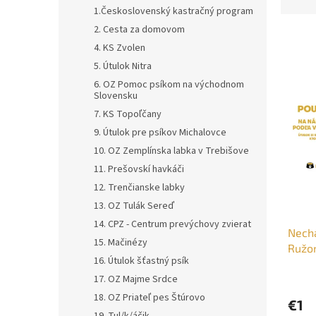
d
1.Československý kastračný program
e
2. Cesta za domovom
V
n
4. KS Zvolen
ý
i
p
e
5. Útulok Nitra
i
p
6. OZ Pomoc psíkom na východnom
s
r
Slovensku
p
o
7. KS Topoľčany
r
d
9. Útulok pre psíkov Michalovce
o
u
10. OZ Zemplínska labka v Trebišove
d
k
11. Prešovskí havkáči
u
t
12. Trenčianske labky
k
o
t
v
13. OZ Tulák Sereď
o
14. CPZ - Centrum prevýchovy zvierat
Nechá
v
15. Mačinézy
Ružo
16. Útulok šťastný psík
17. OZ Majme Srdce
18. OZ Priateľ pes Štúrovo
€1