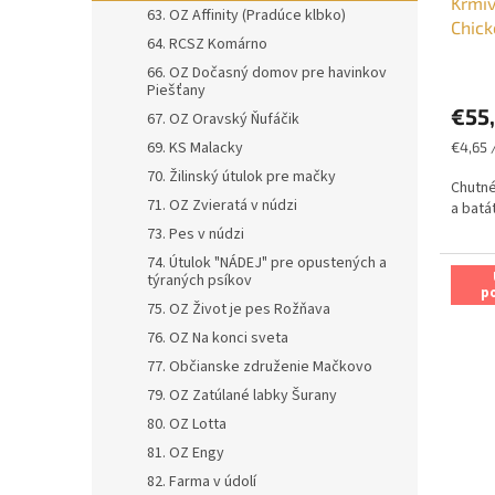
Krmiv
63. OZ Affinity (Pradúce klbko)
Chick
64. RCSZ Komárno
66. OZ Dočasný domov pre havinkov
Piešťany
€55
67. OZ Oravský Ňufáčik
Jednot
69. KS Malacky
€4,65 /
cena:
70. Žilinský útulok pre mačky
Chutné
71. OZ Zvieratá v núdzi
a batá
73. Pes v núdzi
74. Útulok "NÁDEJ" pre opustených a
týraných psíkov
p
75. OZ Život je pes Rožňava
76. OZ Na konci sveta
77. Občianske združenie Mačkovo
79. OZ Zatúlané labky Šurany
80. OZ Lotta
81. OZ Engy
82. Farma v údolí