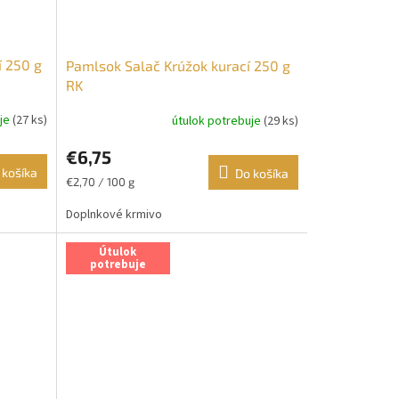
í 250 g
Pamlsok Salač Krúžok kurací 250 g
RK
uje
(27 ks)
útulok potrebuje
(29 ks)
€6,75
 košíka
Do košíka
Jednotková
€2,70 / 100 g
cena:
Doplnkové krmivo
Útulok
potrebuje