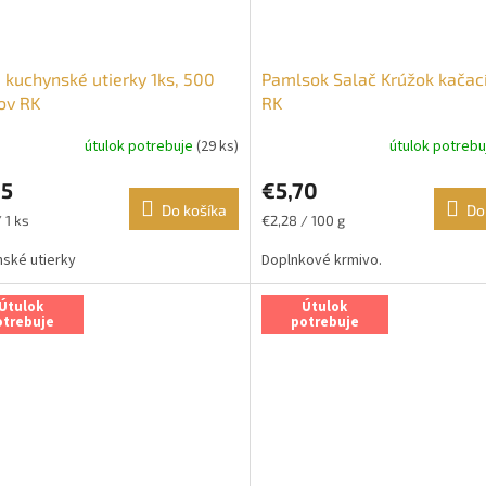
 kuchynské utierky 1ks, 500
Pamlsok Salač Krúžok kačac
ov RK
RK
útulok potrebuje
(29 ks)
útulok potreb
95
€5,70
Do košíka
Do
ková
Jednotková
 1 ks
€2,28 / 100 g
cena:
ské utierky
Doplnkové krmivo.
Útulok
Útulok
otrebuje
potrebuje