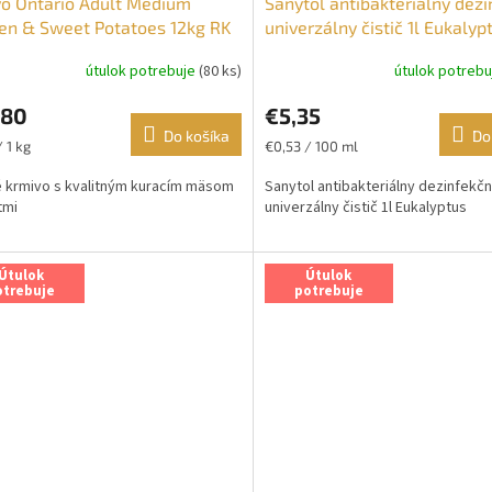
o Ontario Adult Medium
Sanytol antibakteriálny dez
en & Sweet Potatoes 12kg RK
univerzálny čistič 1l Eukalyp
útulok potrebuje
(80 ks)
útulok potreb
,80
€5,35
Do košíka
Do
ková
Jednotková
 1 kg
€0,53 / 100 ml
cena:
 krmivo s kvalitným kuracím mäsom
Sanytol antibakteriálny dezinfekč
tmi
univerzálny čistič 1l Eukalyptus
Útulok
Útulok
otrebuje
potrebuje