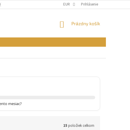
Q)
OBCHODNÉ PODMIENKY
EUR
PODMIENKY OCHRANY OSOBNÝCH ÚDAJ
Prihlásenie
NÁKUPNÝ
Prázdny košík
KOŠÍK
tento mesiac?
15
položiek celkom