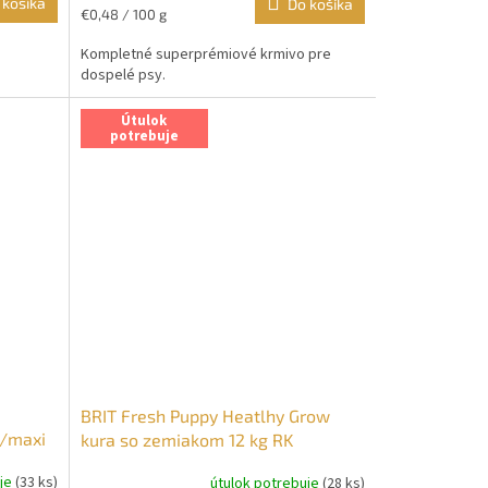
 košíka
Do košíka
Jednotková
€0,48 / 100 g
cena:
Kompletné superprémiové krmivo pre
dospelé psy.
Útulok
potrebuje
BRIT Fresh Puppy Heatlhy Grow
m/maxi
kura so zemiakom 12 kg RK
uje
(33 ks)
útulok potrebuje
(28 ks)