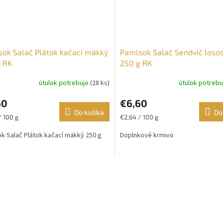
ok Salač Plátok kačací mäkký
Pamlsok Salač Sendvič losos
 RK
250 g RK
útulok potrebuje
(28 ks)
útulok potreb
60
€6,60
Do košíka
Do
ková
Jednotková
/ 100 g
€2,64 / 100 g
cena:
k Salač Plátok kačací mäkký 250 g
Doplnkové krmivo
O
v
l
á
d
a