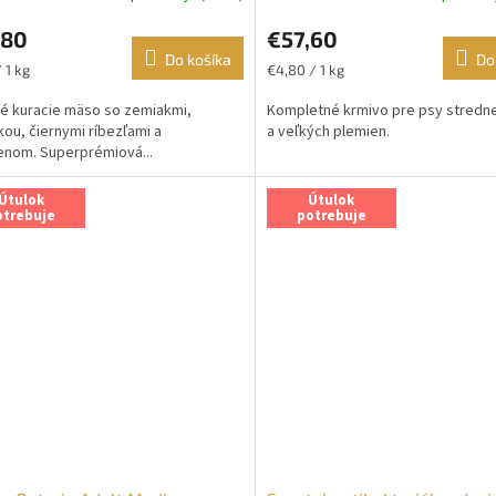
,80
€57,60
Do košíka
Do
ková
Jednotková
 1 kg
€4,80 / 1 kg
cena:
é kuracie mäso so zemiakmi,
Kompletné krmivo pre psy stredn
ou, čiernymi ríbezľami a
a veľkých plemien.
enom. Superprémiová...
Útulok
Útulok
otrebuje
potrebuje