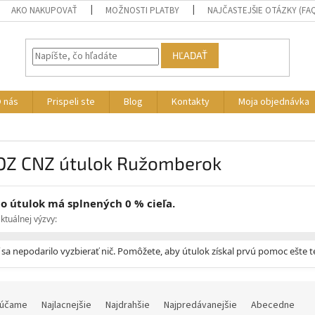
AKO NAKUPOVAŤ
MOŽNOSTI PLATBY
NAJČASTEJŠIE OTÁZKY (FA
HĽADAŤ
 nás
Prispeli ste
Blog
Kontakty
Moja objednávka
 OZ CNZ útulok Ružomberok
o útulok má splnených 0 % cieľa.
ktuálnej výzvy:
ľ sa nepodarilo vyzbierať nič. Pomôžete, aby útulok získal prvú pomoc ešte 
účame
Najlacnejšie
Najdrahšie
Najpredávanejšie
Abecedne