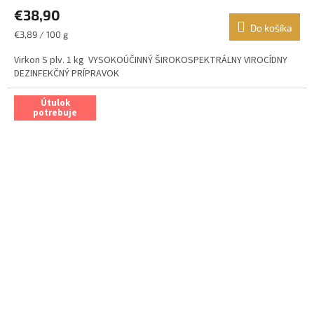
€38,90
Do košíka
Jednotková
€3,89 / 100 g
cena:
Virkon S plv. 1 kg VYSOKOÚČINNÝ ŠIROKOSPEKTRÁLNY VIROCÍDNY
DEZINFEKČNÝ PRÍPRAVOK
Útulok
potrebuje