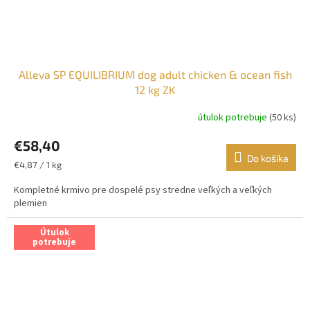
Alleva SP EQUILIBRIUM dog adult chicken & ocean fish
12 kg ZK
útulok potrebuje
(50 ks)
€58,40
Do košíka
Jednotková
€4,87 / 1 kg
cena:
Kompletné krmivo pre dospelé psy stredne veľkých a veľkých
plemien
Útulok
potrebuje