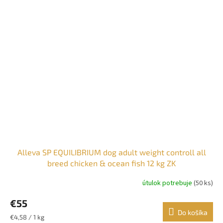
Alleva SP EQUILIBRIUM dog adult weight controll all
breed chicken & ocean fish 12 kg ZK
útulok potrebuje
(50 ks)
€55
Do košíka
Jednotková
€4,58 / 1 kg