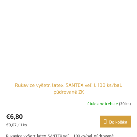
Rukavice vyšetr. latex. SANTEX veľ. L 100 ks/bal.
púdrované ZK
útulok potrebuje
(30 ks)
€6,80
Do košíka
Jednotková
€0,07 / 1 ks
cena:
Rukavice vyšetr. latex. SANTEX veľ. L 100 ks/bal. púdrované