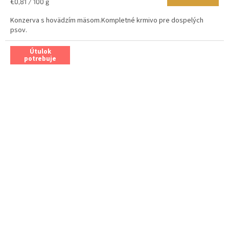
Jednotková
€0,81 / 100 g
cena:
Konzerva s hovädzím mäsom.Kompletné krmivo pre dospelých
psov.
Útulok
potrebuje