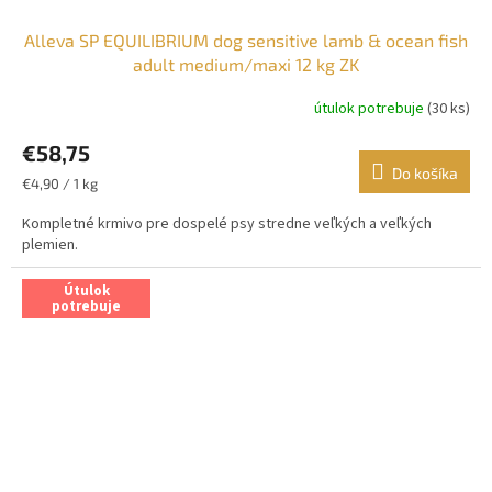
Alleva SP EQUILIBRIUM dog sensitive lamb & ocean fish
adult medium/maxi 12 kg ZK
útulok potrebuje
(30 ks)
€58,75
Do košíka
Jednotková
€4,90 / 1 kg
cena:
Kompletné krmivo pre dospelé psy stredne veľkých a veľkých
plemien.
Útulok
potrebuje