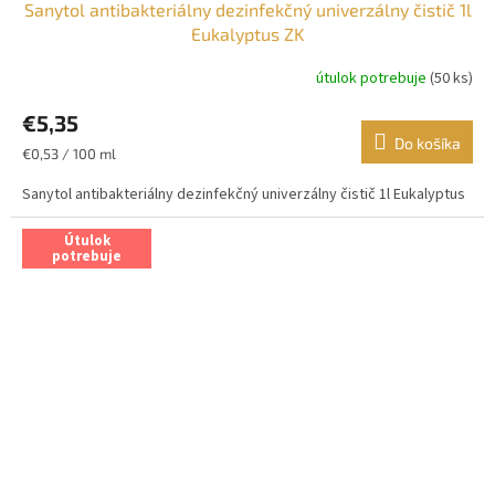
Sanytol antibakteriálny dezinfekčný univerzálny čistič 1l
Eukalyptus ZK
útulok potrebuje
(50 ks)
€5,35
Do košíka
Jednotková
€0,53 / 100 ml
cena:
Sanytol antibakteriálny dezinfekčný univerzálny čistič 1l Eukalyptus
Útulok
potrebuje