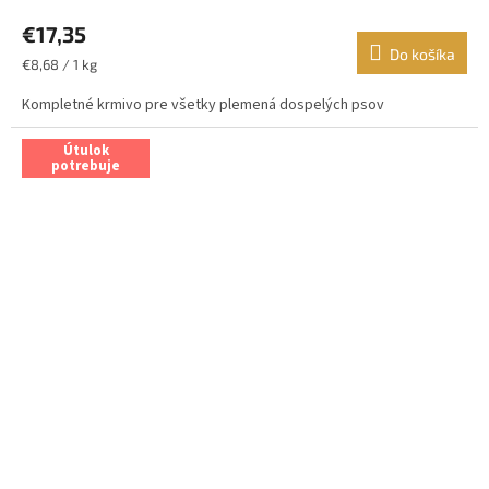
€17,35
Do košíka
Jednotková
€8,68 / 1 kg
cena:
Kompletné krmivo pre všetky plemená dospelých psov
Útulok
potrebuje