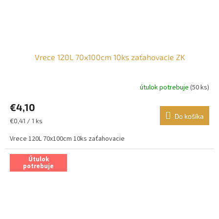
Vrece 120L 70x100cm 10ks zaťahovacie ZK
útulok potrebuje
(50 ks)
€4,10
Do košíka
Jednotková
€0,41 / 1 ks
cena:
Vrece 120L 70x100cm 10ks zaťahovacie
Útulok
potrebuje