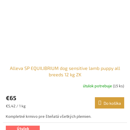
Alleva SP EQUILIBRIUM dog sensitive lamb puppy all
breeds 12 kg ZK
útulok potrebuje
(15 ks)
€65
Do košíka
Jednotková
€5,42 / 1 kg
cena:
Kompletné krmivo pre šteňatá všetkých plemien.
Útulok