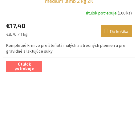
medium lamb 2 kg ZK
útulok potrebuje
(100 ks)
€17,40
Do košíka
Jednotková
€8,70 / 1 kg
cena:
Kompletné krmivo pre šteňatá malých a stredných plemien a pre
gravidné a laktujúce suky.
Útulok
potrebuje