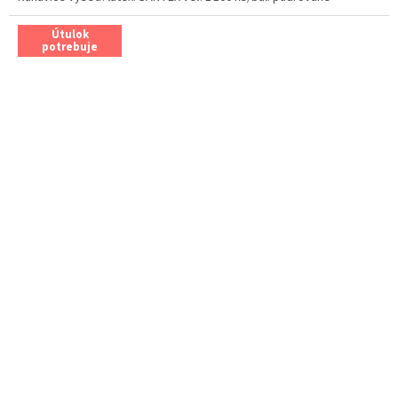
Útulok
potrebuje