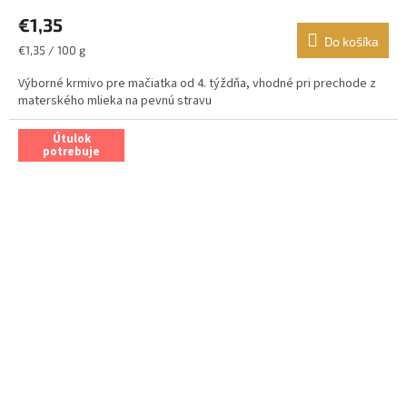
€1,35
Do košíka
Jednotková
€1,35 / 100 g
cena:
Výborné krmivo pre mačiatka od 4. týždňa, vhodné pri prechode z
materského mlieka na pevnú stravu
Útulok
potrebuje