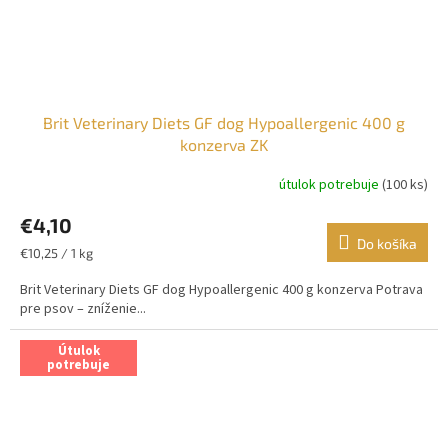
Brit Veterinary Diets GF dog Hypoallergenic 400 g
konzerva ZK
útulok potrebuje
(100 ks)
€4,10
Do košíka
Jednotková
€10,25 / 1 kg
cena:
Brit Veterinary Diets GF dog Hypoallergenic 400 g konzerva Potrava
pre psov – zníženie...
Útulok
potrebuje