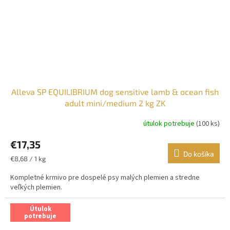
Alleva SP EQUILIBRIUM dog sensitive lamb & ocean fish
adult mini/medium 2 kg ZK
útulok potrebuje
(100 ks)
€17,35
Do košíka
Jednotková
€8,68 / 1 kg
cena:
Kompletné krmivo pre dospelé psy malých plemien a stredne
veľkých plemien.
Útulok
potrebuje