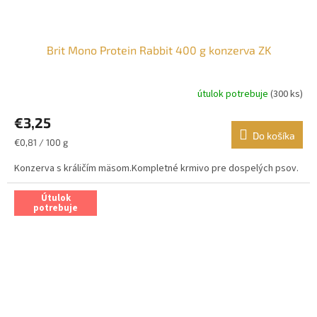
Brit Mono Protein Rabbit 400 g konzerva ZK
útulok potrebuje
(300 ks)
€3,25
Do košíka
Jednotková
€0,81 / 100 g
cena:
Konzerva s králičím mäsom.Kompletné krmivo pre dospelých psov.
Útulok
potrebuje