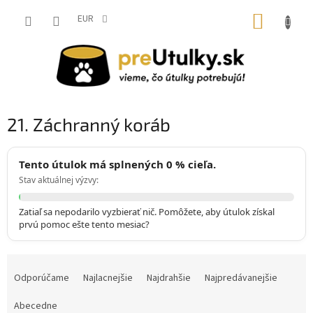
Prejsť
NÁKUP
na
EUR
obsah
KOŠÍK
21. Záchranný koráb
Tento útulok má splnených 0 % cieľa.
Stav aktuálnej výzvy:
Zatiaľ sa nepodarilo vyzbierať nič. Pomôžete, aby útulok získal
prvú pomoc ešte tento mesiac?
R
a
Odporúčame
Najlacnejšie
Najdrahšie
Najpredávanejšie
d
e
Abecedne