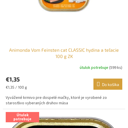
Animonda Vom Feinsten cat CLASSIC hydina a teľacie
100 g ZK
útulok potrebuje
(599 ks)
€1,35
Do košíka
Jednotková
€1,35 / 100 g
cena:
Vyvážené krmivo pre dospelé mačky, ktoré je vyrobené zo
starostlivo vyberaných druhov mäsa
Útulok
potrebuje