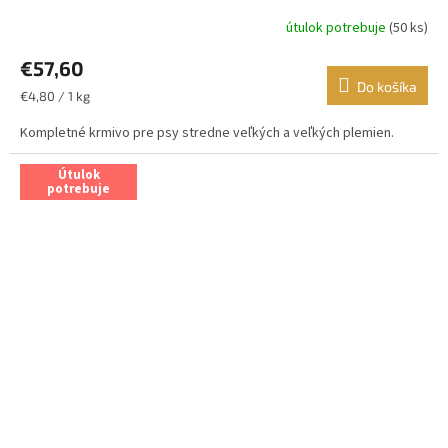
útulok potrebuje
(50 ks)
€57,60
Do košíka
Jednotková
€4,80 / 1 kg
cena:
Kompletné krmivo pre psy stredne veľkých a veľkých plemien.
Útulok
potrebuje