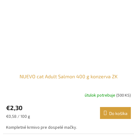
NUEVO cat Adult Salmon 400 g konzerva ZK
útulok potrebuje
(500 KS)
€2,30
Do košíka
Jednotková
€0,58 / 100 g
cena:
Kompletné krmivo pre dospelé mačky.