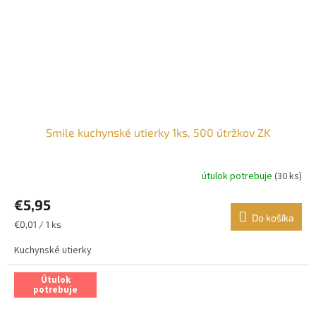
Smile kuchynské utierky 1ks, 500 útržkov ZK
útulok potrebuje
(30 ks)
€5,95
Do košíka
Jednotková
€0,01 / 1 ks
cena:
Kuchynské utierky
Útulok
potrebuje