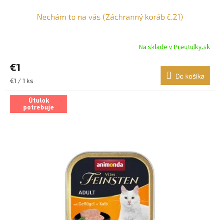
Nechám to na vás (Záchranný koráb č.21)
Na sklade v Preutulky.sk
€1
Do košíka
Jednotková
€1 / 1 ks
cena:
Útulok
potrebuje