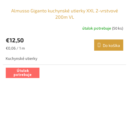
Almusso Giganto kuchynské utierky XXL 2-vrstvové
200m VL
útulok potrebuje
(50 ks)
€12,50
Do košíka
Jednotková
€0,06 / 1 m
cena:
Kuchynské utierky
Útulok
potrebuje