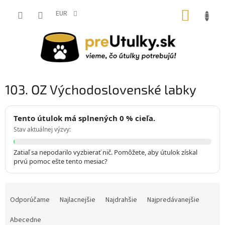
Prejsť
NÁKUP
na
EUR
obsah
KOŠÍK
103. OZ Východoslovenské labky
Tento útulok má splnených 0 % cieľa.
Stav aktuálnej výzvy:
Zatiaľ sa nepodarilo vyzbierať nič. Pomôžete, aby útulok získal
prvú pomoc ešte tento mesiac?
R
a
Odporúčame
Najlacnejšie
Najdrahšie
Najpredávanejšie
d
e
Abecedne