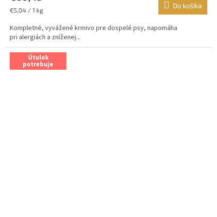
Do košíka
Jednotková
€5,04 / 1 kg
cena:
Kompletné, vyvážené krmivo pre dospelé psy, napomáha
pri alergiách a zníženej...
Útulok
potrebuje