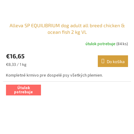
Alleva SP EQUILIBRIUM dog adult all breed chicken &
ocean fish 2 kg VL
útulok potrebuje
(84 ks)
€16,65
Do košíka
Jednotková
€8,33 / 1 kg
cena:
Kompletné krmivo pre dospelé psy všetkých plemien.
Útulok
potrebuje