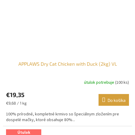
APPLAWS Dry Cat Chicken with Duck (2kg) VL
útulok potrebuje
(100 ks)
€19,35
Do košíka
Jednotková
€9,68 / 1 kg
cena:
100% prírodné, kompletné krmivo so špeciálnym zložením pre
dospelé mačky, ktoré obsahuje 80%...
Útulok