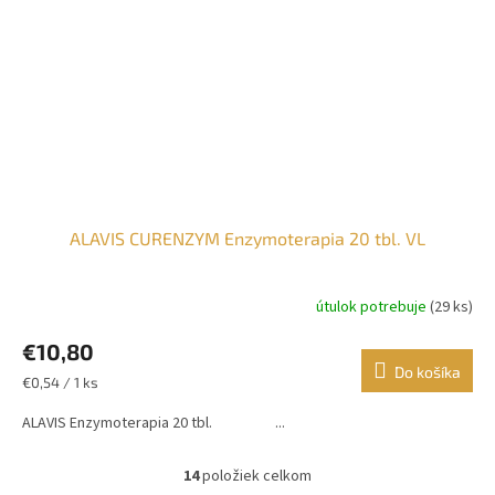
ALAVIS CURENZYM Enzymoterapia 20 tbl. VL
útulok potrebuje
(29 ks)
€10,80
Do košíka
Jednotková
€0,54 / 1 ks
cena:
ALAVIS Enzymoterapia 20 tbl. ...
14
položiek celkom
O