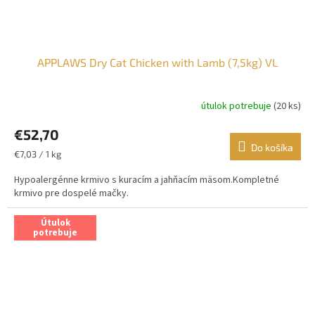
APPLAWS Dry Cat Chicken with Lamb (7,5kg) VL
útulok potrebuje
(20 ks)
€52,70
Do košíka
Jednotková
€7,03 / 1 kg
cena:
Hypoalergénne krmivo s kuracím a jahňacím mäsom.Kompletné
krmivo pre dospelé mačky.
Útulok
potrebuje