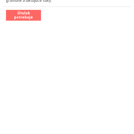
gravidné a laktujúce suky.
Útulok
potrebuje