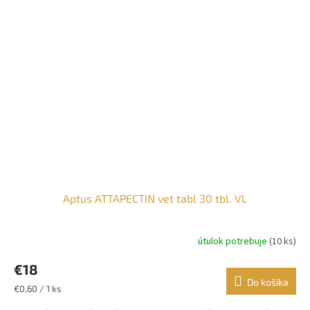
Aptus ATTAPECTIN vet tabl 30 tbl. VL
útulok potrebuje
(10 ks)
€18
Do košíka
Jednotková
€0,60 / 1 ks
cena: