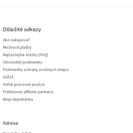
v
l
Z
á
á
d
p
a
ä
Dôležité odkazy
c
t
i
Ako nakupovať
i
e
Možnosti platby
p
e
r
Najčastejšie otázky (FAQ)
v
Obchodné podmienky
k
Podmienky ochrany osobných údajov
y
v
Súťaž
ý
Voľné pracovné pozície
p
Prihlásenie affiliate partnera
i
s
Moja objednávka
u
Adresa