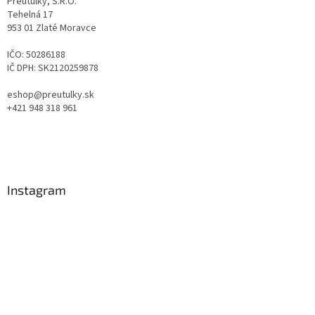
Preutulky, S.R.O.
Tehelná 17
953 01 Zlaté Moravce
IČO: 50286188
IČ DPH: SK2120259878
eshop@preutulky.sk
+421 948 318 961
Instagram