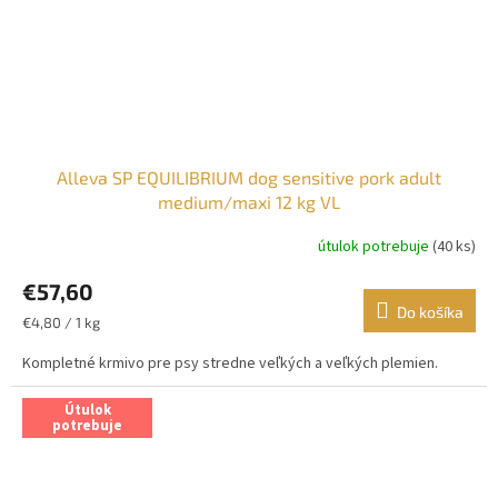
Alleva SP EQUILIBRIUM dog sensitive pork adult
medium/maxi 12 kg VL
útulok potrebuje
(40 ks)
€57,60
Do košíka
Jednotková
€4,80 / 1 kg
cena:
Kompletné krmivo pre psy stredne veľkých a veľkých plemien.
Útulok
potrebuje