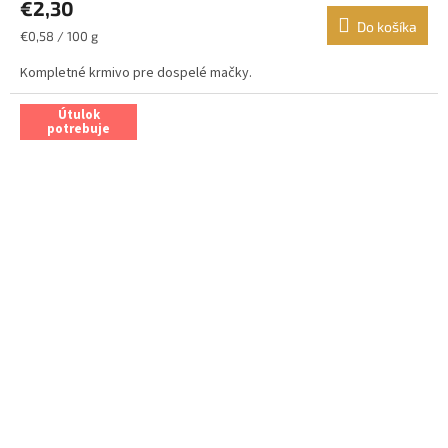
€2,30
Do košíka
Jednotková
€0,58 / 100 g
cena:
Kompletné krmivo pre dospelé mačky.
Útulok
potrebuje