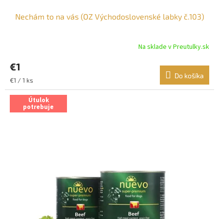
Nechám to na vás (OZ Východoslovenské labky č.103)
Na sklade v Preutulky.sk
€1
Do košíka
Jednotková
€1 / 1 ks
cena:
Útulok
potrebuje