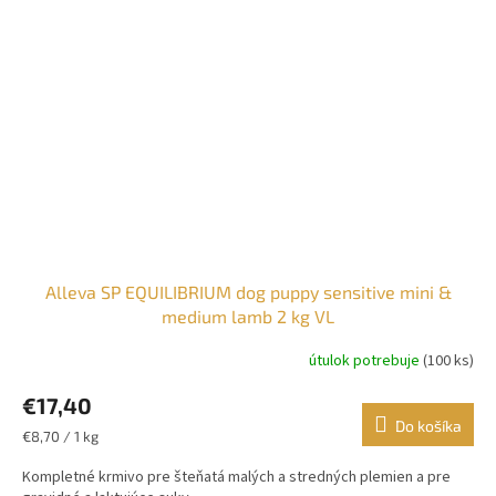
Alleva SP EQUILIBRIUM dog puppy sensitive mini &
medium lamb 2 kg VL
útulok potrebuje
(100 ks)
€17,40
Do košíka
Jednotková
€8,70 / 1 kg
cena:
Kompletné krmivo pre šteňatá malých a stredných plemien a pre