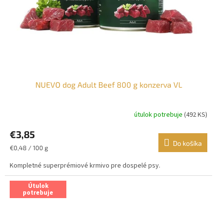
NUEVO dog Adult Beef 800 g konzerva VL
útulok potrebuje
(492 KS)
€3,85
Do košíka
Jednotková
€0,48 / 100 g
cena:
Kompletné superprémiové krmivo pre dospelé psy.
Útulok
potrebuje