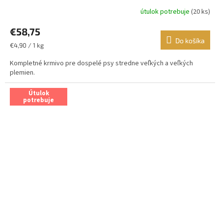
útulok potrebuje
(20 ks)
€58,75
Do košíka
Jednotková
€4,90 / 1 kg
cena:
Kompletné krmivo pre dospelé psy stredne veľkých a veľkých
plemien.
Útulok
potrebuje