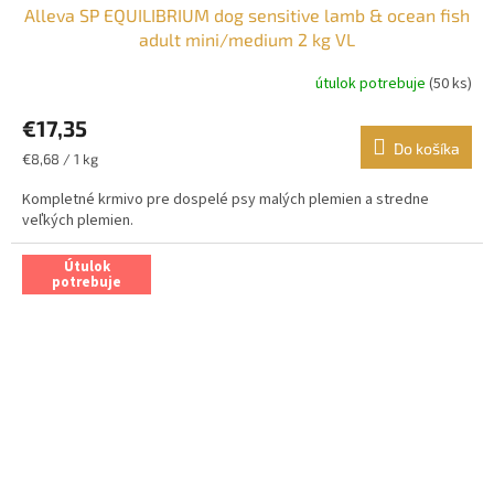
Alleva SP EQUILIBRIUM dog sensitive lamb & ocean fish
adult mini/medium 2 kg VL
útulok potrebuje
(50 ks)
€17,35
Do košíka
Jednotková
€8,68 / 1 kg
cena:
Kompletné krmivo pre dospelé psy malých plemien a stredne
veľkých plemien.
Útulok
potrebuje