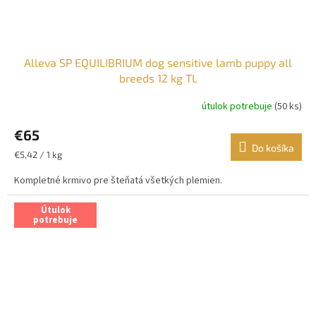
Alleva SP EQUILIBRIUM dog sensitive lamb puppy all
breeds 12 kg TL
útulok potrebuje
(50 ks)
€65
Do košíka
Jednotková
€5,42 / 1 kg
cena:
Kompletné krmivo pre šteňatá všetkých plemien.
Útulok
potrebuje