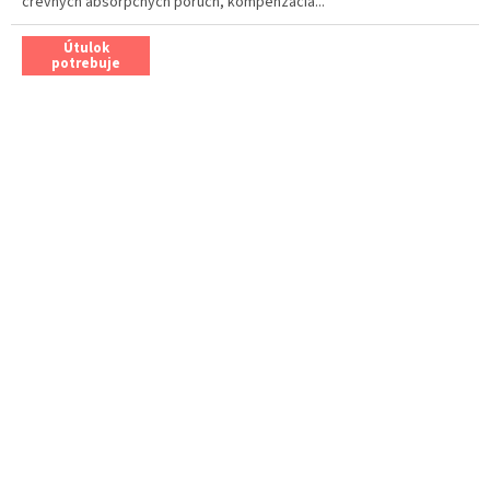
črevných absorpčných porúch, kompenzácia...
Útulok
potrebuje