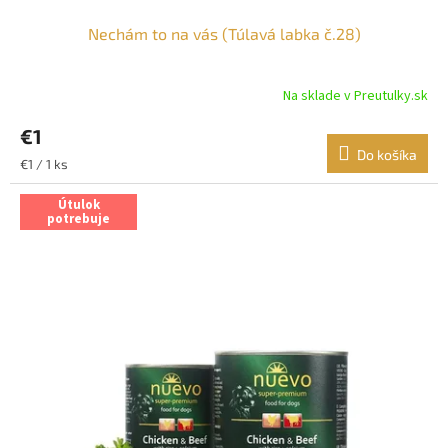
Nechám to na vás (Túlavá labka č.28)
Na sklade v Preutulky.sk
€1
Do košíka
Jednotková
€1 / 1 ks
cena:
Útulok
potrebuje