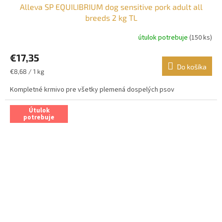
Alleva SP EQUILIBRIUM dog sensitive pork adult all
breeds 2 kg TL
útulok potrebuje
(150 ks)
€17,35
Do košíka
Jednotková
€8,68 / 1 kg
cena:
Kompletné krmivo pre všetky plemená dospelých psov
Útulok
potrebuje