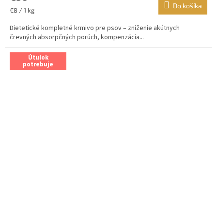
Do košíka
Jednotková
€8 / 1 kg
cena:
Dietetické kompletné krmivo pre psov – zníženie akútnych
črevných absorpčných porúch, kompenzácia...
Útulok
potrebuje