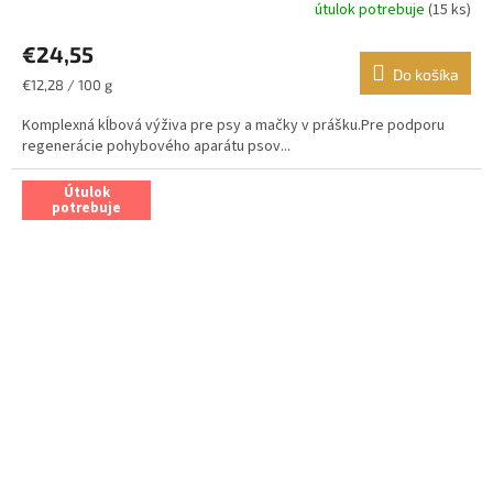
útulok potrebuje
(15 ks)
€24,55
Do košíka
Jednotková
€12,28 / 100 g
cena:
Komplexná kĺbová výživa pre psy a mačky v prášku.Pre podporu
regenerácie pohybového aparátu psov...
Útulok
potrebuje