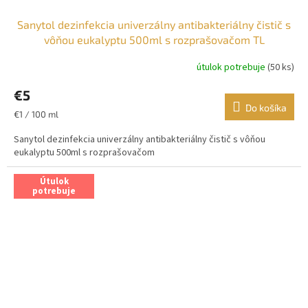
Sanytol dezinfekcia univerzálny antibakteriálny čistič s
vôňou eukalyptu 500ml s rozprašovačom TL
útulok potrebuje
(50 ks)
€5
Do košíka
Jednotková
€1 / 100 ml
cena:
Sanytol dezinfekcia univerzálny antibakteriálny čistič s vôňou
eukalyptu 500ml s rozprašovačom
Útulok
potrebuje