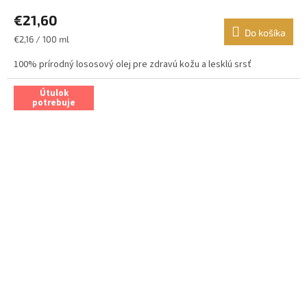
€21,60
Do košíka
Jednotková
€2,16 / 100 ml
cena:
100% prírodný lososový olej pre zdravú kožu a lesklú srsť
Útulok
potrebuje