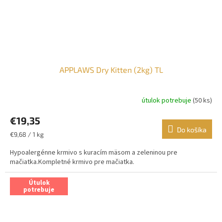
APPLAWS Dry Kitten (2kg) TL
útulok potrebuje
(50 ks)
€19,35
Do košíka
Jednotková
€9,68 / 1 kg
cena:
Hypoalergénne krmivo s kuracím mäsom a zeleninou pre
mačiatka.Kompletné krmivo pre mačiatka.
Útulok
potrebuje