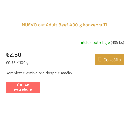
NUEVO cat Adult Beef 400 g konzerva TL
útulok potrebuje
(495 ks)
€2,30
Do košíka
Jednotková
€0,58 / 100 g
cena:
Kompletné krmivo pre dospelé mačky.
Útulok
potrebuje