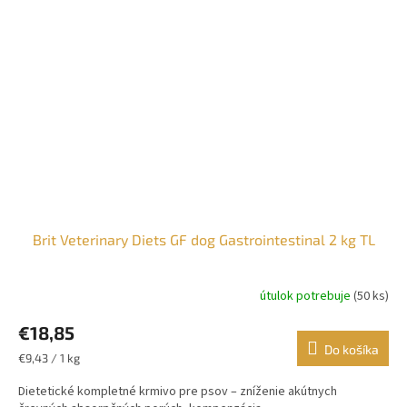
Brit Veterinary Diets GF dog Gastrointestinal 2 kg TL
útulok potrebuje
(50 ks)
€18,85
Do košíka
Jednotková
€9,43 / 1 kg
cena:
Dietetické kompletné krmivo pre psov – zníženie akútnych