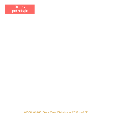
Útulok
potrebuje
APPLAWS Dry Cat Chicken (7,5kg) TL