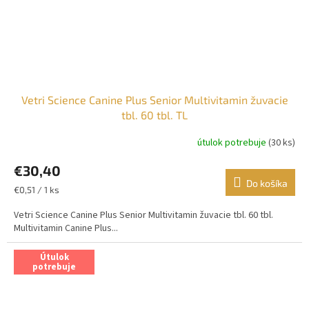
Vetri Science Canine Plus Senior Multivitamin žuvacie
tbl. 60 tbl. TL
útulok potrebuje
(30 ks)
€30,40
Do košíka
Jednotková
€0,51 / 1 ks
cena:
Vetri Science Canine Plus Senior Multivitamin žuvacie tbl. 60 tbl.
Multivitamin Canine Plus...
Útulok
potrebuje