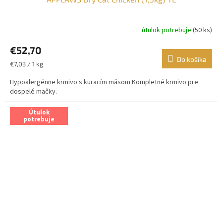
útulok potrebuje
(50 ks)
€52,70
Do košíka
Jednotková
€7,03 / 1 kg
cena:
Hypoalergénne krmivo s kuracím mäsom.Kompletné krmivo pre
dospelé mačky.
Útulok
potrebuje