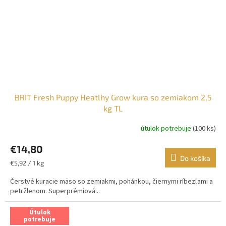
BRIT Fresh Puppy Heatlhy Grow kura so zemiakom 2,5
kg TL
útulok potrebuje
(100 ks)
€14,80
Do košíka
Jednotková
€5,92 / 1 kg
cena:
Čerstvé kuracie mäso so zemiakmi, pohánkou, čiernymi ríbezľami a
petržlenom. Superprémiová...
Útulok
potrebuje