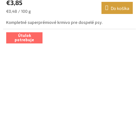
€3,85
Do košíka
Jednotková
€0,48 / 100 g
cena:
Kompletné superprémiové krmivo pre dospelé psy.
Útulok
potrebuje