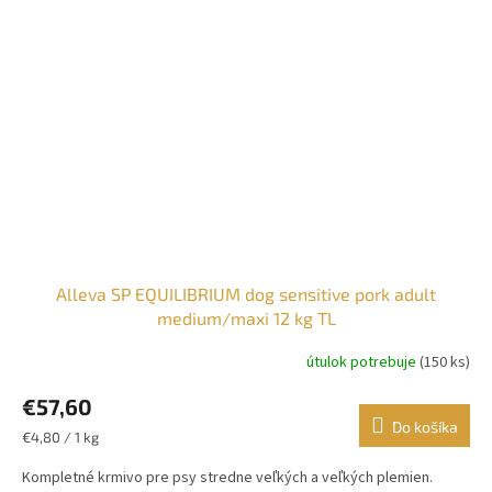
Alleva SP EQUILIBRIUM dog sensitive pork adult
medium/maxi 12 kg TL
útulok potrebuje
(150 ks)
€57,60
Do košíka
Jednotková
€4,80 / 1 kg
cena:
Kompletné krmivo pre psy stredne veľkých a veľkých plemien.