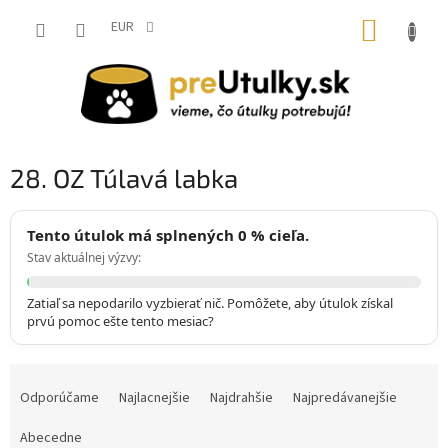
Prejsť
NÁKUP
na
EUR
obsah
KOŠÍK
28. OZ Túlavá labka
Tento útulok má splnených 0 % cieľa.
Stav aktuálnej výzvy:
Zatiaľ sa nepodarilo vyzbierať nič. Pomôžete, aby útulok získal
prvú pomoc ešte tento mesiac?
R
a
Odporúčame
Najlacnejšie
Najdrahšie
Najpredávanejšie
d
e
Abecedne