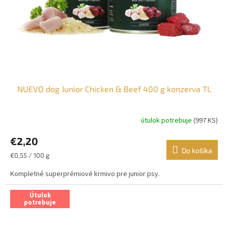
NUEVO dog Junior Chicken & Beef 400 g konzerva TL
útulok potrebuje
(997 KS)
€2,20
Do košíka
Jednotková
€0,55 / 100 g
cena:
Kompletné superprémiové krmivo pre junior psy.
Útulok
potrebuje