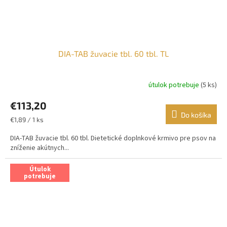
DIA-TAB žuvacie tbl. 60 tbl. TL
útulok potrebuje
(5 ks)
€113,20
Do košíka
Jednotková
€1,89 / 1 ks
cena:
DIA-TAB žuvacie tbl. 60 tbl. Dietetické doplnkové krmivo pre psov na
zníženie akútnych...
Útulok
potrebuje