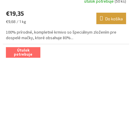
útulok potrebuje
(50 ks)
€19,35
Do košíka
Jednotková
€9,68 / 1 kg
cena:
100% prírodné, kompletné krmivo so špeciálnym zložením pre
dospelé mačky, ktoré obsahuje 80%...
Útulok
potrebuje