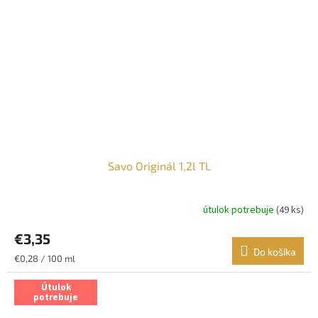
Savo Originál 1,2l TL
útulok potrebuje
(49 ks)
€3,35
Do košíka
Jednotková
€0,28 / 100 ml
cena:
Útulok
potrebuje