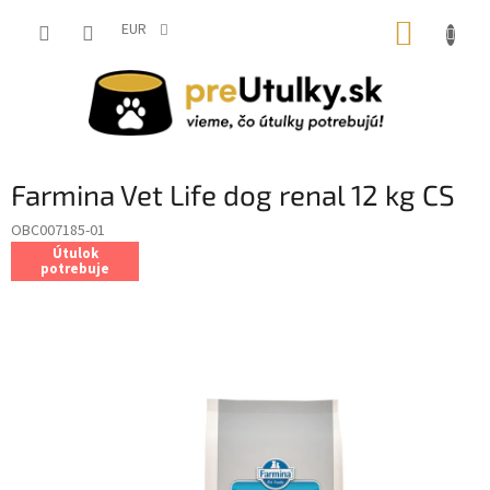
Prejsť
NÁKUP
na
EUR
obsah
KOŠÍK
Farmina Vet Life dog renal 12 kg CS
OBC007185-01
Útulok
potrebuje