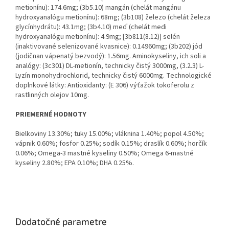
metionínu): 174.6mg; (3b5.10) mangán (chelát mangánu
hydroxyanalógu metionínu): 68mg; (3b108) železo (chelát železa
glycínhydrátu): 43.1mg; (3b4.10) meď (chelát medi
hydroxyanalógu metionínu): 4.9mg; [3b811(8.12)] selén
(inaktivované selenizované kvasnice): 0.14960mg; (3b202) jód
(jodičnan vápenatý bezvodý): 1.56mg. Aminokyseliny, ich soli a
analógy: (3c301) DL-metionín, technicky čistý 3000mg, (3.2.3) L-
Lyzín monohydrochlorid, technicky čistý 6000mg. Technologické
doplnkové látky: Antioxidanty: (E 306) výťažok tokoferolu z
rastlinných olejov 10mg.
PRIEMERNÉ HODNOTY
Bielkoviny 13.30%; tuky 15.00%; vláknina 1.40%; popol 4.50%;
vápnik 0.60%; fosfor 0.25%; sodík 0.15%; draslík 0.60%; horčík
0.06%; Omega-3 mastné kyseliny 0.50%; Omega 6-mastné
kyseliny 2.80%; EPA 0.10%; DHA 0.25%.
Dodatočné parametre