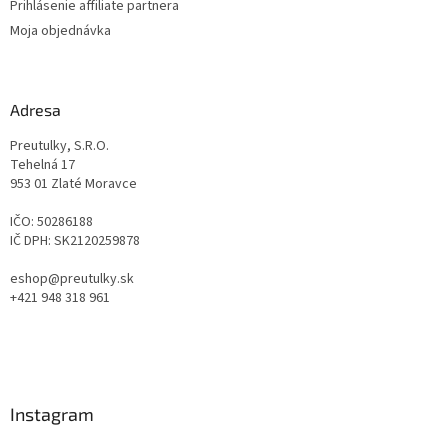
Prihlásenie affiliate partnera
Moja objednávka
Adresa
Preutulky, S.R.O.
Tehelná 17
953 01 Zlaté Moravce
IČO: 50286188
IČ DPH: SK2120259878
eshop@preutulky.sk
+421 948 318 961
Instagram