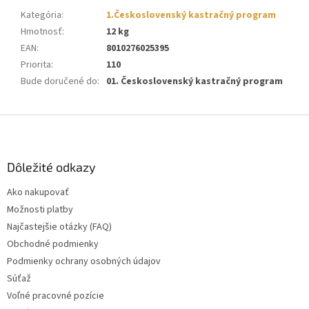
Kategória
:
1.Československý kastračný program
Hmotnosť
:
12 kg
EAN
:
8010276025395
Priorita
:
110
Bude doručené do
:
01. Československý kastračný program
Z
á
p
ä
Dôležité odkazy
t
Ako nakupovať
i
Možnosti platby
e
Najčastejšie otázky (FAQ)
Obchodné podmienky
Podmienky ochrany osobných údajov
Súťaž
Voľné pracovné pozície