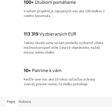
100+
Útulkom pomáhame
V našom projekte je zapojených viac ako 100 útulkov z
celého Slovenska
113 319
Vyzbieraných EUR
Takúto skvelú sumu sa nám podarilo vyzbierať vďaka
možnosti prispieť ešte 2 eurá k objednávke, každý
mesiac inému útulku.
10+
Patríme k vám
Keďže sme viac ako 10 rokov súčasťou ochrany
zvierat, presne vieme, čo útulky potrebujú.
Popis
Diskusia