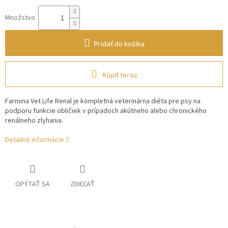
Množstvo
Pridať do košíka
Kúpiť teraz
Farmina Vet Life Renal je kompletná veterinárna diéta pre psy na
podporu funkcie obličiek v prípadoch akútneho alebo chronického
renálneho zlyhania.
Detailné informácie
OPÝTAŤ SA
ZDIEĽAŤ