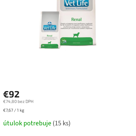
€92
€74,80 bez DPH
Jednotková
€7,67 / 1 kg
cena:
útulok potrebuje
(15 ks)