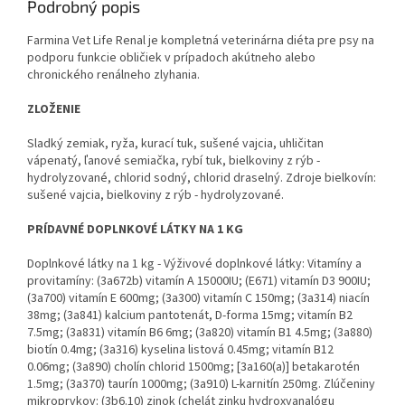
Podrobný popis
Farmina Vet Life Renal je kompletná veterinárna diéta pre psy na
podporu funkcie obličiek v prípadoch akútneho alebo
chronického renálneho zlyhania.
ZLOŽENIE
Sladký zemiak, ryža, kurací tuk, sušené vajcia, uhličitan
vápenatý, ľanové semiačka, rybí tuk, bielkoviny z rýb -
hydrolyzované, chlorid sodný, chlorid draselný. Zdroje bielkovín:
sušené vajcia, bielkoviny z rýb - hydrolyzované.
PRÍDAVNÉ DOPLNKOVÉ LÁTKY NA 1 KG
Doplnkové látky na 1 kg - Výživové doplnkové látky: Vitamíny a
provitamíny: (3a672b) vitamín A 15000IU; (E671) vitamín D3 900IU;
(3a700) vitamín E 600mg; (3a300) vitamín C 150mg; (3a314) niacín
38mg; (3a841) kalcium pantotenát, D-forma 15mg; vitamín B2
7.5mg; (3a831) vitamín B6 6mg; (3a820) vitamín B1 4.5mg; (3a880)
biotín 0.4mg; (3a316) kyselina listová 0.45mg; vitamín B12
0.06mg; (3a890) cholín chlorid 1500mg; [3a160(a)] betakarotén
1.5mg; (3a370) taurín 1000mg; (3a910) L-karnitín 250mg. Zlúčeniny
mikroprvkov: (3b6.10) zinok (chelát zinku hydroxyanalógu