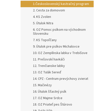
1.Československý kastračný program
2. Cesta za domovom
4. KS Zvolen
5. Útulok Nitra
6. OZ Pomoc psíkom na východnom
Slovensku
7. KS Topoľčany
9. Útulok pre psíkov Michalovce
10. OZ Zemplínska labka v Trebišove
11. Prešovskí havkáči
12. Trenčianske labky
13. OZ Tulák Sereď
14. CPZ - Centrum prevýchovy zvierat
15. Mačinézy
16. Útulok šťastný psík
17. OZ Majme Srdce
18. OZ Priateľ pes Štúrovo