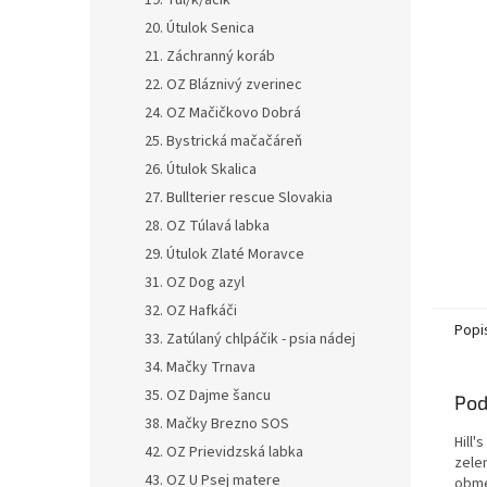
19. Tul/k/áčik
20. Útulok Senica
21. Záchranný koráb
22. OZ Bláznivý zverinec
24. OZ Mačičkovo Dobrá
25. Bystrická mačačáreň
26. Útulok Skalica
27. Bullterier rescue Slovakia
28. OZ Túlavá labka
29. Útulok Zlaté Moravce
31. OZ Dog azyl
32. OZ Hafkáči
Popi
33. Zatúlaný chlpáčik - psia nádej
34. Mačky Trnava
35. OZ Dajme šancu
Pod
38. Mačky Brezno SOS
Hill
42. OZ Prievidzská labka
zele
43. OZ U Psej matere
obme