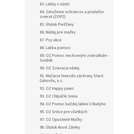
83. Labky v núdzi
84. Združenie ochrancov a priateľov
zvierat (ZOPZ)
85. Útulok Piešťany
86. Nádej pre mačky
87. Psy ulice
88. Labka pomoci
89. OZ Pomoc nechceným zvieratkám -
Svidník
90. OZ Zvieracia nádej
91. Mačacie hniezdo záchrany Stará
Ľubovňa, o.z.
92. OZ Happy paws
93. OZ Chlpáčik Snina
94. OZ Pomoc každej labke U Badyho
95. OZ Srdce pre všetkých
97. OZ Opustené Mačky
98. Útulok Nové Zámky