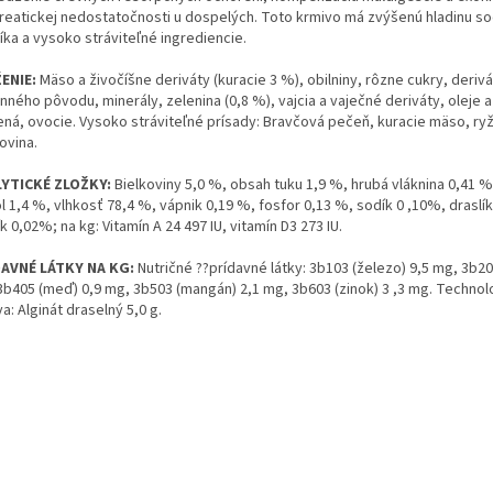
reatickej nedostatočnosti u dospelých. Toto krmivo má zvýšenú hladinu so
íka a vysoko stráviteľné ingrediencie.
ENIE:
Mäso a živočíšne deriváty (kuracie 3 %), obilniny, rôzne cukry, deriv
inného pôvodu, minerály, zelenina (0,8 %), vajcia a vaječné deriváty, oleje a
ná, ovocie. Vysoko stráviteľné prísady: Bravčová pečeň, kuracie mäso, ryž
ovina.
YTICKÉ ZLOŽKY:
Bielkoviny 5,0 %, obsah tuku 1,9 %, hrubá vláknina 0,41 %
l 1,4 %, vlhkosť 78,4 %, vápnik 0,19 %, fosfor 0,13 %, sodík 0 ,10%, draslí
k 0,02%; na kg: Vitamín A 24 497 IU, vitamín D3 273 IU.
AVNÉ LÁTKY NA KG:
Nutričné ??prídavné látky: 3b103 (železo) 9,5 mg, 3b202
3b405 (meď) 0,9 mg, 3b503 (mangán) 2,1 mg, 3b603 (zinok) 3 ,3 mg. Technol
va: Alginát draselný 5,0 g.