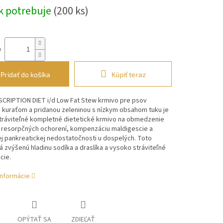
k potrebuje
(200 ks)
o
Pridať do košíka
Kúpiť teraz
ESCRIPTION DIET i/d Low Fat Stew krmivo pre psov
 kuraťom a pridanou zeleninou s nízkym obsahom tuku je
tráviteľné kompletné dietetické krmivo na obmedzenie
 resorpčných ochorení, kompenzáciu maldigescie a
j pankreatickej nedostatočnosti u dospelých. Toto
 zvýšenú hladinu sodíka a draslíka a vysoko stráviteľné
cie.
informácie
OPÝTAŤ SA
ZDIEĽAŤ