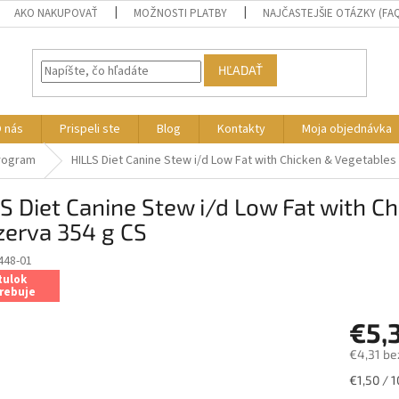
AKO NAKUPOVAŤ
MOŽNOSTI PLATBY
NAJČASTEJŠIE OTÁZKY (FA
HĽADAŤ
 nás
Prispeli ste
Blog
Kontakty
Moja objednávka
program
HILLS Diet Canine Stew i/d Low Fat with Chicken & Vegetable
S Diet Canine Stew i/d Low Fat with 
zerva 354 g CS
448-01
tulok
rebuje
€5,
€4,31 be
Jednotk
€1,50 / 1
cena: