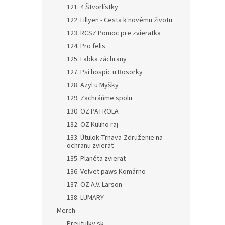
121. 4 Štvorlístky
122. Lillyen - Cesta k novému životu
123. RCSZ Pomoc pre zvieratka
124. Pro felis
125. Labka záchrany
127. Psí hospic u Bosorky
128. Azyl u Myšky
129. Zachráňme spolu
130. OZ PATROLA
132. OZ Kuliho raj
133. Útulok Trnava-Združenie na
ochranu zvierat
135. Planéta zvierat
136. Velvet paws Komárno
137. OZ A.V. Larson
138. LUMARY
Merch
Preutulky.sk