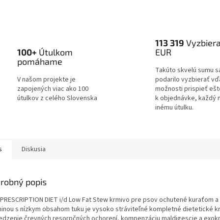
113 319
Vyzbier
100+
Útulkom
EUR
pomáhame
Takúto skvelú sumu s
V našom projekte je
podarilo vyzbierať v
zapojených viac ako 100
možnosti prispieť ešt
útulkov z celého Slovenska
k objednávke, každý 
inému útulku.
s
Diskusia
robný popis
's PRESCRIPTION DIET i/d Low Fat Stew krmivo pre psov ochutené kuraťom a
ninou s nízkym obsahom tuku je vysoko stráviteľné kompletné dietetické k
dzenie črevných resorpčných ochorení, kompenzáciu maldigescie a exokr