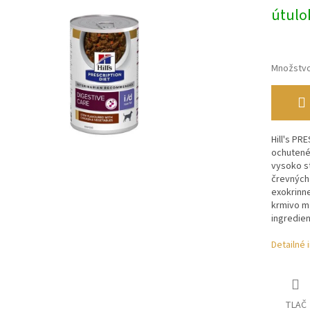
útulo
Množstv
Hill's PR
ochutené
vysoko s
črevných
exokrinne
krmivo má
ingredien
Detailné 
TLAČ