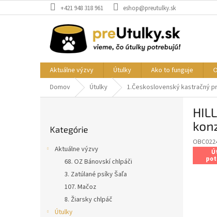
Prejsť
+421 948 318 961
eshop@preutulky.sk
na
obsah
Aktuálne výzvy
Útulky
Ako to funguje
O
Domov
Útulky
1.Československý kastračný 
B
HILL
o
Preskočiť
č
kon
Kategórie
kategórie
n
OBC022
ý
Aktuálne výzvy
Ú
p
pot
68. OZ Bánovskí chlpáči
a
3. Zatúlané psíky Šaľa
n
e
107. Mačoz
l
8. Žiarsky chlpáč
Útulky