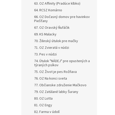
63. OZ Affinity (Pradúce klbko)
64. RCSZ Komárno
66. OZ Dočasný domov pre havinkov
Piešťany
67. OZ Oravský Ňufáčik
69. KS Malacky
70. Žilinský útulok pre mačky
71. OZ Zvieratá v núdzi
73. Pes v núdzi
74. Útulok "NÁDEJ" pre opustených a
týraných psíkov
75. OZ Život je pes Rožňava
76. OZ Na konci sveta
77. Občianske združenie Mačkovo
79. OZ Zatúlané labky Šurany
80. OZ Lotta
81. OZ Engy
82. Farma v údolí