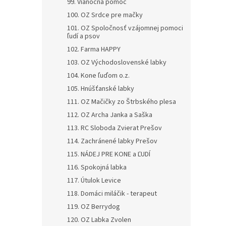
99. Vianočná pomoc
100. OZ Srdce pre mačky
101. OZ Spoločnosť vzájomnej pomoci
ľudí a psov
102. Farma HAPPY
103. OZ Východoslovenské labky
104. Kone ľuďom o.z.
105. Hnúšťanské labky
111. OZ Mačičky zo Štrbského plesa
112. OZ Archa Janka a Saška
113. RC Sloboda Zvierat Prešov
114. Zachránené labky Prešov
115. NÁDEJ PRE KONE a ĽUDÍ
116. Spokojná labka
117. Útulok Levice
118. Domáci miláčik - terapeut
119. OZ Berrydog
120. OZ Labka Zvolen