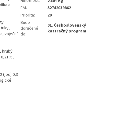
Hmotnosť
:
0.354 kg
díka a
EAN
:
52742039862
Priorita
:
20
áty
Bude
01. Československý
 tuky,
doručené
kastračný program
a, vaječná
do
:
, hrubý
k 0,21%,
 (jód) 0,3
ogické