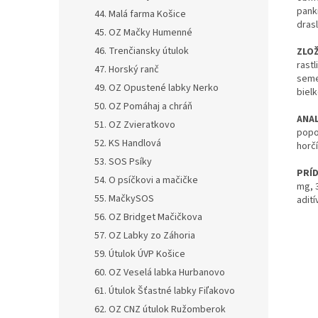
pank
44. Malá farma Košice
drasl
45. OZ Mačky Humenné
46. Trenčiansky útulok
ZLOŽ
rastl
47. Horský ranč
seme
49. OZ Opustené labky Nerko
bielk
50. OZ Pomáhaj a chráň
ANAL
51. OZ Zvieratkovo
popo
52. KS Handlová
horčí
53. SOS Psíky
PRÍD
54. O psíčkovi a mačičke
mg, 
55. MačkySOS
adití
56. OZ Bridget Mačičkova
57. OZ Labky zo Záhoria
59. Útulok ÚVP Košice
60. OZ Veselá labka Hurbanovo
61. Útulok Šťastné labky Fiľakovo
62. OZ CNZ útulok Ružomberok