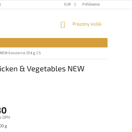
Q)
OBCHODNÉ PODMIENKY
EUR
PODMIENKY OCHRANY OSOBNÝCH ÚDAJ
Prihlásenie
NÁKUPNÝ
Prázdny košík
KOŠÍK
s NEW konzerva 354 g CS
Chicken & Vegetables NEW
30
z DPH
ová
00 g