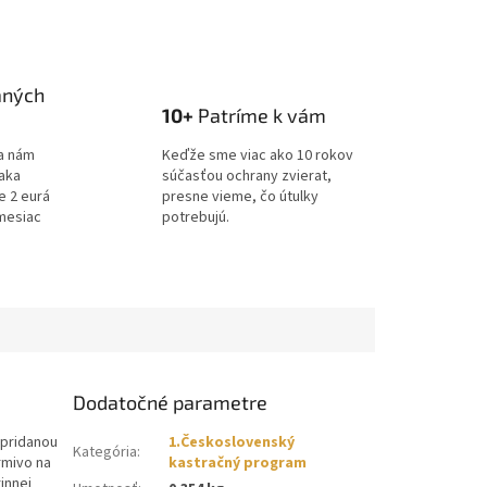
aných
10+
Patríme k vám
a nám
Keďže sme viac ako 10 rokov
ďaka
súčasťou ochrany zvierat,
e 2 eurá
presne vieme, čo útulky
mesiac
potrebujú.
Dodatočné parametre
 pridanou
1.Československý
Kategória
:
rmivo na
kastračný program
innej