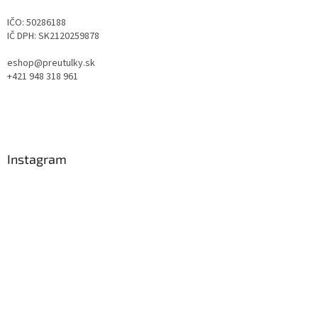
IČO: 50286188
IČ DPH: SK2120259878
eshop@preutulky.sk
+421 948 318 961
Instagram