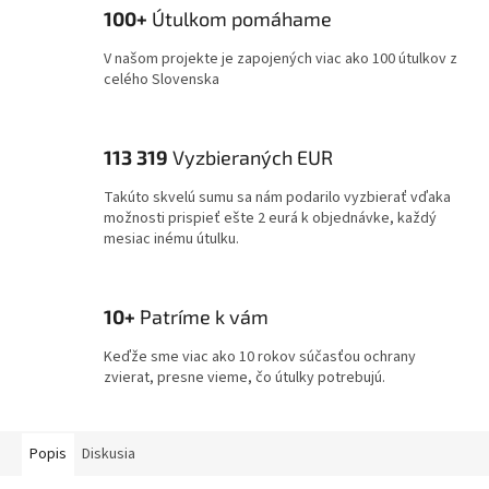
100+
Útulkom pomáhame
V našom projekte je zapojených viac ako 100 útulkov z
celého Slovenska
113 319
Vyzbieraných EUR
Takúto skvelú sumu sa nám podarilo vyzbierať vďaka
možnosti prispieť ešte 2 eurá k objednávke, každý
mesiac inému útulku.
10+
Patríme k vám
Keďže sme viac ako 10 rokov súčasťou ochrany
zvierat, presne vieme, čo útulky potrebujú.
Popis
Diskusia