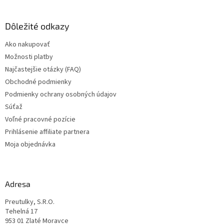
á
p
ä
Dôležité odkazy
t
Ako nakupovať
i
Možnosti platby
e
Najčastejšie otázky (FAQ)
Obchodné podmienky
Podmienky ochrany osobných údajov
Súťaž
Voľné pracovné pozície
Prihlásenie affiliate partnera
Moja objednávka
Adresa
Preutulky, S.R.O.
Tehelná 17
953 01 Zlaté Moravce