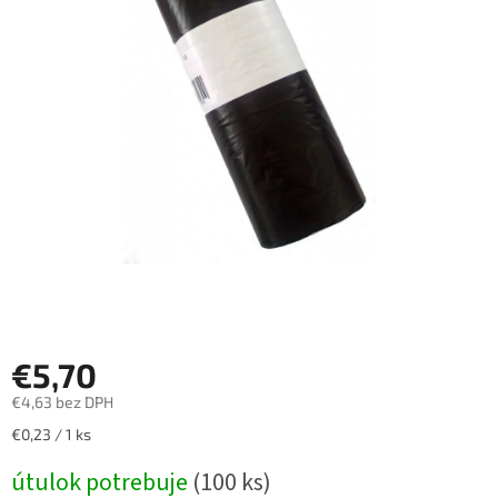
€5,70
€4,63 bez DPH
Jednotková
€0,23 / 1 ks
cena:
útulok potrebuje
(100 ks)