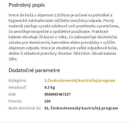
Podrobný popis
Vrece do koša s objemom 120 litrov je určené na pohodlné a
hygienické odstraňovanie väčšieho množstva odpadu. Pevný
materiál zaisťuje vysokú odolnosť voči pretrhnutiu a pretečeniu,
čo umožňuje bezpečné a spoľahlivé používanie. Praktické
balenie obsahuje 25 kusov v rolke, čo zabezpečuje dostatočnú
zásobu pre domácnosti, kancelárie alebo prevádzky s vyšším
objemom odpadu. Vrece je vhodné pre veľké odpadkové koše,
dielne či skladové priestory. Rozmer 70x110cm. Obsah balenia
25ks.
Dodatočné parametre
Kategória
:
1.Československý kastračný program
Hmotnosť
:
0.3 kg
EAN
:
8588003467157
Priorita
:
150
Bude doručené do
:
01. Československý kastračný program
Z