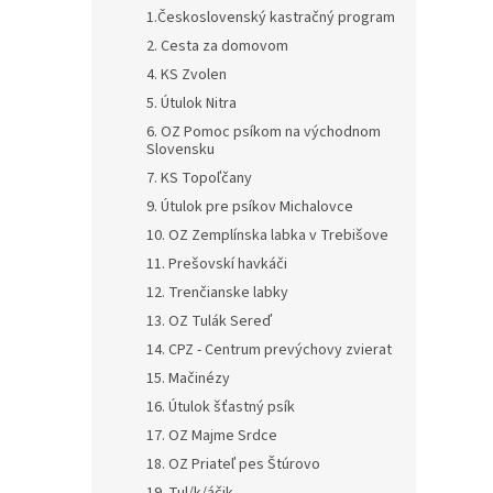
1.Československý kastračný program
2. Cesta za domovom
4. KS Zvolen
5. Útulok Nitra
6. OZ Pomoc psíkom na východnom
Slovensku
7. KS Topoľčany
9. Útulok pre psíkov Michalovce
10. OZ Zemplínska labka v Trebišove
11. Prešovskí havkáči
12. Trenčianske labky
13. OZ Tulák Sereď
14. CPZ - Centrum prevýchovy zvierat
15. Mačinézy
16. Útulok šťastný psík
17. OZ Majme Srdce
18. OZ Priateľ pes Štúrovo