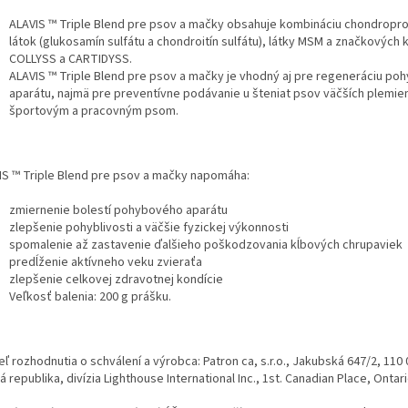
ALAVIS ™ Triple Blend pre psov a mačky obsahuje kombináciu chondropr
látok (glukosamín sulfátu a chondroitín sulfátu), látky MSM a značkových
COLLYSS a CARTIDYSS.
ALAVIS ™ Triple Blend pre psov a mačky je vhodný aj pre regeneráciu p
aparátu, najmä pre preventívne podávanie u šteniat psov väčších plemie
športovým a pracovným psom.
IS ™ Triple Blend pre psov a mačky napomáha:
zmiernenie bolestí pohybového aparátu
zlepšenie pohyblivosti a väčšie fyzickej výkonnosti
spomalenie až zastavenie ďalšieho poškodzovania kĺbových chrupaviek
predĺženie aktívneho veku zvieraťa
zlepšenie celkovej zdravotnej kondície
Veľkosť balenia: 200 g prášku.
eľ rozhodnutia o schválení a výrobca: Patron ca, s.r.o., Jakubská 647/2, 110 
 republika, divízia Lighthouse International Inc., 1st. Canadian Place, Ontar