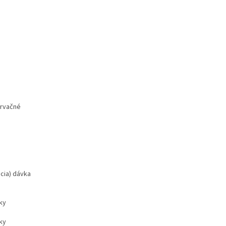
ervačné
cia) dávka
ky
ky