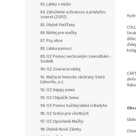
83. Labky v núdzi
84. Združenie ochrancov a priateľov
Hydr
zvierat (ZOPZ)
85. Útulok Piešťany
COLLY
86. Nádej pre mačky
štruk
dôle
87. Psy ulice
ďale
88. Labka pomoci
kola
89. OZ Pomoc nechceným zvieratkám -
Svidník
90. OZ Zvieracia nádej
CARTI
91. Mačacie hniezdo záchrany Stará
defor
Ľubovňa, o.z.
tlaku
92. OZ Happy paws
93. OZ Chlpáčik Snina
94. OZ Pomoc každej labke U Badyho
Obsa
95. OZ Srdce pre všetkých
Gluko
97. OZ Opustené Mačky
98. Útulok Nové Zámky
Chond