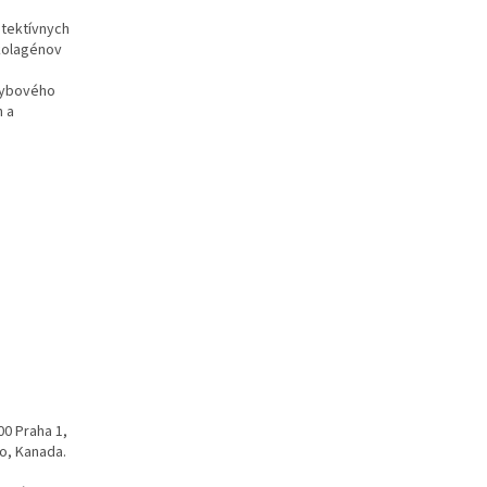
otektívnych
 kolagénov
ohybového
n a
00 Praha 1,
io, Kanada.