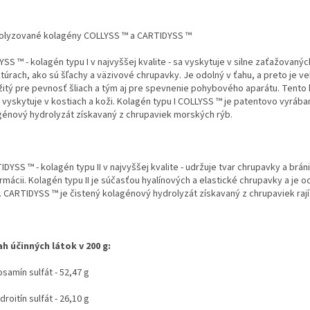
olyzované kolagény COLLYSS ™ a CARTIDYSS ™
SS ™ - kolagén typu I v najvyššej kvalite - sa vyskytuje v silne zaťažovanýc
túrach, ako sú šľachy a väzivové chrupavky. Je odolný v ťahu, a preto je ve
žitý pre pevnosť šliach a tým aj pre spevnenie pohybového aparátu. Tento
j vyskytuje v kostiach a koži. Kolagén typu I COLLYSS ™ je patentovo vyrába
génový hydrolyzát získavaný z chrupaviek morských rýb.
DYSS ™ - kolagén typu II v najvyššej kvalite - udržuje tvar chrupavky a bráni 
mácii. Kolagén typu II je súčasťou hyalínových a elastické chrupavky a je o
. CARTIDYSS ™ je čistený kolagénový hydrolyzát získavaný z chrupaviek rají
h účinných látok v 200 g:
samín sulfát - 52,47 g
roitín sulfát - 26,10 g