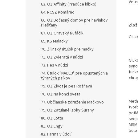
Vete
63. OZ Affinity (Pradúce klbko)
64. RCSZ Komárno
66. OZ Dočasný domov pre havinkov
Piešťany
Zlož
67. OZ Oravský Ňufáčik
Gluk
69. KS Malacky
70. Žilinský útulok pre mačky
71. OZ Zvieratá v núdzi
Gluko
73. Pes v núdzi
synov
funk
74. Útulok "NÁDEJ" pre opustených a
chrup
týraných psíkov
75. OZ Život je pes Rožňava
76. OZ Na konci sveta
Meth
77. Občianske združenie Mačkovo
tvor
79. OZ Zatúlané labky Šurany
potl
80. OZ Lotta
svoj
MSM 
81. OZ Engy
bolo
82. Farma v údolí