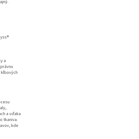
ajný.
dyss®
ky a
 správnu
u kĺbových
rocesu
aly,
ach a vďaka
 tkaniva.
tavov, kde