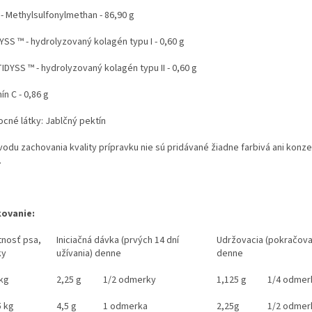
- Methylsulfonylmethan - 86,90 g
YSS ™ - hydrolyzovaný kolagén typu I - 0,60 g
IDYSS ™ - hydrolyzovaný kolagén typu II - 0,60 g
ín C - 0,86 g
cné látky: Jablčný pektín
vodu zachovania kvality prípravku nie sú pridávané žiadne farbivá ani konz
.
ovanie:
nosť psa,
Iniciačná dávka (prvých 14 dní
Udržovacia (pokračova
ky
užívania) denne
denne
 kg
2,25 g
1/2 odmerky
1,125 g
1/4 odmer
5 kg
4,5 g
1 odmerka
2,25g
1/2 odmer