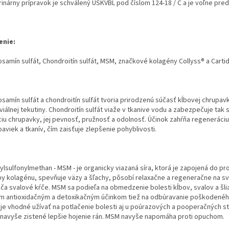
rinárny prípravok je schválený ÚŠKVBL pod číslom 124-18 / C a je voľne pred
enie:
osamín sulfát, Chondroitín sulfát, MSM, značkové kolagény Collyss® a Carti
samín sulfát a chondroitín sulfát tvoria prirodzenú súčasť kĺbovej chrupav
iálnej tekutiny. Chondroitín sulfát viaže v tkanive vodu a zabezpečuje tak
ciu chrupavky, jej pevnosť, pružnosť a odolnosť. Účinok zahŕňa regeneráci
aviek a tkanív, čím zaisťuje zlepšenie pohyblivosti.
ylsulfonylmethan - MSM - je organicky viazaná síra, ktorá je zapojená do p
by kolagénu, spevňuje väzy a šľachy, pôsobí relaxačne a regeneračne na sv
áča svalové kŕče. MSM sa podieľa na obmedzenie bolesti kĺbov, svalov a šli
im antioxidačným a detoxikačným účinkom tiež na odbúravanie poškodeného
je vhodné užívať na potlačenie bolesti aj u poúrazových a pooperačných s
 navyše zistené lepšie hojenie rán. MSM navyše napomáha proti opuchom.