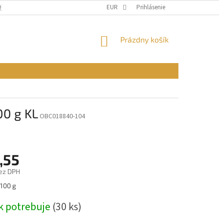
Q)
OBCHODNÉ PODMIENKY
EUR
PODMIENKY OCHRANY OSOBNÝCH ÚDAJ
Prihlásenie
NÁKUPNÝ
Prázdny košík
KOŠÍK
00 g KL
OBC018840-104
,55
ez DPH
ová
 100 g
k potrebuje
(30 ks)