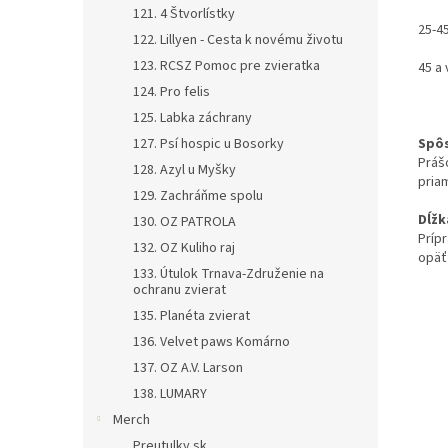
121. 4 Štvorlístky
25-4
122. Lillyen - Cesta k novému životu
123. RCSZ Pomoc pre zvieratka
45 a 
124. Pro felis
125. Labka záchrany
127. Psí hospic u Bosorky
Spôs
Práš
128. Azyl u Myšky
pria
129. Zachráňme spolu
Dĺžk
130. OZ PATROLA
Príp
132. OZ Kuliho raj
opäť
133. Útulok Trnava-Združenie na
ochranu zvierat
135. Planéta zvierat
136. Velvet paws Komárno
137. OZ A.V. Larson
138. LUMARY
Merch
Preutulky.sk