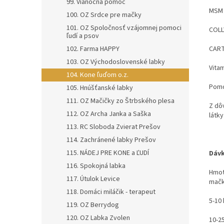
99. Vianočná pomoc
MSM 
100. OZ Srdce pre mačky
101. OZ Spoločnosť vzájomnej pomoci
COLL
ľudí a psov
102. Farma HAPPY
CART
103. OZ Východoslovenské labky
Vitam
104. Kone ľuďom o.z.
Pomo
105. Hnúšťanské labky
111. OZ Mačičky zo Štrbského plesa
Z dô
112. OZ Archa Janka a Saška
látky
113. RC Sloboda Zvierat Prešov
114. Zachránené labky Prešov
115. NÁDEJ PRE KONE a ĽUDÍ
Dávk
116. Spokojná labka
Hmot
117. Útulok Levice
mač
118. Domáci miláčik - terapeut
5-10
119. OZ Berrydog
120. OZ Labka Zvolen
10-2