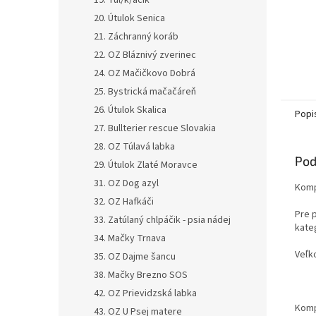
19. Tul/k/áčik
20. Útulok Senica
21. Záchranný koráb
22. OZ Bláznivý zverinec
24. OZ Mačičkovo Dobrá
25. Bystrická mačačáreň
26. Útulok Skalica
Popi
27. Bullterier rescue Slovakia
28. OZ Túlavá labka
Pod
29. Útulok Zlaté Moravce
31. OZ Dog azyl
Komp
32. OZ Hafkáči
Pre 
33. Zatúlaný chlpáčik - psia nádej
kateg
34. Mačky Trnava
Veľko
35. OZ Dajme šancu
38. Mačky Brezno SOS
42. OZ Prievidzská labka
Komp
43. OZ U Psej matere