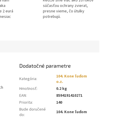
a nám
Keďže sme viac ako 10 rokov
ďaka
súčasťou ochrany zvierat,
e 2 eurá
presne vieme, čo útulky
mesiac
potrebujú.
Dodatočné parametre
104. Kone ľuďom
Kategória
:
o.z.
ch
Hmotnosť
:
0.2 kg
EAN
:
8594191410271
Priorita
:
140
Bude doručené
104. Kone ľuďom
do
: