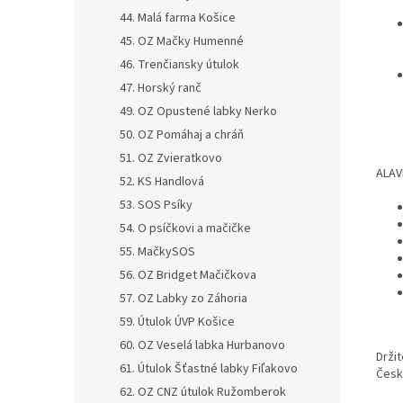
44. Malá farma Košice
45. OZ Mačky Humenné
46. Trenčiansky útulok
47. Horský ranč
49. OZ Opustené labky Nerko
50. OZ Pomáhaj a chráň
51. OZ Zvieratkovo
ALAV
52. KS Handlová
53. SOS Psíky
54. O psíčkovi a mačičke
55. MačkySOS
56. OZ Bridget Mačičkova
57. OZ Labky zo Záhoria
59. Útulok ÚVP Košice
60. OZ Veselá labka Hurbanovo
Držit
61. Útulok Šťastné labky Fiľakovo
Česká
62. OZ CNZ útulok Ružomberok