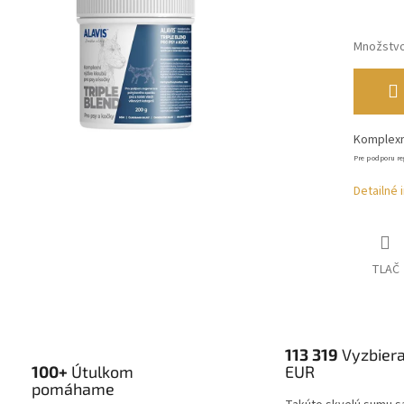
Množstv
Komplexn
Pre podporu re
Detailné 
TLAČ
113 319
Vyzbier
100+
Útulkom
EUR
pomáhame