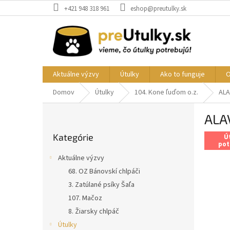
Prejsť
+421 948 318 961
eshop@preutulky.sk
na
obsah
Aktuálne výzvy
Útulky
Ako to funguje
O
Domov
Útulky
104. Kone ľuďom o.z.
ALA
B
ALAV
o
Preskočiť
č
Kategórie
kategórie
Ú
n
pot
ý
Aktuálne výzvy
p
68. OZ Bánovskí chlpáči
a
3. Zatúlané psíky Šaľa
n
e
107. Mačoz
l
8. Žiarsky chlpáč
Útulky