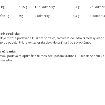
5 kg
5,85 g
1 1/3 odmerky
3,3 g
2/3 odmer
více kg
9 g
2 odmerky
4,5 g
1 odmerka
ob použitia:
ok je možné podávať s kúskom potravy, zamiešať do jadra či melasy alebo
mo do papule. Prípravok zvieratá obvykle prijímajú bez problémov.
a užívania:
ravok podávajte optimálne tri mesiace, potom urobte 1 - 3 mesiace pauzu a
 nasaďte.