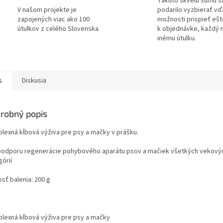
Takúto skvelú sumu s
V našom projekte je
podarilo vyzbierať v
zapojených viac ako 100
možnosti prispieť ešt
útulkov z celého Slovenska
k objednávke, každý 
inému útulku.
s
Diskusia
robný popis
lexná kĺbová výživa pre psy a mačky v prášku.
podporu regenerácie pohybového aparátu psov a mačiek všetkých vekový
órií
sť balenia: 200 g
lexná kĺbová výživa pre psy a mačky