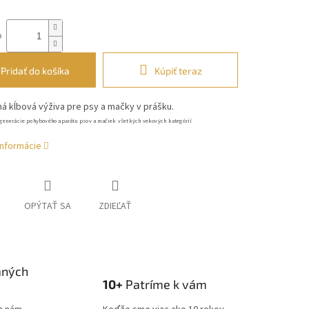
o
Pridať do košíka
Kúpiť teraz
á kĺbová výživa pre psy a mačky v prášku.
generácie pohybového aparátu psov a mačiek všetkých vekových kategórií
informácie
OPÝTAŤ SA
ZDIEĽAŤ
aných
10+
Patríme k vám