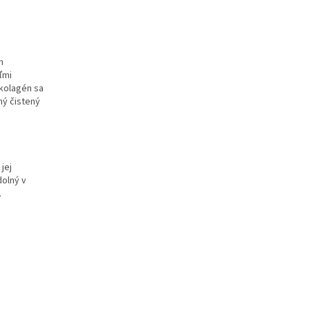
h
ľmi
 kolagén sa
ný čistený
jej
dolný v
.