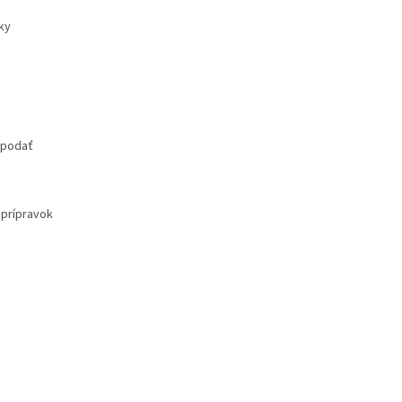
ky
 podať
 prípravok