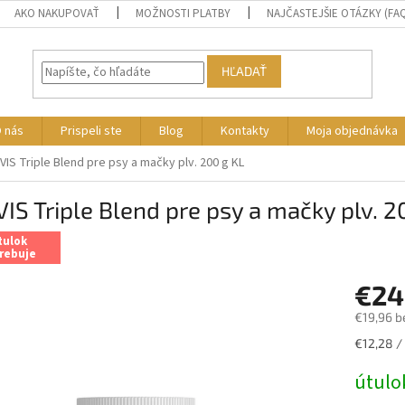
AKO NAKUPOVAŤ
MOŽNOSTI PLATBY
NAJČASTEJŠIE OTÁZKY (FA
HĽADAŤ
 nás
Prispeli ste
Blog
Kontakty
Moja objednávka
VIS Triple Blend pre psy a mačky plv. 200 g KL
IS Triple Blend pre psy a mačky plv. 2
tulok
rebuje
€24
€19,96 b
Jednotk
€12,28 /
cena:
útulo