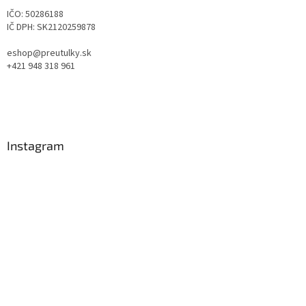
IČO: 50286188
IČ DPH: SK2120259878
eshop@preutulky.sk
+421 948 318 961
Instagram