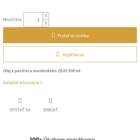
Množstvo
Pridať do košíka
Kúpiť teraz
Olej z pestreca mariánskeho ZEUS 500 ml
Detailné informácie
OPÝTAŤ SA
ZDIEĽAŤ
100+
Útulkom pomáhame