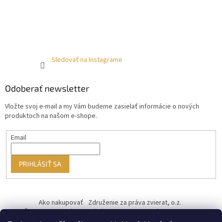
Sledovať na Instagrame
Odoberať newsletter
Vložte svoj e-mail a my Vám budeme zasielať informácie o nových
produktoch na našom e-shope.
Email
PRIHLÁSIŤ SA
Ako nakupovať
Združenie za práva zvierat, o.z.
Československý kastračný program
Informácie o cookies
od ♥ vybudoval Filip Minár