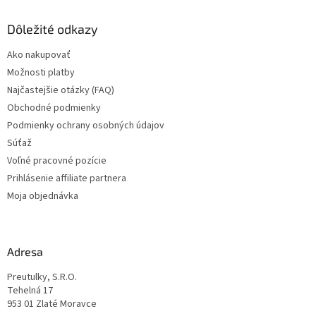
p
ä
Dôležité odkazy
t
Ako nakupovať
i
Možnosti platby
e
Najčastejšie otázky (FAQ)
Obchodné podmienky
Podmienky ochrany osobných údajov
Súťaž
Voľné pracovné pozície
Prihlásenie affiliate partnera
Moja objednávka
Adresa
Preutulky, S.R.O.
Tehelná 17
953 01 Zlaté Moravce