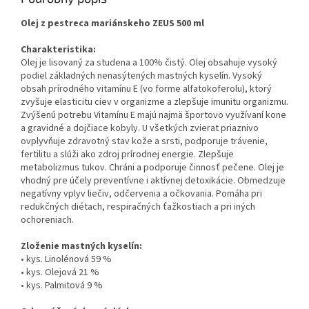
Olej z pestreca mariánskeho ZEUS 500 ml
Charakteristika:
Olej je lisovaný za studena a 100% čistý. Olej obsahuje vysoký
podiel základných nenasýtených mastných kyselín. Vysoký
obsah prírodného vitamínu E (vo forme alfatokoferolu), ktorý
zvyšuje elasticitu ciev v organizme a zlepšuje imunitu organizmu.
Zvýšenú potrebu Vitamínu E majú najmä športovo využívaní kone
a gravidné a dojčiace kobyly. U všetkých zvierat priaznivo
ovplyvňuje zdravotný stav kože a srsti, podporuje trávenie,
fertilitu a slúži ako zdroj prírodnej energie. Zlepšuje
metabolizmus tukov. Chráni a podporuje činnosť pečene. Olej je
vhodný pre účely preventívne i aktívnej detoxikácie. Obmedzuje
negatívny vplyv liečiv, odčervenia a očkovania. Pomáha pri
redukčných diétach, respiračných ťažkostiach a pri iných
ochoreniach.
Zloženie mastných kyselín:
• kys. Linolénová 59 %
• kys. Olejová 21 %
• kys. Palmitová 9 %