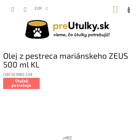
Prejsť
NÁKUP
na
EUR
obsah
KOŠÍK
Olej z pestreca mariánskeho ZEUS
500 ml KL
OBC019985-104
Útulok
potrebuje