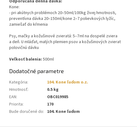
Odporúčaná denná dávka:
Kone:
- pri akútnych problémoch 20–50 ml/100 kg živej hmotnosti,
preventívna dávka 20–150 ml/kone 2–7 polievkových lyžíc,
zamiešať do kŕmenia
Psy, mačky a kožušinové zvieratá: 5–7 ml na dospelé zviera
a deň. U mláďat, malých plemien psov a kožušinových zvierat
polovičnú dávku
Veľkosť balenia:
500 ml
Dodatočné parametre
Kategória
:
104. Kone ľuďom o.z.
Hmotnosť
:
0.5 kg
EAN
:
OBC019985
Priorita
:
170
Bude doručené do
:
104. Kone ľuďom
Z
á