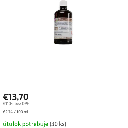
€13,70
€11,14 bez DPH
Jednotková
€2,74 / 100 ml
cena:
útulok potrebuje
(30 ks)