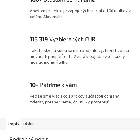
V našom projekte je zapojených viac ako 100 útulkov z
celého Slovenska
113 319
Vyzbieraných EUR
Takúto skvelú sumu sa nám podarilo vyzbierať vďaka
možnosti prispieť ešte 2 eurá k objednávke, každý
mesiac inému útulku.
10+
Patríme k vám
Keďže sme viac ako 10 rokov súčasťou ochrany
zvierat, presne vieme, čo útulky potrebujú.
Popis
Diskusia
Podrobný popis