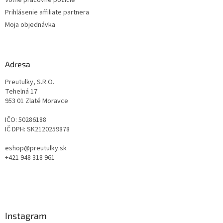
Voľné pracovné pozície
Prihlásenie affiliate partnera
Moja objednávka
Adresa
Preutulky, S.R.O.
Tehelná 17
953 01 Zlaté Moravce
IČO: 50286188
IČ DPH: SK2120259878
eshop@preutulky.sk
+421 948 318 961
Instagram