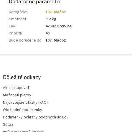
Dodatočné parametre
Kategória
:
107. Mačoz
Hmotnosť
:
0.2 kg
EAN
:
4250231595158
Priorita
:
40
Bude doručené do
:
107. Mačoz
Z
á
p
ä
Dôležité odkazy
t
Ako nakupovať
i
Možnosti platby
e
Najčastejšie otázky (FAQ)
Obchodné podmienky
Podmienky ochrany osobných údajov
Súťaž