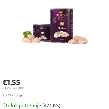
€1,55
€1,26 bez DPH
Jednotková
€0,78 / 100 g
cena:
útulok potrebuje
(424 KS)