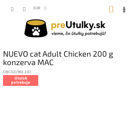
Prejsť
NÁKUP
na
EUR
obsah
KOŠÍK
NUEVO cat Adult Chicken 200 g
konzerva MAC
OBC021961-107
Útulok
potrebuje