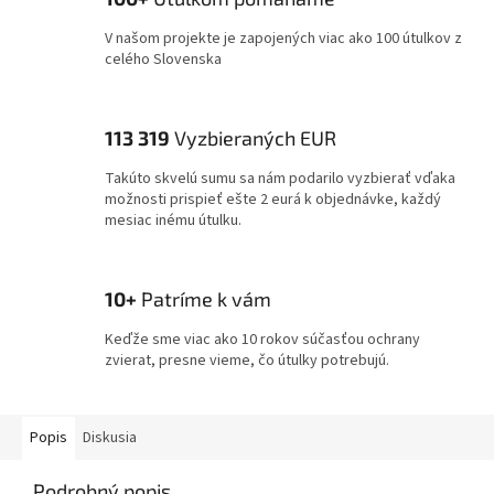
V našom projekte je zapojených viac ako 100 útulkov z
celého Slovenska
113 319
Vyzbieraných EUR
Takúto skvelú sumu sa nám podarilo vyzbierať vďaka
možnosti prispieť ešte 2 eurá k objednávke, každý
mesiac inému útulku.
10+
Patríme k vám
Keďže sme viac ako 10 rokov súčasťou ochrany
zvierat, presne vieme, čo útulky potrebujú.
Popis
Diskusia
Podrobný popis