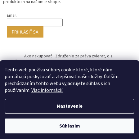
produktoch na našom e-shope.
Email
PRIHLÁSIŤ SA
Ako nakupovať
Združenie za práva zvierat, o.z.
Československý kastračný program
Informácie o cookies
od ♥ vybudoval Filip Minár
Tento web používa súbory cookie ktoré, ktoré nám
pomáhajú poskytovať a zlepšovať naše služby. Ďalším
prechádzaním tohto webu vyjadrujete súhlas s ich
používaním.
Viac informácií.
Nastavenie
Vytvoril Shoptet Premium
Súhlasím
Copyright 2026
PREUTULKY.SK
. Všetky práva vyhradené.