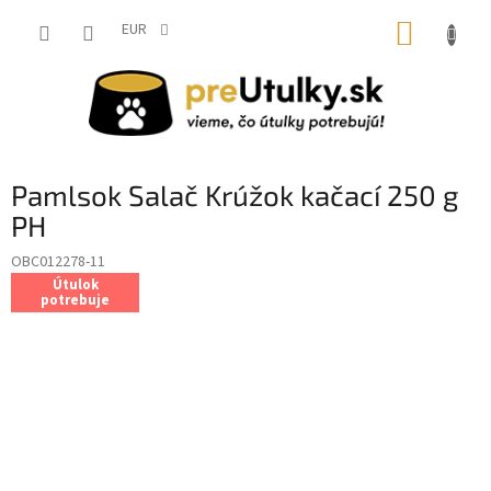
Prejsť
NÁKUP
na
EUR
obsah
KOŠÍK
Pamlsok Salač Krúžok kačací 250 g
PH
OBC012278-11
Útulok
potrebuje