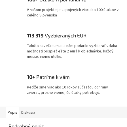
V našom projekte je zapojených viac ako 100 útulkov z
celého Slovenska
113 319
Vyzbieraných EUR
Takúto skvelú sumu sa nám podarilo vyzbierať vďaka
možnosti prispieť ešte 2 eurá k objednávke, každý
mesiac inému útulku.
10+
Patríme k vám
Keďže sme viac ako 10 rokov súčasťou ochrany
zvierat, presne vieme, čo útulky potrebujú.
Popis
Diskusia
Podrobný popis