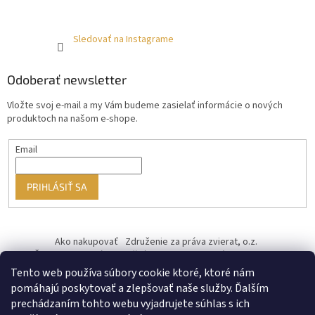
Sledovať na Instagrame
Odoberať newsletter
Vložte svoj e-mail a my Vám budeme zasielať informácie o nových
produktoch na našom e-shope.
Email
PRIHLÁSIŤ SA
Ako nakupovať
Združenie za práva zvierat, o.z.
Československý kastračný program
Informácie o cookies
od ♥ vybudoval Filip Minár
Tento web používa súbory cookie ktoré, ktoré nám
pomáhajú poskytovať a zlepšovať naše služby. Ďalším
prechádzaním tohto webu vyjadrujete súhlas s ich