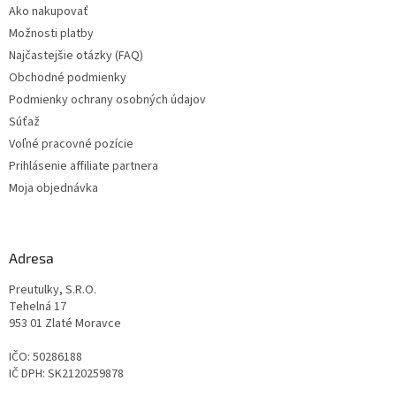
Ako nakupovať
i
Možnosti platby
e
Najčastejšie otázky (FAQ)
Obchodné podmienky
Podmienky ochrany osobných údajov
Súťaž
Voľné pracovné pozície
Prihlásenie affiliate partnera
Moja objednávka
Adresa
Preutulky, S.R.O.
Tehelná 17
953 01 Zlaté Moravce
IČO: 50286188
IČ DPH: SK2120259878