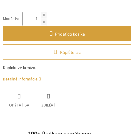
Množstvo
Pridať do košíka
Kúpiť teraz
Doplnkové krmivo.
Detailné informácie
OPÝTAŤ SA
ZDIEĽAŤ
100+
Útulkom pomáhame