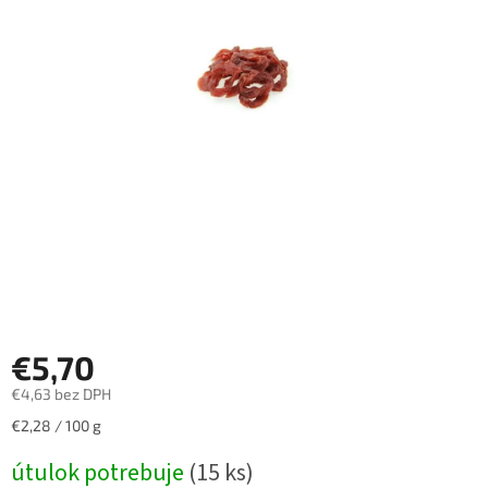
€5,70
€4,63 bez DPH
Jednotková
€2,28 / 100 g
cena:
útulok potrebuje
(15 ks)