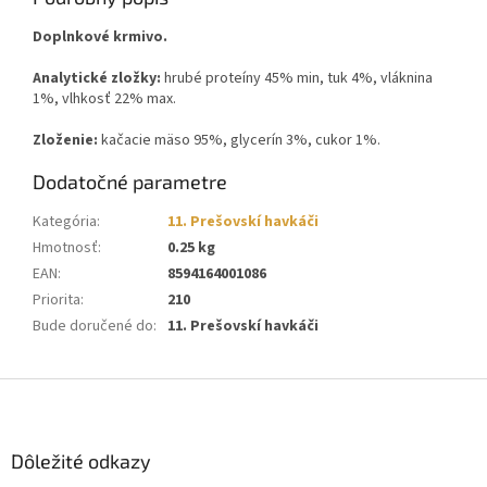
Doplnkové krmivo.
Analytické zložky:
hrubé proteíny 45% min, tuk 4%, vláknina
1%, vlhkosť 22% max.
Zloženie:
kačacie mäso 95%, glycerín 3%, cukor 1%.
Dodatočné parametre
Kategória
:
11. Prešovskí havkáči
Hmotnosť
:
0.25 kg
EAN
:
8594164001086
Priorita
:
210
Bude doručené do
:
11. Prešovskí havkáči
Z
á
p
ä
Dôležité odkazy
t