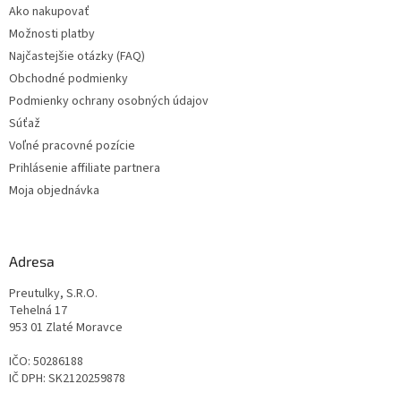
Ako nakupovať
i
Možnosti platby
e
Najčastejšie otázky (FAQ)
Obchodné podmienky
Podmienky ochrany osobných údajov
Súťaž
Voľné pracovné pozície
Prihlásenie affiliate partnera
Moja objednávka
Adresa
Preutulky, S.R.O.
Tehelná 17
953 01 Zlaté Moravce
IČO: 50286188
IČ DPH: SK2120259878