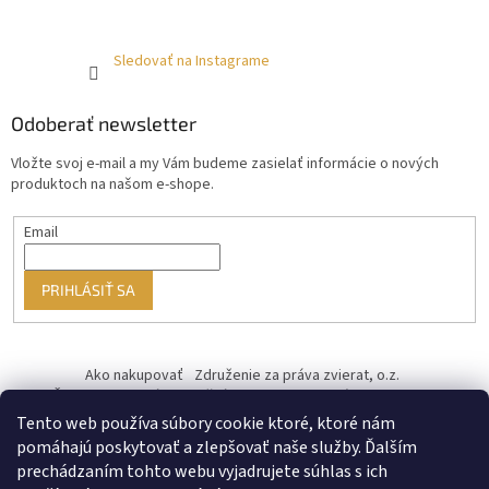
Sledovať na Instagrame
Odoberať newsletter
Vložte svoj e-mail a my Vám budeme zasielať informácie o nových
produktoch na našom e-shope.
Email
PRIHLÁSIŤ SA
Ako nakupovať
Združenie za práva zvierat, o.z.
Československý kastračný program
Informácie o cookies
od ♥ vybudoval Filip Minár
Tento web používa súbory cookie ktoré, ktoré nám
pomáhajú poskytovať a zlepšovať naše služby. Ďalším
prechádzaním tohto webu vyjadrujete súhlas s ich