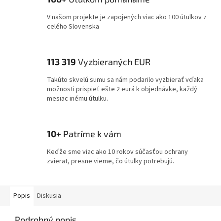
V našom projekte je zapojených viac ako 100 útulkov z
celého Slovenska
113 319
Vyzbieraných EUR
Takúto skvelú sumu sa nám podarilo vyzbierať vďaka
možnosti prispieť ešte 2 eurá k objednávke, každý
mesiac inému útulku.
10+
Patríme k vám
Keďže sme viac ako 10 rokov súčasťou ochrany
zvierat, presne vieme, čo útulky potrebujú.
Popis
Diskusia
Podrobný popis