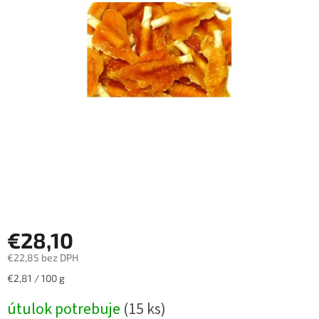
€28,10
€22,85 bez DPH
Jednotková
€2,81 / 100 g
cena:
útulok potrebuje
(15 ks)