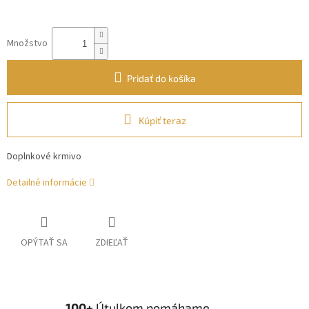
Množstvo
Pridať do košíka
Kúpiť teraz
Doplnkové krmivo
Detailné informácie
OPÝTAŤ SA
ZDIEĽAŤ
100+
Útulkom pomáhame