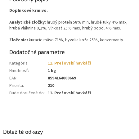
Doplnkové krmivo.
Analytické zložky:
hrubý proteín 58% min, hrubé tuky 4% max,
hrubá vláknina 0,2%, vlhkosť 25% max, hrubý popol 4% max.
Zloženie:
kuracie mäso 71%, byvolia koža 25%, konzervanty.
Dodatočné parametre
Kategória
:
11. Prešovskí havkáči
Hmotnosť
:
1 kg
EAN
:
8594164000669
Priorita
:
210
Bude doručené do
:
11. Prešovskí havkáči
Z
á
p
ä
Dôležité odkazy
t