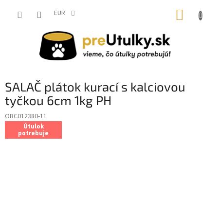
Prejsť
NÁKUP
na
EUR
obsah
KOŠÍK
SALAČ plátok kurací s kalciovou
tyčkou 6cm 1kg PH
OBC012380-11
Útulok
potrebuje