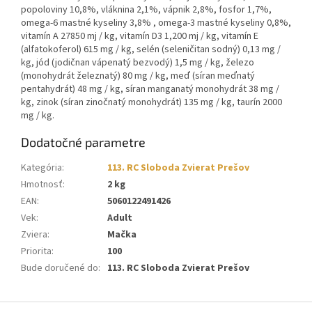
popoloviny 10,8%, vláknina 2,1%, vápnik 2,8%, fosfor 1,7%,
omega-6 mastné kyseliny 3,8% , omega-3 mastné kyseliny 0,8%,
vitamín A 27850 mj / kg, vitamín D3 1,200 mj / kg, vitamín E
(alfatokoferol) 615 mg / kg, selén (seleničitan sodný) 0,13 mg /
kg, jód (jodičnan vápenatý bezvodý) 1,5 mg / kg, železo
(monohydrát železnatý) 80 mg / kg, meď (síran meďnatý
pentahydrát) 48 mg / kg, síran manganatý monohydrát 38 mg /
kg, zinok (síran zinočnatý monohydrát) 135 mg / kg, taurín 2000
mg / kg.
Dodatočné parametre
Kategória
:
113. RC Sloboda Zvierat Prešov
Hmotnosť
:
2 kg
EAN
:
5060122491426
Vek
:
Adult
Zviera
:
Mačka
Priorita
:
100
Bude doručené do
:
113. RC Sloboda Zvierat Prešov
Z