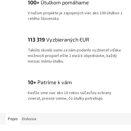
100+
Útulkom pomáhame
V našom projekte je zapojených viac ako 100 útulkov z
celého Slovenska
113 319
Vyzbieraných EUR
Takúto skvelú sumu sa nám podarilo vyzbierať vďaka
možnosti prispieť ešte 2 eurá k objednávke, každý
mesiac inému útulku.
10+
Patríme k vám
Keďže sme viac ako 10 rokov súčasťou ochrany
zvierat, presne vieme, čo útulky potrebujú.
Popis
Diskusia