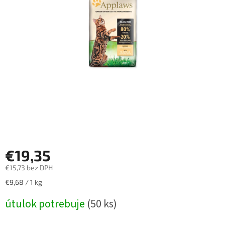
€19,35
€15,73 bez DPH
Jednotková
€9,68 / 1 kg
cena:
útulok potrebuje
(50 ks)