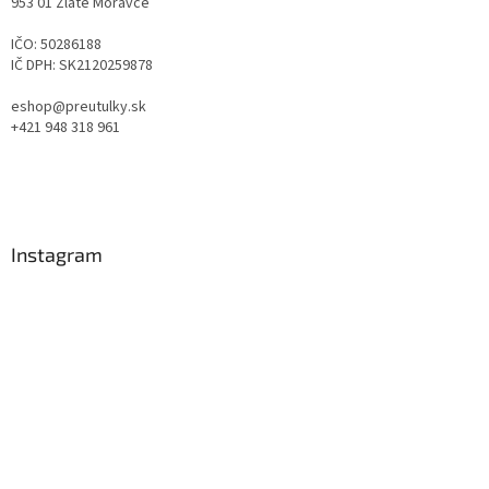
953 01 Zlaté Moravce
IČO: 50286188
IČ DPH: SK2120259878
eshop@preutulky.sk
+421 948 318 961
Instagram