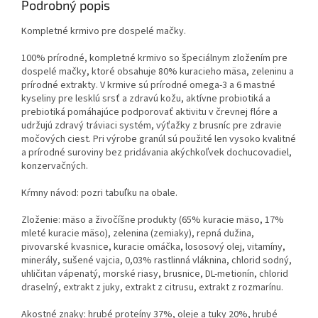
Podrobný popis
Kompletné krmivo pre dospelé mačky.
100% prírodné, kompletné krmivo so špeciálnym zložením pre
dospelé mačky, ktoré obsahuje 80% kuracieho mäsa, zeleninu a
prírodné extrakty. V krmive sú prírodné omega-3 a 6 mastné
kyseliny pre lesklú srsť a zdravú kožu, aktívne probiotiká a
prebiotiká pomáhajúce podporovať aktivitu v črevnej flóre a
udržujú zdravý tráviaci systém, výťažky z brusníc pre zdravie
močových ciest. Pri výrobe granúl sú použité len vysoko kvalitné
a prírodné suroviny bez pridávania akýchkoľvek dochucovadiel,
konzervačných.
Kŕmny návod: pozri tabuľku na obale.
Zloženie: mäso a živočíšne produkty (65% kuracie mäso, 17%
mleté ​​kuracie mäso), zelenina (zemiaky), repná dužina,
pivovarské kvasnice, kuracie omáčka, lososový olej, vitamíny,
minerály, sušené vajcia, 0,03% rastlinná vláknina, chlorid sodný,
uhličitan vápenatý, morské riasy, brusnice, DL-metionín, chlorid
draselný, extrakt z juky, extrakt z citrusu, extrakt z rozmarínu.
Akostné znaky: hrubé proteíny 37%, oleje a tuky 20%, hrubé