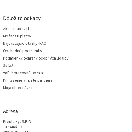
á
p
ä
Dôležité odkazy
t
Ako nakupovať
i
Možnosti platby
e
Najčastejšie otázky (FAQ)
Obchodné podmienky
Podmienky ochrany osobných údajov
Súťaž
Voľné pracovné pozície
Prihlásenie affiliate partnera
Moja objednávka
Adresa
Preutulky, S.R.O.
Tehelná 17