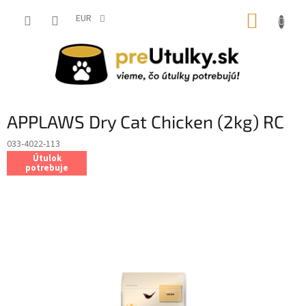
Prejsť
NÁKUP
na
EUR
obsah
KOŠÍK
APPLAWS Dry Cat Chicken (2kg) RC
033-4022-113
Útulok
potrebuje