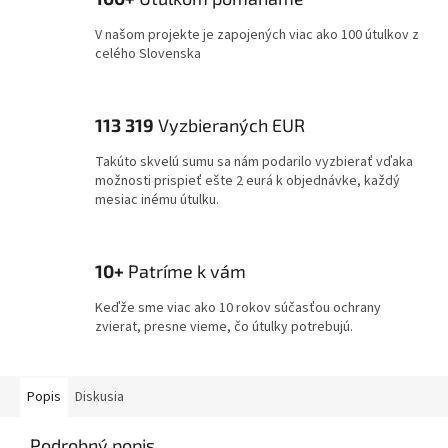
V našom projekte je zapojených viac ako 100 útulkov z
celého Slovenska
113 319
Vyzbieraných EUR
Takúto skvelú sumu sa nám podarilo vyzbierať vďaka
možnosti prispieť ešte 2 eurá k objednávke, každý
mesiac inému útulku.
10+
Patríme k vám
Keďže sme viac ako 10 rokov súčasťou ochrany
zvierat, presne vieme, čo útulky potrebujú.
Popis
Diskusia
Podrobný popis