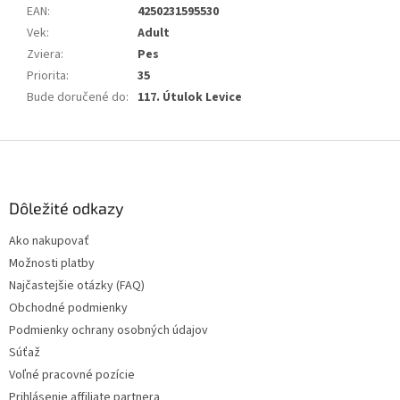
EAN
:
4250231595530
Vek
:
Adult
Zviera
:
Pes
Priorita
:
35
Bude doručené do
:
117. Útulok Levice
Z
á
p
ä
Dôležité odkazy
t
Ako nakupovať
i
Možnosti platby
e
Najčastejšie otázky (FAQ)
Obchodné podmienky
Podmienky ochrany osobných údajov
Súťaž
Voľné pracovné pozície
Prihlásenie affiliate partnera