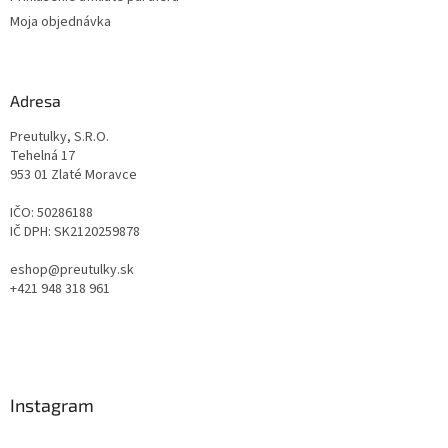
Moja objednávka
Adresa
Preutulky, S.R.O.
Tehelná 17
953 01 Zlaté Moravce
IČO: 50286188
IČ DPH: SK2120259878
eshop@preutulky.sk
+421 948 318 961
Instagram