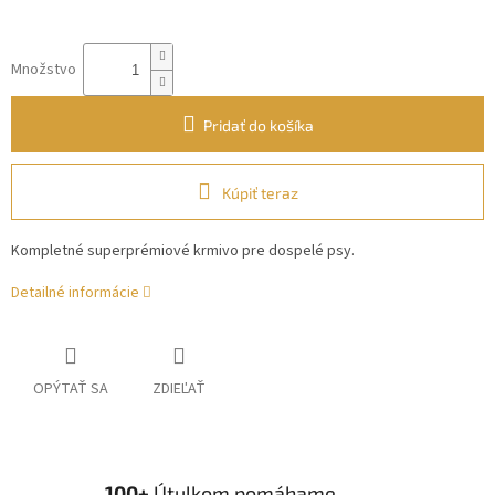
Množstvo
Pridať do košíka
Kúpiť teraz
Kompletné superprémiové krmivo pre dospelé psy.
Detailné informácie
OPÝTAŤ SA
ZDIEĽAŤ
100+
Útulkom pomáhame