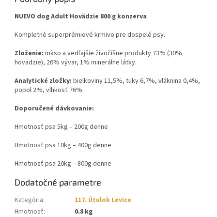
NUEVO dog Adult Hovädzie 800 g konzerva
Kompletné superprémiové krmivo pre dospelé psy.
Zloženie:
mäso a vedľajšie živočíšne produkty 73% (30%
hovädzie), 26% vývar, 1% minerálne látky.
Analytické zložky:
bielkoviny 11,5%, tuky 6,7%, vláknina 0,4%,
popol 2%, vlhkosť 76%.
Doporučené dávkovanie:
Hmotnosť psa 5kg – 200g denne
Hmotnosť psa 10kg – 400g denne
Hmotnosť psa 20kg – 800g denne
Dodatočné parametre
Kategória
:
117. Útulok Levice
Hmotnosť
:
0.8 kg