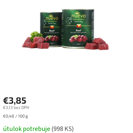
€3,85
€3,13 bez DPH
Jednotková
€0,48 / 100 g
cena:
útulok potrebuje
(998 KS)