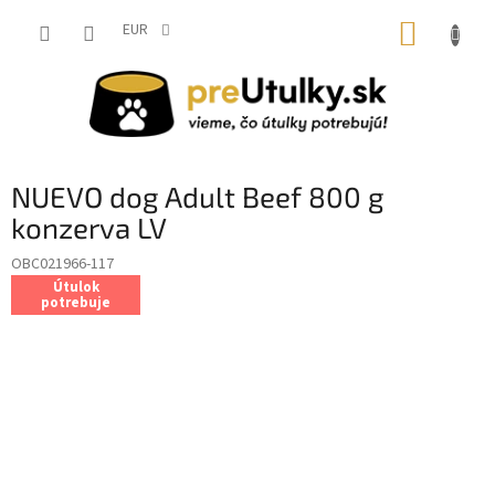
Prejsť
NÁKUP
na
EUR
obsah
KOŠÍK
NUEVO dog Adult Beef 800 g
konzerva LV
OBC021966-117
Útulok
potrebuje