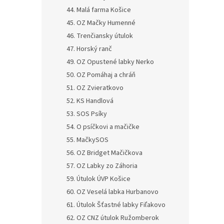
44. Malá farma Košice
45. OZ Mačky Humenné
46. Trenčiansky útulok
47. Horský ranč
49. OZ Opustené labky Nerko
50. OZ Pomáhaj a chráň
51. OZ Zvieratkovo
52. KS Handlová
53. SOS Psíky
54. O psíčkovi a mačičke
55. MačkySOS
56. OZ Bridget Mačičkova
57. OZ Labky zo Záhoria
59. Útulok ÚVP Košice
60. OZ Veselá labka Hurbanovo
61. Útulok Šťastné labky Fiľakovo
62. OZ CNZ útulok Ružomberok