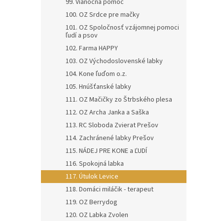
99. Vianočná pomoc
100. OZ Srdce pre mačky
101. OZ Spoločnosť vzájomnej pomoci
ľudí a psov
102. Farma HAPPY
103. OZ Východoslovenské labky
104. Kone ľuďom o.z.
105. Hnúšťanské labky
111. OZ Mačičky zo Štrbského plesa
112. OZ Archa Janka a Saška
113. RC Sloboda Zvierat Prešov
114. Zachránené labky Prešov
115. NÁDEJ PRE KONE a ĽUDÍ
116. Spokojná labka
117. Útulok Levice
118. Domáci miláčik - terapeut
119. OZ Berrydog
120. OZ Labka Zvolen