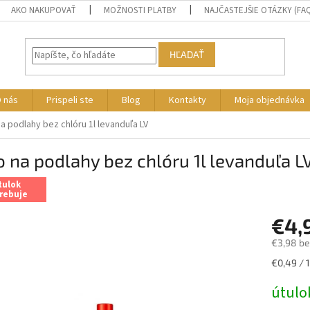
AKO NAKUPOVAŤ
MOŽNOSTI PLATBY
NAJČASTEJŠIE OTÁZKY (FA
HĽADAŤ
 nás
Prispeli ste
Blog
Kontakty
Moja objednávka
a podlahy bez chlóru 1l levanduľa LV
 na podlahy bez chlóru 1l levanduľa L
tulok
rebuje
€4,
€3,98 b
Jednotk
€0,49 / 
cena:
útulo