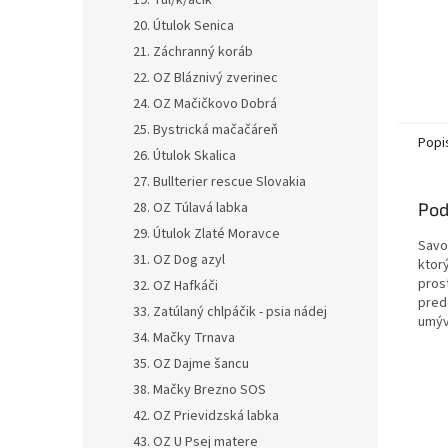
19. Tul/k/áčik
20. Útulok Senica
21. Záchranný koráb
22. OZ Bláznivý zverinec
24. OZ Mačičkovo Dobrá
25. Bystrická mačačáreň
Popi
26. Útulok Skalica
27. Bullterier rescue Slovakia
28. OZ Túlavá labka
Pod
29. Útulok Zlaté Moravce
Savo
31. OZ Dog azyl
ktorý
pros
32. OZ Hafkáči
predo
33. Zatúlaný chlpáčik - psia nádej
umýv
34. Mačky Trnava
35. OZ Dajme šancu
38. Mačky Brezno SOS
42. OZ Prievidzská labka
43. OZ U Psej matere