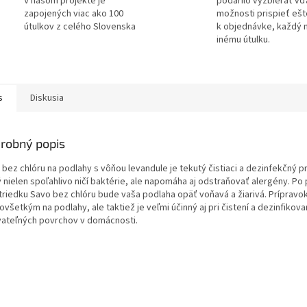
V našom projekte je
podarilo vyzbierať v
zapojených viac ako 100
možnosti prispieť ešt
útulkov z celého Slovenska
k objednávke, každý 
inému útulku.
s
Diskusia
robný popis
 bez chlóru na podlahy s vôňou levandule je tekutý čistiaci a dezinfekčný p
 nielen spoľahlivo ničí baktérie, ale napomáha aj odstraňovať alergény. Po 
triedku Savo bez chlóru bude vaša podlaha opäť voňavá a žiarivá. Prípravok
všetkým na podlahy, ale taktiež je veľmi účinný aj pri čistení a dezinfikova
ateľných povrchov v domácnosti.