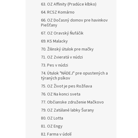
63. OZ Affinity (Pradúce klbko)
64. RCSZ Komárno
66. OZ Dočasný domov pre havinkov
Piešťany
67. OZ Oravský Ňufáčik
69. KS Malacky
70. Žilinský útulok pre mačky
71. OZ Zvieratá v núdzi
73. Pes v núdzi
74. Útulok "NÁDEJ" pre opustených a
týraných psíkov
75. OZ Život je pes Rožňava
76. OZ Na konci sveta
77. Občianske združenie Mačkovo
79. OZ Zatúlané labky Šurany
80. OZ Lotta
81. OZ Engy
82. Farma v údolí