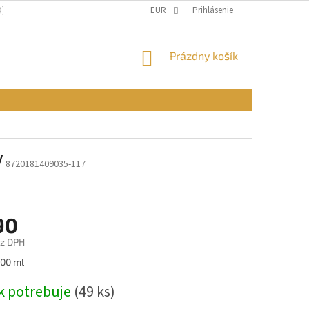
Q)
OBCHODNÉ PODMIENKY
EUR
PODMIENKY OCHRANY OSOBNÝCH ÚDAJ
Prihlásenie
NÁKUPNÝ
Prázdny košík
KOŠÍK
V
8720181409035-117
90
ez DPH
ová
100 ml
k potrebuje
(49 ks)