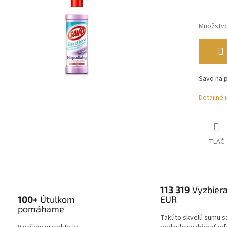
Množstv
Savo na p
Detailné 
TLAČ
113 319
Vyzbier
100+
Útulkom
EUR
pomáhame
Takúto skvelú sumu s