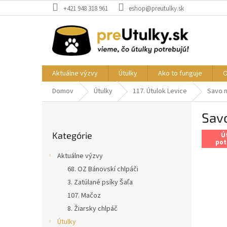
Prejsť
+421 948 318 961
eshop@preutulky.sk
na
obsah
Aktuálne výzvy
Útulky
Ako to funguje
O
Domov
Útulky
117. Útulok Levice
Savo n
B
Savo
o
Preskočiť
č
Kategórie
kategórie
Ú
n
pot
ý
Aktuálne výzvy
p
68. OZ Bánovskí chlpáči
a
3. Zatúlané psíky Šaľa
n
e
107. Mačoz
l
8. Žiarsky chlpáč
Útulky