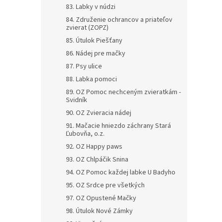
83. Labky v núdzi
84. Združenie ochrancov a priateľov
zvierat (ZOPZ)
85. Útulok Piešťany
86. Nádej pre mačky
87. Psy ulice
88. Labka pomoci
89. OZ Pomoc nechceným zvieratkám -
Svidník
90. OZ Zvieracia nádej
91. Mačacie hniezdo záchrany Stará
Ľubovňa, o.z.
92. OZ Happy paws
93. OZ Chlpáčik Snina
94. OZ Pomoc každej labke U Badyho
95. OZ Srdce pre všetkých
97. OZ Opustené Mačky
98. Útulok Nové Zámky