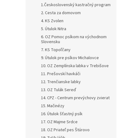
1.Československý kastračný program
2. Cesta za domovom
4. KS Zvolen
5. Útulok Nitra
6. OZ Pomoc psíkom na východnom
Slovensku
7. KS Topoľčany
9. Útulok pre psíkov Michalovce
10. OZ Zemplínska labka v Trebišove
11. Prešovskí havkáči
12. Trenčianske labky
13. OZ Tulák Sereď
14. CPZ - Centrum prevýchovy zvierat
15. Mačinézy
16. Útulok šťastný psík
17. OZ Majme Srdce
18. OZ Priateľ pes Štúrovo