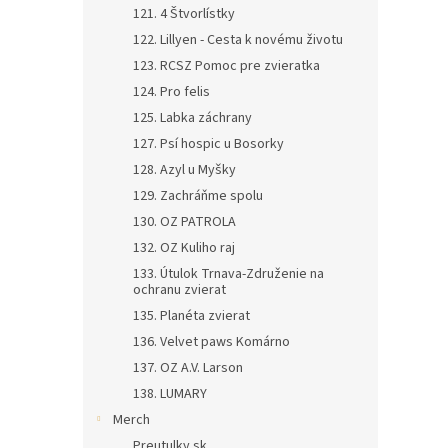
121. 4 Štvorlístky
122. Lillyen - Cesta k novému životu
123. RCSZ Pomoc pre zvieratka
124. Pro felis
125. Labka záchrany
127. Psí hospic u Bosorky
128. Azyl u Myšky
129. Zachráňme spolu
130. OZ PATROLA
132. OZ Kuliho raj
133. Útulok Trnava-Združenie na
ochranu zvierat
135. Planéta zvierat
136. Velvet paws Komárno
137. OZ A.V. Larson
138. LUMARY
Merch
Preutulky.sk