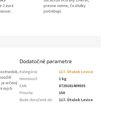
ďaka
súčasťou ochrany zvierat,
e 2 eurá
presne vieme, čo útulky
mesiac
potrebujú.
Dodatočné parametre
rostriedok,
Kategória
:
117. Útulok Levice
použití
Hmotnosť
:
1 kg
 je určený
EAN
:
8720181409035
ní iných
Priorita
:
150
Bude doručené do
:
117. Útulok Levice