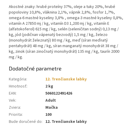
Akostné znaky: hrubé proteíny 37%, oleje a tuky 20%, hrubé
popoloviny 10,8%, vláknina 2,1%, vápnik 2,8%, fosfor 1,7%,
omega-6 mastné kyseliny 3,8% , omega-3 mastné kyseliny 0,8%,
vitamín A 27850 mj / kg, vitamín D3 1,200 mj / kg, vitamín E
(alfatokoferol) 615 mg / kg, selén (seleničitan sodný) 0,13 mg /
kg, jód (jodičnan vápenatý bezvodý) 1,5 mg / kg, železo
(monohydrát železnatý) 80 mg / kg, meď (síran meďnatý
pentahydrát) 48 mg / kg, síran manganatý monohydrát 38 mg /
kg, zinok (síran zinočnatý monohydrát) 135 mg / kg, taurín 2000
mg / kg.
Dodatočné parametre
Kategória
:
12. Trenčianske labky
Hmotnosť
:
2 kg
EAN
:
5060122491426
Vek
:
Adult
Zviera
:
Mačka
Priorita
:
100
Bude doručené do
:
12. Trenčianske labky