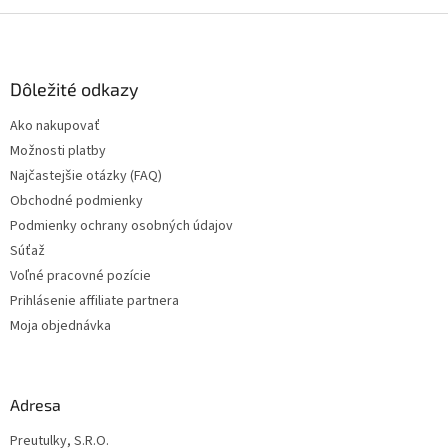
Z
á
p
ä
Dôležité odkazy
t
Ako nakupovať
i
Možnosti platby
e
Najčastejšie otázky (FAQ)
Obchodné podmienky
Podmienky ochrany osobných údajov
Súťaž
Voľné pracovné pozície
Prihlásenie affiliate partnera
Moja objednávka
Adresa
Preutulky, S.R.O.