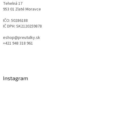
Tehelná 17
953 01 Zlaté Moravce
IČO: 50286188
IČ DPH: SK2120259878
eshop@preutulky.sk
+421 948 318 961
Instagram