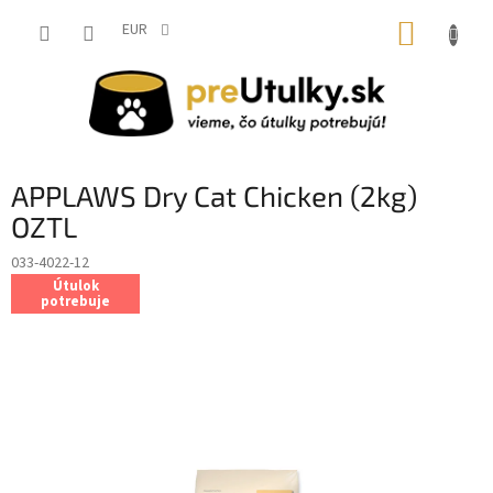
Prejsť
NÁKUP
na
EUR
obsah
KOŠÍK
APPLAWS Dry Cat Chicken (2kg)
OZTL
033-4022-12
Útulok
potrebuje