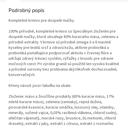
Podrobný popis
Kompletné krmivo pre dospelé mačky.
100% prírodné, kompletné krmivo so špeciálnym zložením pre
dospelé mačky, ktoré obsahuje 80% kuracieho mäsa, zeleninu a
prírodné extrakty. V krmive sú prírodné omega-3 a 6 mastné
kyseliny pre lesklú srsť a zdravú kožu, aktívne probiotiká a
prebiotiká pomáhajúce podporovať aktivitu v črevnej flóre a
udržujú zdravý tráviaci systém, výťažky z brusníc pre zdravie
močových ciest. Pri výrobe granúl sú použité len vysoko kvalitné
a prírodné suroviny bez pridávania akýchkoľvek dochucovadiel,
konzervačných.
Kŕmny návod: pozri tabuľku na obale.
Zloženie: mäso a živočíšne produkty (65% kuracie mäso, 17%
mleté ​​kuracie mäso), zelenina (zemiaky), repná dužina,
pivovarské kvasnice, kuracie omáčka, lososový olej, vitamíny,
minerály, sušené vajcia, 0,03% rastlinná vláknina, chlorid sodný,
uhličitan vápenatý, morské riasy, brusnice, DL-metionín, chlorid
draselný, extrakt z juky, extrakt z citrusu, extrakt z rozmarínu.