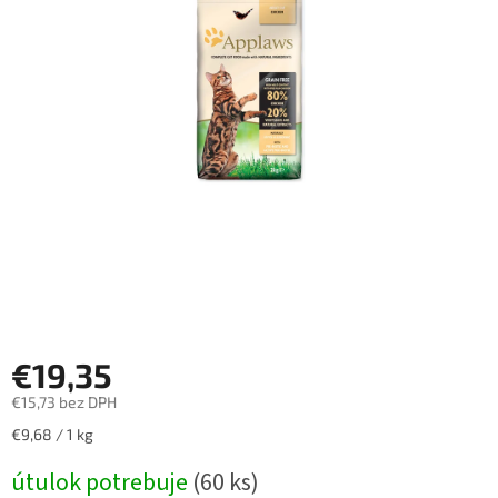
€19,35
€15,73 bez DPH
Jednotková
€9,68 / 1 kg
cena:
útulok potrebuje
(60 ks)