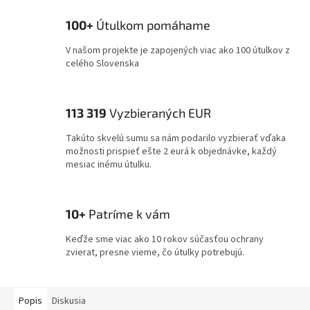
100+
Útulkom pomáhame
V našom projekte je zapojených viac ako 100 útulkov z
celého Slovenska
113 319
Vyzbieraných EUR
Takúto skvelú sumu sa nám podarilo vyzbierať vďaka
možnosti prispieť ešte 2 eurá k objednávke, každý
mesiac inému útulku.
10+
Patríme k vám
Keďže sme viac ako 10 rokov súčasťou ochrany
zvierat, presne vieme, čo útulky potrebujú.
Popis
Diskusia