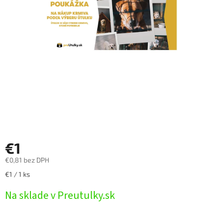
€1
€0,81 bez DPH
Jednotková
€1 / 1 ks
cena:
Na sklade v Preutulky.sk