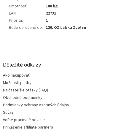
Hmotnosť
:
100 kg
EAN
:
22731
Priorita
:
1
Bude doručené do
:
120. OZ Labka Zvolen
Z
á
p
ä
Dôležité odkazy
t
Ako nakupovať
i
Možnosti platby
e
Najčastejšie otázky (FAQ)
Obchodné podmienky
Podmienky ochrany osobných údajov
Súťaž
Voľné pracovné pozície
Prihlásenie affiliate partnera