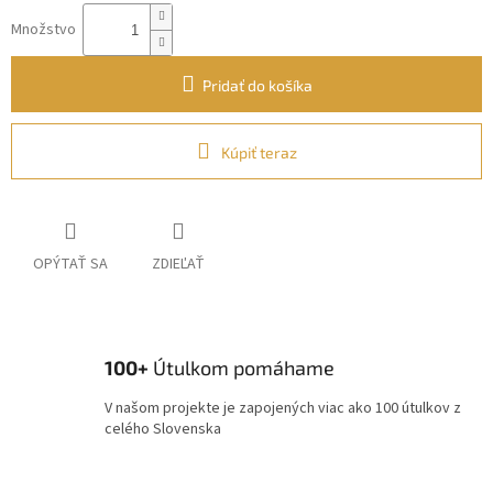
Množstvo
Pridať do košíka
Kúpiť teraz
OPÝTAŤ SA
ZDIEĽAŤ
100+
Útulkom pomáhame
V našom projekte je zapojených viac ako 100 útulkov z
celého Slovenska