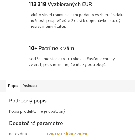
113 319
Vyzbieraných EUR
Takúto skvelú sumu sa nám podarilo vyzbierať vďaka
možnosti prispieť ešte 2 eurá k objednávke, každý
mesiac inému útulku.
10+
Patríme k vám
Keďže sme viac ako 10 rokov súčasťou ochrany
zvierat, presne vieme, čo útulky potrebujú.
Popis
Diskusia
Podrobný popis
Popis produktu nie je dostupný
Dodatočné parametre
Kategória
:
120. OZ Labka Zvolen