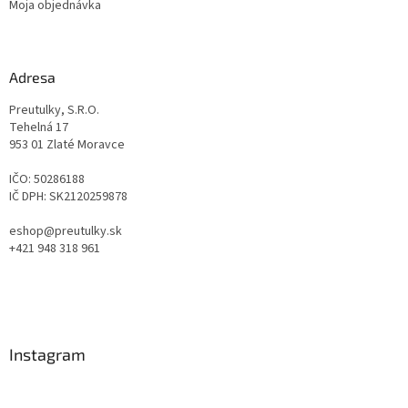
Moja objednávka
Adresa
Preutulky, S.R.O.
Tehelná 17
953 01 Zlaté Moravce
IČO: 50286188
IČ DPH: SK2120259878
eshop@preutulky.sk
+421 948 318 961
Instagram