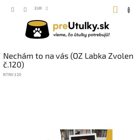
Prejsť
NÁKUP
na
EUR
obsah
KOŠÍK
Nechám to na vás (OZ Labka Zvolen
č.120)
NTNV-120