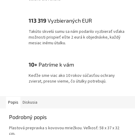
113 319
Vyzbieraných EUR
Takúto skvelú sumu sa nám podarilo vyzbierať vďaka
možnosti prispieť ešte 2 eurá k objednávke, každý
mesiac inému útulku.
10+
Patríme k vám
Keďže sme viac ako 10 rokov súčasťou ochrany
zvierat, presne vieme, čo útulky potrebujú.
Popis
Diskusia
Podrobný popis
Plastová prepravka s kovovou mriežkou. Veľkosť: 58 x 37 x 32
cm.