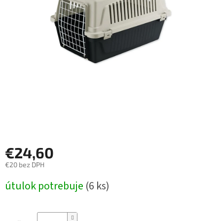
€24,60
€20 bez DPH
Jednotková
útulok potrebuje
(6 ks)
cena: