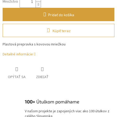
Množstvo
Pridať do košíka
Kúpiť teraz
Plastová prepravka s kovovou mriežkou
Detailné informácie
OPÝTAŤ SA
ZDIEĽAŤ
100+
Útulkom pomáhame
V našom projekte je zapojených viac ako 100 útulkov z
celého Slovenska