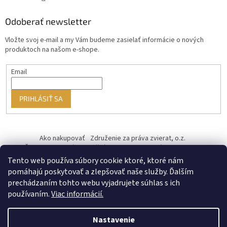
Odoberať newsletter
Vložte svoj e-mail a my Vám budeme zasielať informácie o nových
produktoch na našom e-shope.
Email
PRIHLÁSIŤ SA
Ako nakupovať
Združenie za práva zvierat, o.z.
Československý kastračný program
Informácie o cookies
od ♥ vybudoval Filip Minár
Tento web používa súbory cookie ktoré, ktoré nám
pomáhajú poskytovať a zlepšovať naše služby. Ďalším
prechádzaním tohto webu vyjadrujete súhlas s ich
používaním.
Viac informácií.
Nastavenie
Vytvoril Shoptet Premium