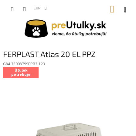
Prejsť
NÁKUP
na
EUR
obsah
KOŠÍK
FERPLAST Atlas 20 EL PPZ
G84-73008799EPB3-123
Útulok
potrebuje