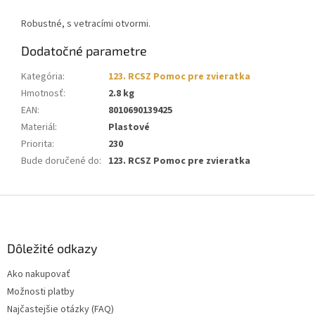
Robustné, s vetracími otvormi.
Dodatočné parametre
Kategória
:
123. RCSZ Pomoc pre zvieratka
Hmotnosť
:
2.8 kg
EAN
:
8010690139425
Materiál
:
Plastové
Priorita
:
230
Bude doručené do
:
123. RCSZ Pomoc pre zvieratka
Z
á
p
ä
Dôležité odkazy
t
Ako nakupovať
i
Možnosti platby
e
Najčastejšie otázky (FAQ)