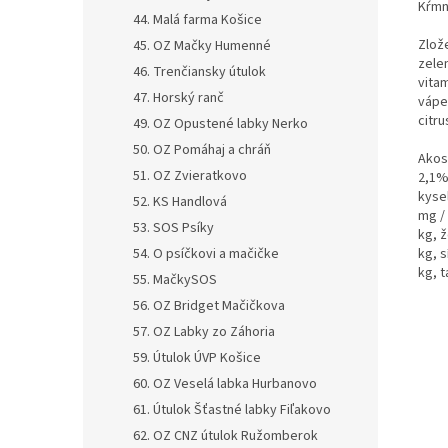
Kŕmn
44. Malá farma Košice
Zlož
45. OZ Mačky Humenné
zele
46. Trenčiansky útulok
vitam
47. Horský ranč
vápen
citru
49. OZ Opustené labky Nerko
50. OZ Pomáhaj a chráň
Akos
51. OZ Zvieratkovo
2,1%
kysel
52. KS Handlová
mg / 
53. SOS Psíky
kg, 
54. O psíčkovi a mačičke
kg, 
kg, t
55. MačkySOS
56. OZ Bridget Mačičkova
57. OZ Labky zo Záhoria
59. Útulok ÚVP Košice
60. OZ Veselá labka Hurbanovo
61. Útulok Šťastné labky Fiľakovo
62. OZ CNZ útulok Ružomberok