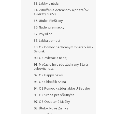
83. Labky v núdzi
84. Združenie ochrancov a priateľov
zvierat (ZOPZ)
85. Útulok Piešťany
86. Nádej pre mačky
87. Psy ulice
88. Labka pomoci
89. OZ Pomoc nechceným zvieratkám -
Svidník
90. OZ Zvieracia nádej
91. Mačacie hniezdo záchrany Stará
Ľubovňa, o.z.
92. OZ Happy paws
93. OZ Chlpáčik Snina
94. OZ Pomoc každej labke U Badyho
95. OZ Srdce pre všetkých
97. OZ Opustené Mačky
98. Útulok Nové Zámky