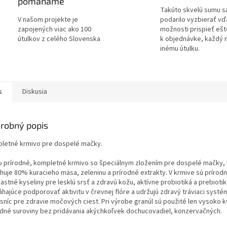
pomáhame
Takúto skvelú sumu s
V našom projekte je
podarilo vyzbierať v
zapojených viac ako 100
možnosti prispieť ešt
útulkov z celého Slovenska
k objednávke, každý 
inému útulku.
s
Diskusia
robný popis
letné krmivo pre dospelé mačky.
 prírodné, kompletné krmivo so špeciálnym zložením pre dospelé mačky, 
huje 80% kuracieho mäsa, zeleninu a prírodné extrakty. V krmive sú príro
astné kyseliny pre lesklú srsť a zdravú kožu, aktívne probiotiká a prebioti
hajúce podporovať aktivitu v črevnej flóre a udržujú zdravý tráviaci systé
sníc pre zdravie močových ciest. Pri výrobe granúl sú použité len vysoko k
odné suroviny bez pridávania akýchkoľvek dochucovadiel, konzervačných.