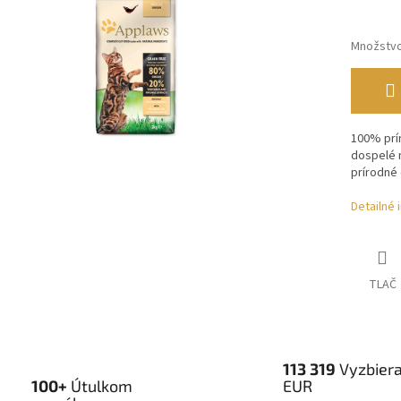
Množstv
100% prí
dospelé 
prírodné 
Detailné 
TLAČ
113 319
Vyzbier
100+
Útulkom
EUR