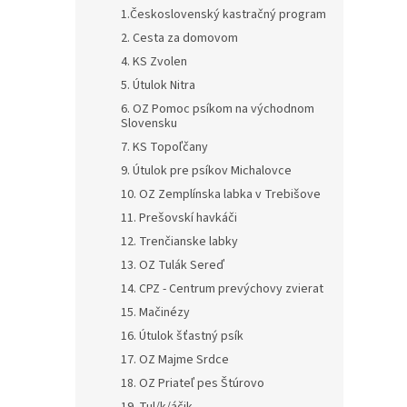
1.Československý kastračný program
2. Cesta za domovom
4. KS Zvolen
5. Útulok Nitra
6. OZ Pomoc psíkom na východnom
Slovensku
7. KS Topoľčany
9. Útulok pre psíkov Michalovce
10. OZ Zemplínska labka v Trebišove
11. Prešovskí havkáči
12. Trenčianske labky
13. OZ Tulák Sereď
14. CPZ - Centrum prevýchovy zvierat
15. Mačinézy
16. Útulok šťastný psík
17. OZ Majme Srdce
18. OZ Priateľ pes Štúrovo