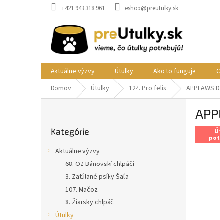
Prejsť
+421 948 318 961
eshop@preutulky.sk
na
obsah
Aktuálne výzvy
Útulky
Ako to funguje
O
Domov
Útulky
124. Pro felis
APPLAWS Dr
B
APP
o
Preskočiť
č
Kategórie
kategórie
Ú
n
pot
ý
Aktuálne výzvy
p
68. OZ Bánovskí chlpáči
a
3. Zatúlané psíky Šaľa
n
e
107. Mačoz
l
8. Žiarsky chlpáč
Útulky