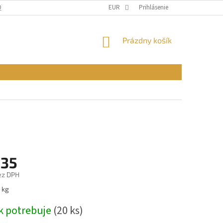
Q)
OBCHODNÉ PODMIENKY
EUR
PODMIENKY OCHRANY OSOBNÝCH ÚDAJ
Prihlásenie
NÁKUPNÝ
Prázdny košík
KOŠÍK
,35
ez DPH
ová
 kg
k potrebuje
(20 ks)