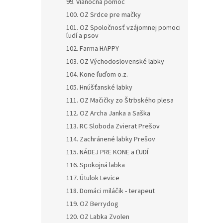
99. Vianočná pomoc
100. OZ Srdce pre mačky
101. OZ Spoločnosť vzájomnej pomoci
ľudí a psov
102. Farma HAPPY
103. OZ Východoslovenské labky
104. Kone ľuďom o.z.
105. Hnúšťanské labky
111. OZ Mačičky zo Štrbského plesa
112. OZ Archa Janka a Saška
113. RC Sloboda Zvierat Prešov
114. Zachránené labky Prešov
115. NÁDEJ PRE KONE a ĽUDÍ
116. Spokojná labka
117. Útulok Levice
118. Domáci miláčik - terapeut
119. OZ Berrydog
120. OZ Labka Zvolen