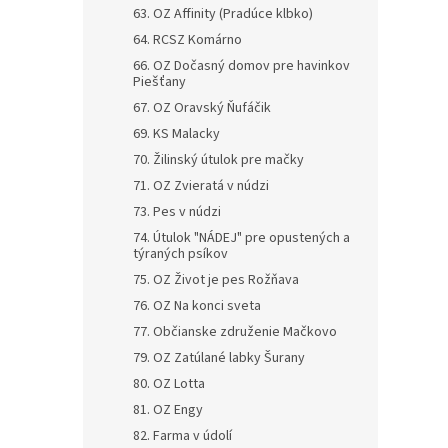
63. OZ Affinity (Pradúce klbko)
64. RCSZ Komárno
66. OZ Dočasný domov pre havinkov
Piešťany
67. OZ Oravský Ňufáčik
69. KS Malacky
70. Žilinský útulok pre mačky
71. OZ Zvieratá v núdzi
73. Pes v núdzi
74. Útulok "NÁDEJ" pre opustených a
týraných psíkov
75. OZ Život je pes Rožňava
76. OZ Na konci sveta
77. Občianske združenie Mačkovo
79. OZ Zatúlané labky Šurany
80. OZ Lotta
81. OZ Engy
82. Farma v údolí