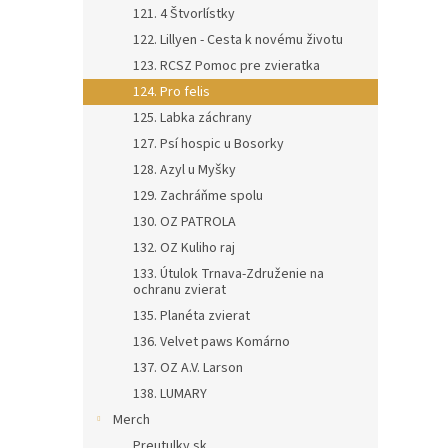
121. 4 Štvorlístky
122. Lillyen - Cesta k novému životu
123. RCSZ Pomoc pre zvieratka
124. Pro felis
125. Labka záchrany
127. Psí hospic u Bosorky
128. Azyl u Myšky
129. Zachráňme spolu
130. OZ PATROLA
132. OZ Kuliho raj
133. Útulok Trnava-Združenie na
ochranu zvierat
135. Planéta zvierat
136. Velvet paws Komárno
137. OZ A.V. Larson
138. LUMARY
Merch
Preutulky.sk