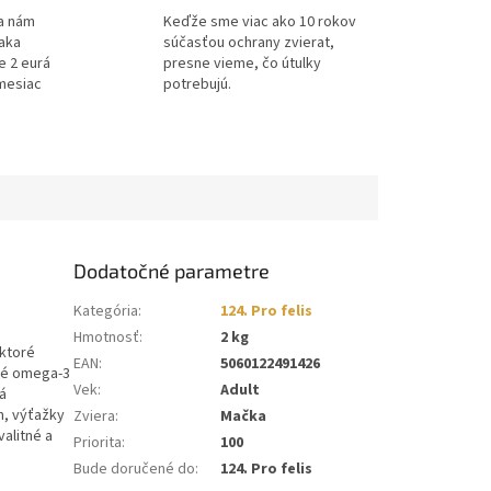
a nám
Keďže sme viac ako 10 rokov
ďaka
súčasťou ochrany zvierat,
e 2 eurá
presne vieme, čo útulky
mesiac
potrebujú.
Dodatočné parametre
Kategória
:
124. Pro felis
Hmotnosť
:
2 kg
ktoré
EAN
:
5060122491426
dné omega-3
Vek
:
Adult
ká
m, výťažky
Zviera
:
Mačka
valitné a
Priorita
:
100
Bude doručené do
:
124. Pro felis