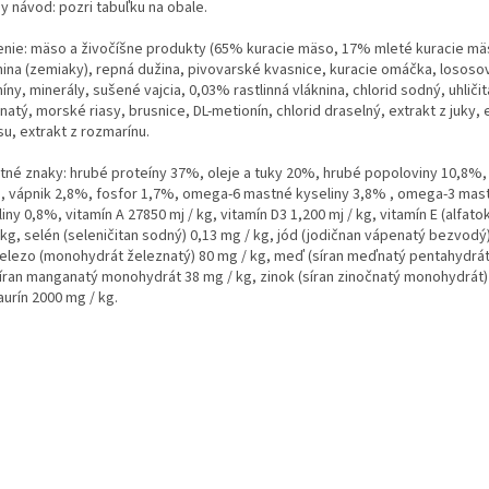
y návod: pozri tabuľku na obale.
enie: mäso a živočíšne produkty (65% kuracie mäso, 17% mleté ​​kuracie mä
nina (zemiaky), repná dužina, pivovarské kvasnice, kuracie omáčka, lososov
íny, minerály, sušené vajcia, 0,03% rastlinná vláknina, chlorid sodný, uhliči
atý, morské riasy, brusnice, DL-metionín, chlorid draselný, extrakt z juky, 
su, extrakt z rozmarínu.
tné znaky: hrubé proteíny 37%, oleje a tuky 20%, hrubé popoloviny 10,8%, 
, vápnik 2,8%, fosfor 1,7%, omega-6 mastné kyseliny 3,8% , omega-3 mas
iny 0,8%, vitamín A 27850 mj / kg, vitamín D3 1,200 mj / kg, vitamín E (alfato
kg, selén (seleničitan sodný) 0,13 mg / kg, jód (jodičnan vápenatý bezvodý)
železo (monohydrát železnatý) 80 mg / kg, meď (síran meďnatý pentahydrát
síran manganatý monohydrát 38 mg / kg, zinok (síran zinočnatý monohydrát)
aurín 2000 mg / kg.