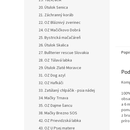
19. Tul/k/áčik
20. Útulok Senica
21. Záchranný koráb
22. OZ Bláznivý zverinec
24. OZ Mačičkovo Dobrá
25. Bystrická mačačáreň
26. Útulok Skalica
Popi
27. Bullterier rescue Slovakia
28. OZ Túlavá labka
29. Útulok Zlaté Moravce
Pod
31. OZ Dog azyl
Komp
32. OZ Hafkáči
33. Zatúlaný chlpáčik - psia nádej
100%
34. Mačky Trnava
obsa
a 6 m
35. OZ Dajme šancu
pomá
38. Mačky Brezno SOS
z bru
42. OZ Prievidzská labka
prír
43. OZ U Psej matere