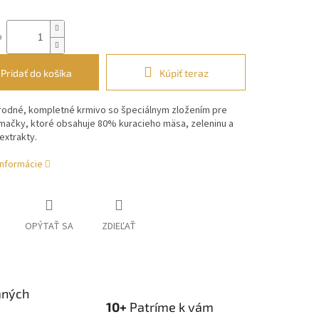
o
Pridať do košíka
Kúpiť teraz
rodné, kompletné krmivo so špeciálnym zložením pre
mačky, ktoré obsahuje 80% kuracieho mäsa, zeleninu a
extrakty.
informácie
OPÝTAŤ SA
ZDIEĽAŤ
aných
10+
Patríme k vám