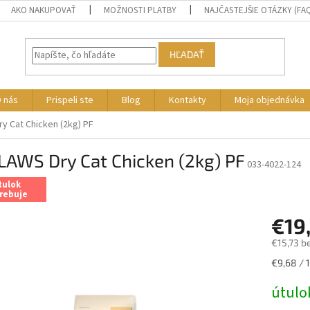
AKO NAKUPOVAŤ
MOŽNOSTI PLATBY
NAJČASTEJŠIE OTÁZKY (FA
HĽADAŤ
 nás
Prispeli ste
Blog
Kontakty
Moja objednávka
y Cat Chicken (2kg) PF
LAWS Dry Cat Chicken (2kg) PF
033-4022-124
tulok
rebuje
€19
€15,73 b
Jednotk
€9,68 / 1
cena:
útulo