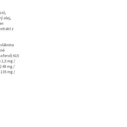
so),
ý olej,
tan
extrakt z
vláknina
tné
koferol) 615
 1,5 mg /
) 48 mg /
 135 mg /