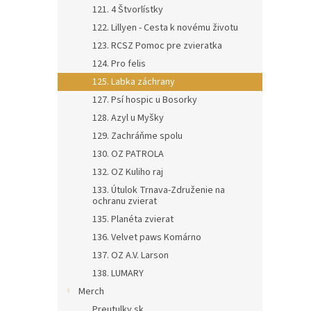
121. 4 Štvorlístky
122. Lillyen - Cesta k novému životu
123. RCSZ Pomoc pre zvieratka
124. Pro felis
125. Labka záchrany
127. Psí hospic u Bosorky
128. Azyl u Myšky
129. Zachráňme spolu
130. OZ PATROLA
132. OZ Kuliho raj
133. Útulok Trnava-Združenie na
ochranu zvierat
135. Planéta zvierat
136. Velvet paws Komárno
137. OZ A.V. Larson
138. LUMARY
Merch
Preutulky.sk