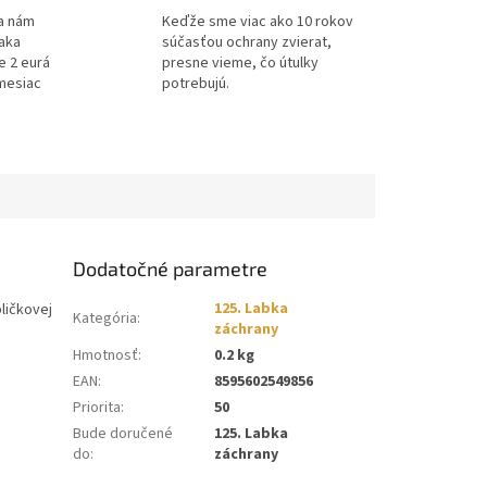
a nám
Keďže sme viac ako 10 rokov
ďaka
súčasťou ochrany zvierat,
e 2 eurá
presne vieme, čo útulky
mesiac
potrebujú.
Dodatočné parametre
125. Labka
ličkovej
Kategória
:
záchrany
Hmotnosť
:
0.2 kg
EAN
:
8595602549856
Priorita
:
50
Bude doručené
125. Labka
do
:
záchrany