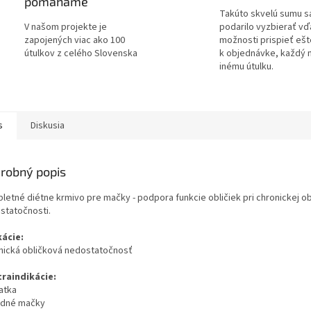
pomáhame
Takúto skvelú sumu s
V našom projekte je
podarilo vyzbierať v
zapojených viac ako 100
možnosti prispieť ešt
útulkov z celého Slovenska
k objednávke, každý 
inému útulku.
s
Diskusia
robný popis
letné diétne krmivo pre mačky - podpora funkcie obličiek pri chronickej ob
statočnosti.
kácie:
nická obličková nedostatočnosť
raindikácie:
atka
idné mačky