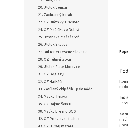
19. Tul/k/áčik
20. Útulok Senica
21. Záchranný koráb
22. OZ Bláznivý zverinec
24. OZ Mačičkovo Dobrá
25. Bystrická mačačáreň
26. Útulok Skalica
Popi
27. Bullterier rescue Slovakia
28. OZ Túlavá labka
29. Útulok Zlaté Moravce
Pod
31. OZ Dog azyl
Komp
32. OZ Hafkáči
nedo
33. Zatúlaný chlpáčik - psia nádej
34. Mačky Trnava
Indi
Chro
35. OZ Dajme šancu
38. Mačky Brezno SOS
Kont
42. OZ Prievidzská labka
mači
g
rav
43. OZ U Psej matere