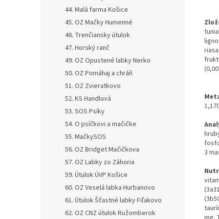
44. Malá farma Košice
45. OZ Mačky Humenné
Zlož
tuni
46. Trenčiansky útulok
lign
47. Horský ranč
rias
fruk
49. OZ Opustené labky Nerko
(0,0
50. OZ Pomáhaj a chráň
51. OZ Zvieratkovo
Meta
52. KS Handlová
1,170
53. SOS Psíky
54. O psíčkovi a mačičke
Anal
hrub
55. MačkySOS
fosf
56. OZ Bridget Mačičkova
3 ma
57. OZ Labky zo Záhoria
Nutr
59. Útulok ÚVP Košice
vitam
60. OZ Veselá labka Hurbanovo
(3a3
(3b5
61. Útulok Šťastné labky Fiľakovo
taurí
62. OZ CNZ útulok Ružomberok
mg. 