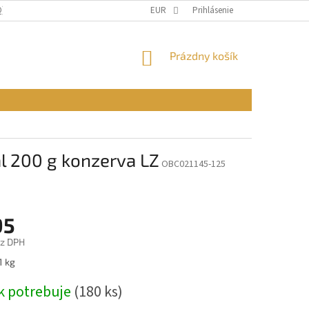
Q)
OBCHODNÉ PODMIENKY
EUR
PODMIENKY OCHRANY OSOBNÝCH ÚDAJ
Prihlásenie
NÁKUPNÝ
Prázdny košík
KOŠÍK
al 200 g konzerva LZ
OBC021145-125
95
ez DPH
ová
1 kg
k potrebuje
(180 ks)