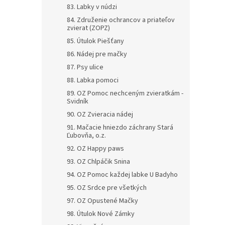
83. Labky v núdzi
84. Združenie ochrancov a priateľov
zvierat (ZOPZ)
85. Útulok Piešťany
86. Nádej pre mačky
87. Psy ulice
88. Labka pomoci
89. OZ Pomoc nechceným zvieratkám -
Svidník
90. OZ Zvieracia nádej
91. Mačacie hniezdo záchrany Stará
Ľubovňa, o.z.
92. OZ Happy paws
93. OZ Chlpáčik Snina
94. OZ Pomoc každej labke U Badyho
95. OZ Srdce pre všetkých
97. OZ Opustené Mačky
98. Útulok Nové Zámky