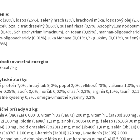
enie:
ak (30%), losos (26%), zelený hrach (3%), hrachová múka, lososový olej (2%
ocelulóza, citrát draselný (0,6%), sušená riasa (0,5%, Ascophyllum nodosum
a (0,4%, Schizochytrium limacinum), chitosan (0,05%), mannan-oligosachari
to-oligosacharidy (0,01%), juka Mohave (0,01%),? - glukány (0,01%), sušený 
08%)
bolizovateľná energia:
 kcal / kg
ytické zložky:
ý proteín 7,0%, hrubý tuk 9,0%, popol 2,0%, vlhkosť 78%, vláknina 1,0%, v
or 0,25%, sodík 0,6%, horčík 0,02%, draslík 0,3%, arginín 0,15%, taurín 0,
stné kyseliny 0,3%, omega-6 mastné kyseliny 0,2%
ičné prísady v 1 kg:
ín A (3a672a) 6 000 IU, vitamín D3 (3a671) 200 mg, vitamín E (3a700) 300 mg, 
12) 100 mg, biotín (3a880) 1,2 mg, zinok (3b606) 60 mg, železo (3b106) 30 m
04) 30 mg, jodid draselný (3b201) 2 mg, meď (3b406) 1,8 mg, selén (3b810) 0
n (3a370) 1 100 mg, L-karnitín (3a910) 120 mg, L-metionín (3c305) 2 000
Technologické doplnkové látky na 1 kg: karobová guma (E 410) 5 000 mg.