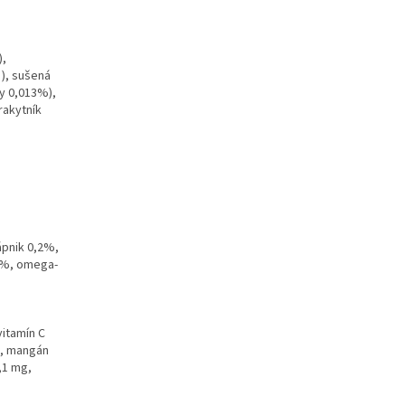
),
 ), sušená
dy 0,013%),
rakytník
ápnik 0,2%,
11%, omega-
vitamín C
g, mangán
,1 mg,