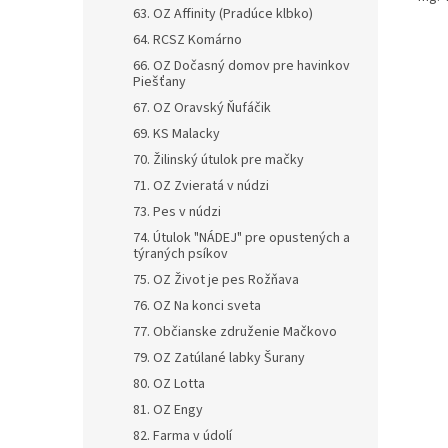
63. OZ Affinity (Pradúce klbko)
64. RCSZ Komárno
66. OZ Dočasný domov pre havinkov
Piešťany
67. OZ Oravský Ňufáčik
69. KS Malacky
70. Žilinský útulok pre mačky
71. OZ Zvieratá v núdzi
73. Pes v núdzi
74. Útulok "NÁDEJ" pre opustených a
týraných psíkov
75. OZ Život je pes Rožňava
76. OZ Na konci sveta
77. Občianske združenie Mačkovo
79. OZ Zatúlané labky Šurany
80. OZ Lotta
81. OZ Engy
82. Farma v údolí