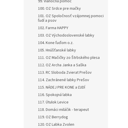
99. Vianočná pomoc
100. OZ Srdce pre mačky
101. OZ Spoločnosť vzájomnej pomoci
ľudí a psov
102. Farma HAPPY
103. OZ Východoslovenské labky
104. Kone ľuďom o.z.
105. Hnúšťanské labky
111. OZ Mačičky zo Štrbského plesa
112. OZ Archa Janka a Saška
113. RC Sloboda Zvierat Prešov
114. Zachránené labky Prešov
115. NÁDEJ PRE KONE a ĽUDÍ
116. Spokojná labka
117. Útulok Levice
118. Domáci miláčik - terapeut
119. OZ Berrydog
120. OZ Labka Zvolen