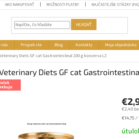
AKO NAKUPOVAŤ
MOŽNOSTI PLATBY
NAJČASTEJŠIE OTÁZKY (FA
HĽADAŤ
 nás
Prispeli ste
Blog
Kontakty
Moja objednávka
 Veterinary Diets GF cat Gastrointestinal 200 g konzerva LZ
 Veterinary Diets GF cat Gastrointestin
tulok
rebuje
€2,
€2,40 b
Jednotk
€14,75 / 
cena:
útulo