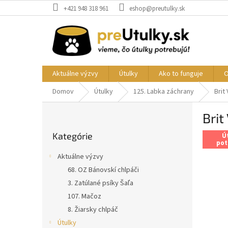
Prejsť
+421 948 318 961
eshop@preutulky.sk
na
obsah
Aktuálne výzvy
Útulky
Ako to funguje
O
Domov
Útulky
125. Labka záchrany
Brit
B
Brit
o
Preskočiť
č
Kategórie
kategórie
Ú
n
pot
ý
Aktuálne výzvy
p
68. OZ Bánovskí chlpáči
a
3. Zatúlané psíky Šaľa
n
e
107. Mačoz
l
8. Žiarsky chlpáč
Útulky