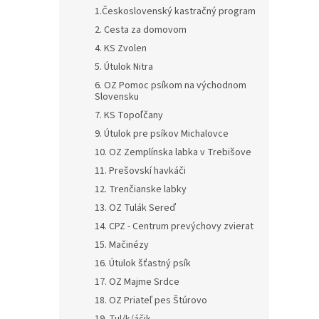
1.Československý kastračný program
2. Cesta za domovom
4. KS Zvolen
5. Útulok Nitra
6. OZ Pomoc psíkom na východnom
Slovensku
7. KS Topoľčany
9. Útulok pre psíkov Michalovce
10. OZ Zemplínska labka v Trebišove
11. Prešovskí havkáči
12. Trenčianske labky
13. OZ Tulák Sereď
14. CPZ - Centrum prevýchovy zvierat
15. Mačinézy
16. Útulok šťastný psík
17. OZ Majme Srdce
18. OZ Priateľ pes Štúrovo