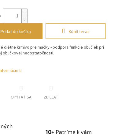
o
Pridať do košíka
Kúpiť teraz
 diétne krmivo pre mačky - podpora funkcie obličiek pri
j obličkovej nedostatočnosti.
informácie
OPÝTAŤ SA
ZDIEĽAŤ
aných
10+
Patríme k vám