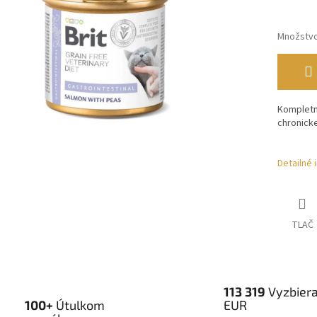
Množstv
Kompletné
chronicke
Detailné 
TLAČ
113 319
Vyzbier
100+
Útulkom
EUR