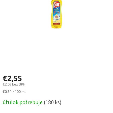
€2,55
€2,07 bez DPH
Jednotková
€0,34 / 100 ml
cena:
útulok potrebuje
(180 ks)