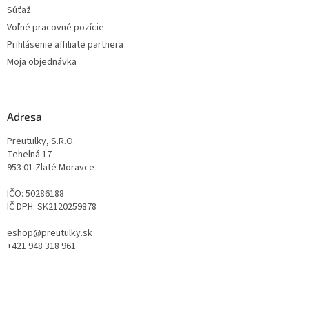
Súťaž
Voľné pracovné pozície
Prihlásenie affiliate partnera
Moja objednávka
Adresa
Preutulky, S.R.O.
Tehelná 17
953 01 Zlaté Moravce
IČO: 50286188
IČ DPH: SK2120259878
eshop@preutulky.sk
+421 948 318 961