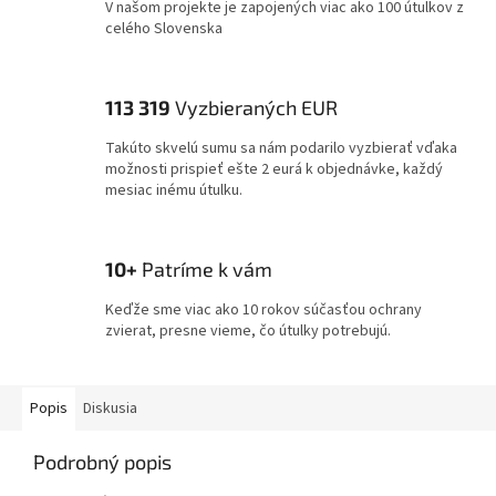
V našom projekte je zapojených viac ako 100 útulkov z
celého Slovenska
113 319
Vyzbieraných EUR
Takúto skvelú sumu sa nám podarilo vyzbierať vďaka
možnosti prispieť ešte 2 eurá k objednávke, každý
mesiac inému útulku.
10+
Patríme k vám
Keďže sme viac ako 10 rokov súčasťou ochrany
zvierat, presne vieme, čo útulky potrebujú.
Popis
Diskusia
Podrobný popis