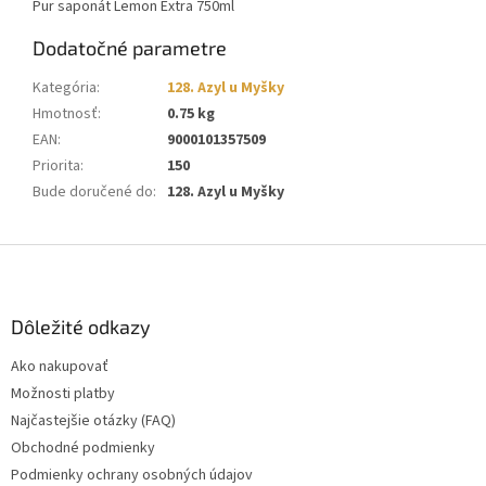
Pur saponát Lemon Extra 750ml
Dodatočné parametre
Kategória
:
128. Azyl u Myšky
Hmotnosť
:
0.75 kg
EAN
:
9000101357509
Priorita
:
150
Bude doručené do
:
128. Azyl u Myšky
Z
á
p
ä
Dôležité odkazy
t
Ako nakupovať
i
Možnosti platby
e
Najčastejšie otázky (FAQ)
Obchodné podmienky
Podmienky ochrany osobných údajov