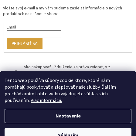
Vložte svoj e-mail a my Vám budeme zasielať informácie o nových
produktoch na našom e-shope.
Email
PRIHLÁSIŤ SA
Ako nakupovať
Združenie za práva zvierat, o.z.
Československý kastračný program
Informácie o cookies
od ♥ vybudoval Filip Minár
Tento web používa súbory cookie ktoré, ktoré nám
pomáhajú poskytovať a zlepšovať naše služby. Ďalším
prechádzaním tohto webu vyjadrujete súhlas s ich
používaním.
Viac informácií.
Nastavenie
Vytvoril Shoptet Premium
Súhlasím
Copyright 2026
PREUTULKY.SK
. Všetky práva vyhradené.