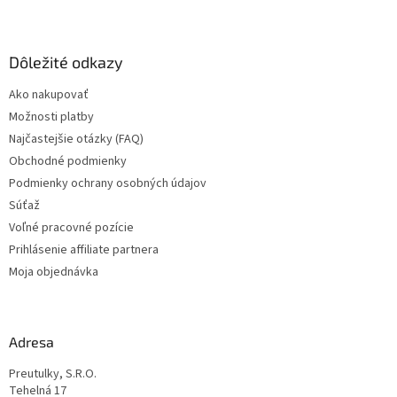
Z
á
p
ä
Dôležité odkazy
t
Ako nakupovať
i
Možnosti platby
e
Najčastejšie otázky (FAQ)
Obchodné podmienky
Podmienky ochrany osobných údajov
Súťaž
Voľné pracovné pozície
Prihlásenie affiliate partnera
Moja objednávka
Adresa
Preutulky, S.R.O.
Tehelná 17