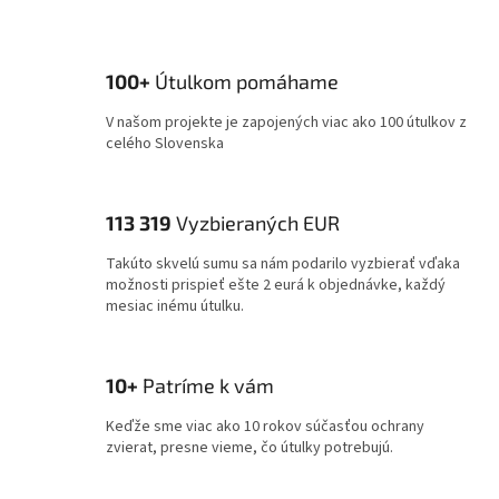
100+
Útulkom pomáhame
V našom projekte je zapojených viac ako 100 útulkov z
celého Slovenska
113 319
Vyzbieraných EUR
Takúto skvelú sumu sa nám podarilo vyzbierať vďaka
možnosti prispieť ešte 2 eurá k objednávke, každý
mesiac inému útulku.
10+
Patríme k vám
Keďže sme viac ako 10 rokov súčasťou ochrany
zvierat, presne vieme, čo útulky potrebujú.