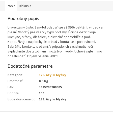
Popis
Diskusia
Podrobný popis
Univerzálny čistič Sanytol odstraňuje až 99% baktérií, vírusov a
plesní. Vhodný pre všetky typy podlahy. Účinne dezinfikuje
kuchyne, sifóny, dlaždice, elektrické spotrebiče a pod.
Nepoužívajte na plochy, ktoré sú v kontakte s potravinami.
Zabráňte kontaktu s očami. V prípade ich zasiahnutia, oči
vypláchnite dostatočným množstvom vody. Uchovávajte mimo
dosahu detí. Objem balenia 500ml.
Dodatočné parametre
Kategória
:
128. Azyl u Myšky
Hmotnosť
:
0.5 kg
EAN
:
3045200700005
Priorita
:
150
Bude doručené do
:
128. Azyl u Myšky