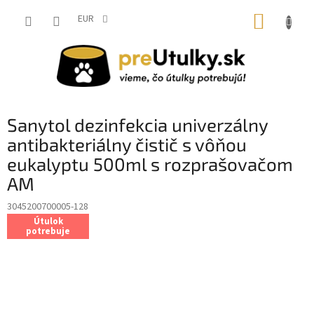
Prejsť
NÁKUP
na
EUR
obsah
KOŠÍK
Sanytol dezinfekcia univerzálny
antibakteriálny čistič s vôňou
eukalyptu 500ml s rozprašovačom
AM
3045200700005-128
Útulok
potrebuje