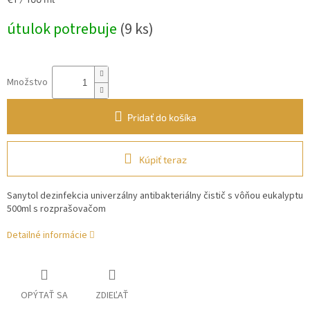
cena:
útulok potrebuje
(9 ks)
Množstvo
Pridať do košíka
Kúpiť teraz
Sanytol dezinfekcia univerzálny antibakteriálny čistič s vôňou eukalyptu
500ml s rozprašovačom
Detailné informácie
OPÝTAŤ SA
ZDIEĽAŤ