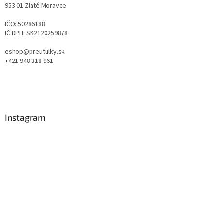
953 01 Zlaté Moravce
IČO: 50286188
IČ DPH: SK2120259878
eshop@preutulky.sk
+421 948 318 961
Instagram