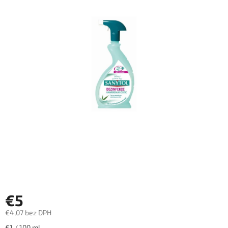
€5
€4,07 bez DPH
Jednotková
€1 / 100 ml