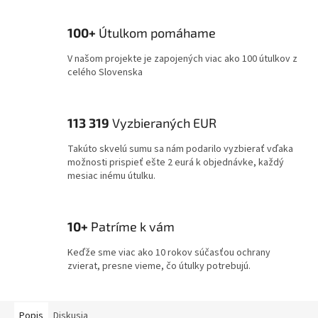
100+
Útulkom pomáhame
V našom projekte je zapojených viac ako 100 útulkov z
celého Slovenska
113 319
Vyzbieraných EUR
Takúto skvelú sumu sa nám podarilo vyzbierať vďaka
možnosti prispieť ešte 2 eurá k objednávke, každý
mesiac inému útulku.
10+
Patríme k vám
Keďže sme viac ako 10 rokov súčasťou ochrany
zvierat, presne vieme, čo útulky potrebujú.
Popis
Diskusia