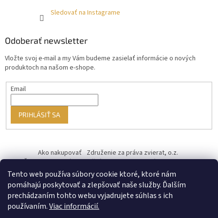
Sledovať na Instagrame
Odoberať newsletter
Vložte svoj e-mail a my Vám budeme zasielať informácie o nových
produktoch na našom e-shope.
Email
PRIHLÁSIŤ SA
Ako nakupovať
Združenie za práva zvierat, o.z.
Československý kastračný program
Informácie o cookies
od ♥ vybudoval Filip Minár
Tento web používa súbory cookie ktoré, ktoré nám
pomáhajú poskytovať a zlepšovať naše služby. Ďalším
prechádzaním tohto webu vyjadrujete súhlas s ich
používaním.
Viac informácií.