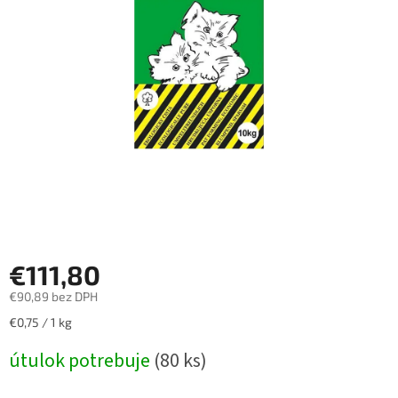
€111,80
€90,89 bez DPH
Jednotková
€0,75 / 1 kg
cena:
útulok potrebuje
(80 ks)