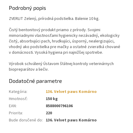
Podrobný popis
ZVERLIT Zelený, prírodná podstielka. Balenie 10 kg.
Čistý bentonitový produkt priamo z prírody. Svojimi
mimoriadnymi vlastnosťami hygienicky nezávadný, ekologicky
čistý, absorbujúci pach, hrudkujúci, úsporný, nealergizujúci,
vhodný ako podstielka pre mačky a ostatné zvieratká chované
v domácnosti. Vysoká hygiena pri najnižšej spotrebe.
Výrobok schválený Ústavom štátnej kontroly veterinárnych
biopreparátov a liečiv.
Dodatočné parametre
Kategória
:
136. Velvet paws Komárno
Hmotnosť
:
150 kg
EAN
:
8588000796106
Priorita
:
220
Bude doručené do
:
136. Velvet paws Komárno