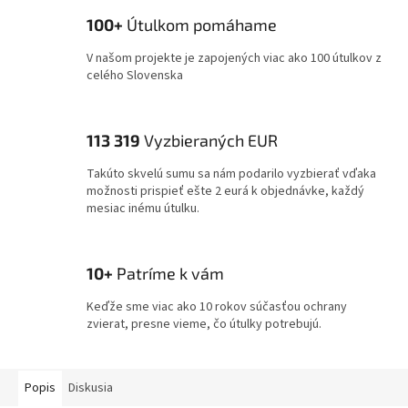
100+
Útulkom pomáhame
V našom projekte je zapojených viac ako 100 útulkov z
celého Slovenska
113 319
Vyzbieraných EUR
Takúto skvelú sumu sa nám podarilo vyzbierať vďaka
možnosti prispieť ešte 2 eurá k objednávke, každý
mesiac inému útulku.
10+
Patríme k vám
Keďže sme viac ako 10 rokov súčasťou ochrany
zvierat, presne vieme, čo útulky potrebujú.
Popis
Diskusia