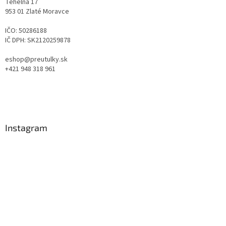
Tehelná 17
953 01 Zlaté Moravce
IČO: 50286188
IČ DPH: SK2120259878
eshop@preutulky.sk
+421 948 318 961
Instagram