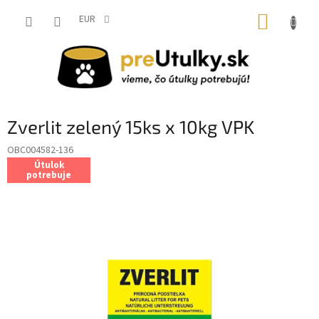
Prejsť
NÁKUP
na
EUR
obsah
KOŠÍK
Zverlit zelený 15ks x 10kg VPK
OBC004582-136
Útulok
potrebuje