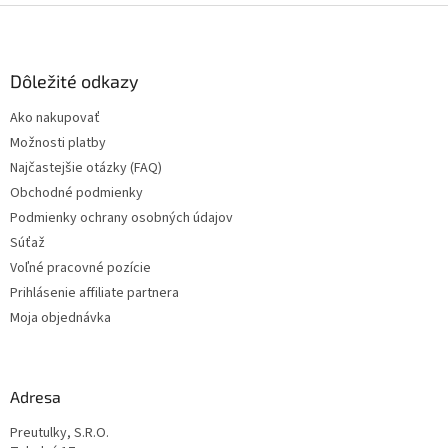
Z
á
p
ä
Dôležité odkazy
t
Ako nakupovať
i
Možnosti platby
e
Najčastejšie otázky (FAQ)
Obchodné podmienky
Podmienky ochrany osobných údajov
Súťaž
Voľné pracovné pozície
Prihlásenie affiliate partnera
Moja objednávka
Adresa
Preutulky, S.R.O.