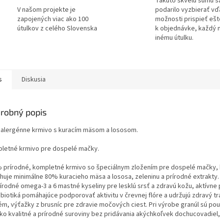
Takúto skvelú sumu s
V našom projekte je
podarilo vyzbierať v
zapojených viac ako 100
možnosti prispieť ešt
útulkov z celého Slovenska
k objednávke, každý 
inému útulku.
s
Diskusia
robný popis
alergénne krmivo s kuracím mäsom a lososom.
letné krmivo pre dospelé mačky.
 prírodné, kompletné krmivo so špeciálnym zložením pre dospelé mačky, 
huje minimálne 80% kuracieho mäsa a lososa, zeleninu a prírodné extrakty.
rírodné omega-3 a 6 mastné kyseliny pre lesklú srsť a zdravú kožu, aktívne 
biotiká pomáhajúce podporovať aktivitu v črevnej flóre a udržujú zdravý tr
ém, výťažky z brusníc pre zdravie močových ciest. Pri výrobe granúl sú pou
ko kvalitné a prírodné suroviny bez pridávania akýchkoľvek dochucovadiel,