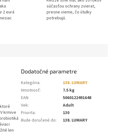
a nám
Keďže sme viac ako 10 rokov
ďaka
súčasťou ochrany zvierat,
e 2 eurá
presne vieme, čo útulky
mesiac
potrebujú.
Dodatočné parametre
Kategória
:
138. LUMARY
Hmotnosť
:
7.5 kg
EAN
:
5060122491648
Vek
:
Adult
ktoré
 V krmive
Priorita
:
130
probiotiká
Bude doručené do
:
138. LUMARY
áviaci
žité len