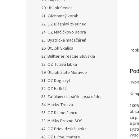
19. Tul/k/áčik
20. Útulok Senica
21. Záchranný koráb
22. OZ Bláznivý zverinec
24. OZ Mačičkovo Dobrá
25. Bystrická mačačáreň
26. Útulok Skalica
Popi
27. Bullterier rescue Slovakia
28. OZ Túlavá labka
Pod
29. Útulok Zlaté Moravce
31. OZ Dog azyl
Hypo
32. OZ Hafkáči
Komp
33. Zatúlaný chlpáčik - psia nádej
34. Mačky Trnava
100%
obsa
35. OZ Dajme šancu
sú p
38. Mačky Brezno SOS
a pre
42. OZ Prievidzská labka
syst
vyso
43. OZ U Psej matere