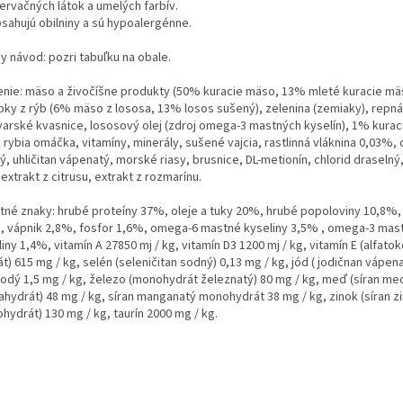
ervačných látok a umelých farbív.
sahujú obilniny a sú hypoalergénne.
y návod: pozri tabuľku na obale.
enie: mäso a živočíšne produkty (50% kuracie mäso, 13% mleté ​​kuracie mäs
bky z rýb (6% mäso z lososa, 13% losos sušený), zelenina (zemiaky), repná
varské kvasnice, lososový olej (zdroj omega-3 mastných kyselín), 1% kura
rybia omáčka, vitamíny, minerály, sušené vajcia, rastlinná vláknina 0,03%, 
, uhličitan vápenatý, morské riasy, brusnice, DL-metionín, chlorid draselný,
 extrakt z citrusu, extrakt z rozmarínu.
tné znaky: hrubé proteíny 37%, oleje a tuky 20%, hrubé popoloviny 10,8%, 
, vápnik 2,8%, fosfor 1,6%, omega-6 mastné kyseliny 3,5% , omega-3 mas
iny 1,4%, vitamín A 27850 mj / kg, vitamín D3 1200 mj / kg, vitamín E (alfato
t) 615 mg / kg, selén (seleničitan sodný) 0,13 mg / kg, jód ( jodičnan vápen
odý 1,5 mg / kg, železo (monohydrát železnatý) 80 mg / kg, meď (síran me
ahydrát) 48 mg / kg, síran manganatý monohydrát 38 mg / kg, zinok (síran z
hydrát) 130 mg / kg, taurín 2000 mg / kg.