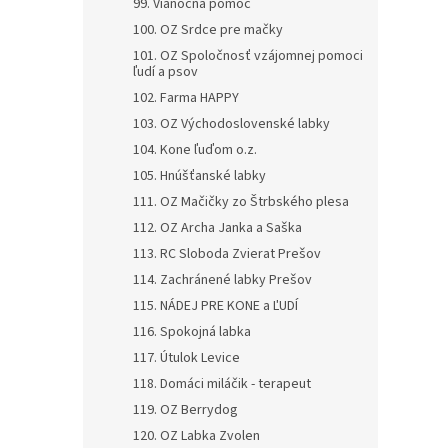
99. Vianočná pomoc
100. OZ Srdce pre mačky
101. OZ Spoločnosť vzájomnej pomoci
ľudí a psov
102. Farma HAPPY
103. OZ Východoslovenské labky
104. Kone ľuďom o.z.
105. Hnúšťanské labky
111. OZ Mačičky zo Štrbského plesa
112. OZ Archa Janka a Saška
113. RC Sloboda Zvierat Prešov
114. Zachránené labky Prešov
115. NÁDEJ PRE KONE a ĽUDÍ
116. Spokojná labka
117. Útulok Levice
118. Domáci miláčik - terapeut
119. OZ Berrydog
120. OZ Labka Zvolen