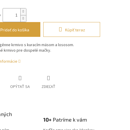
o
Pridať do košíka
Kúpiť teraz
génne krmivo s kuracím mäsom a lososom.
é krmivo pre dospelé mačky.
informácie
OPÝTAŤ SA
ZDIEĽAŤ
aných
10+
Patríme k vám