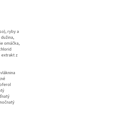
o), ryby a
 dužina,
cie omáčka,
chlorid
 extrakt z
vláknina
tné
koferol
atý
ďnatý
inočnatý