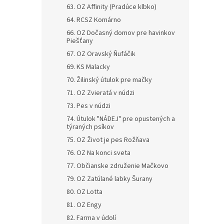
63. OZ Affinity (Pradúce klbko)
64. RCSZ Komárno
66. OZ Dočasný domov pre havinkov
Piešťany
67. OZ Oravský Ňufáčik
69. KS Malacky
70. Žilinský útulok pre mačky
71. OZ Zvieratá v núdzi
73. Pes v núdzi
74. Útulok "NÁDEJ" pre opustených a
týraných psíkov
75. OZ Život je pes Rožňava
76. OZ Na konci sveta
77. Občianske združenie Mačkovo
79. OZ Zatúlané labky Šurany
80. OZ Lotta
81. OZ Engy
82. Farma v údolí