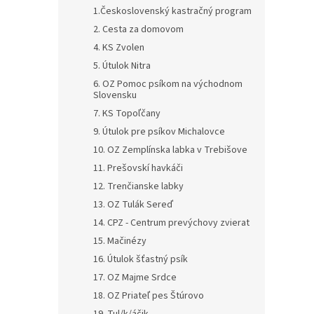
1.Československý kastračný program
2. Cesta za domovom
4. KS Zvolen
5. Útulok Nitra
6. OZ Pomoc psíkom na východnom
Slovensku
7. KS Topoľčany
9. Útulok pre psíkov Michalovce
10. OZ Zemplínska labka v Trebišove
11. Prešovskí havkáči
12. Trenčianske labky
13. OZ Tulák Sereď
14. CPZ - Centrum prevýchovy zvierat
15. Mačinézy
16. Útulok šťastný psík
17. OZ Majme Srdce
18. OZ Priateľ pes Štúrovo