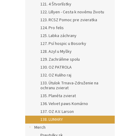
121. 4 Štvorlístky
122. Lillyen - Cesta k novému životu
123. RCSZ Pomoc pre zvieratka
124. Pro felis
125. Labka záchrany
127. Psí hospic u Bosorky
128. Azyl u Myšky
129. Zachráňme spolu
130. OZ PATROLA
132. OZ Kuliho raj
133. Útulok Trnava-Združenie na
ochranu zvierat
135. Planéta zvierat
136. Velvet paws Komárno
137. OZ A.V. Larson
138. LUMARY
Merch
Preutulky.sk