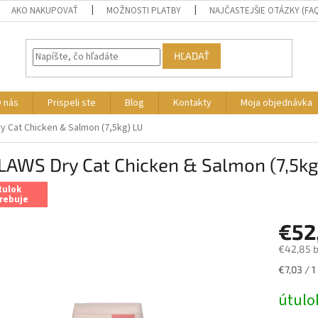
AKO NAKUPOVAŤ
MOŽNOSTI PLATBY
NAJČASTEJŠIE OTÁZKY (FA
HĽADAŤ
 nás
Prispeli ste
Blog
Kontakty
Moja objednávka
 Cat Chicken & Salmon (7,5kg) LU
LAWS Dry Cat Chicken & Salmon (7,5kg
tulok
rebuje
€52
€42,85 
Jednotk
€7,03 / 1
cena:
útulo