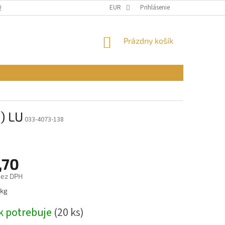
Q)
OBCHODNÉ PODMIENKY
EUR
PODMIENKY OCHRANY OSOBNÝCH ÚDAJ
Prihlásenie
NÁKUPNÝ
Prázdny košík
KOŠÍK
) LU
033-4073-138
,70
bez DPH
ová
 kg
k potrebuje
(20 ks)