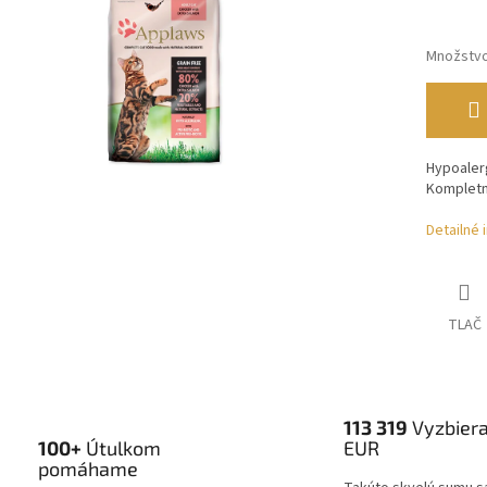
Množstv
Hypoaler
Kompletn
Detailné 
TLAČ
113 319
Vyzbier
100+
Útulkom
EUR
pomáhame