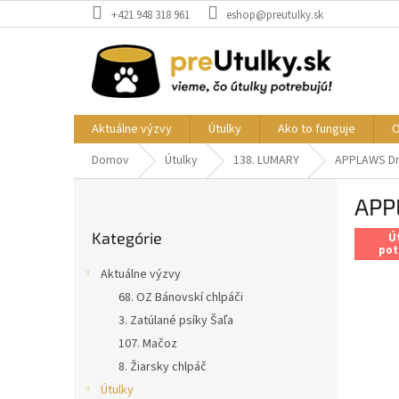
Prejsť
+421 948 318 961
eshop@preutulky.sk
na
obsah
Aktuálne výzvy
Útulky
Ako to funguje
O
Domov
Útulky
138. LUMARY
APPLAWS Dry
B
APP
o
Preskočiť
č
Kategórie
kategórie
Ú
n
pot
ý
Aktuálne výzvy
p
68. OZ Bánovskí chlpáči
a
3. Zatúlané psíky Šaľa
n
e
107. Mačoz
l
8. Žiarsky chlpáč
Útulky