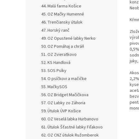
konz
44. Malá farma Košice
Neob
45. OZ Mačky Humenné
Kŕmn
46. Trenčiansky útulok
47. Horský ranč
Zlož
výro
49. OZ Opustené labky Nerko
pivo
50. OZ Pomáhaj a chráň
0,5% 
51. OZ Zvieratkovo
sodný
juky,
52. KS Handlová
53. SOS Psíky
Akos
54. O psíčkovi a mačičke
2,2%
kysel
55. MačkySOS
acetá
56. OZ Bridget Mačičkova
bezv
pent
57. OZ Labky zo Záhoria
mono
59. Útulok ÚVP Košice
60. OZ Veselá labka Hurbanovo
61. Útulok Šťastné labky Fiľakovo
62. OZ CNZ útulok Ružomberok