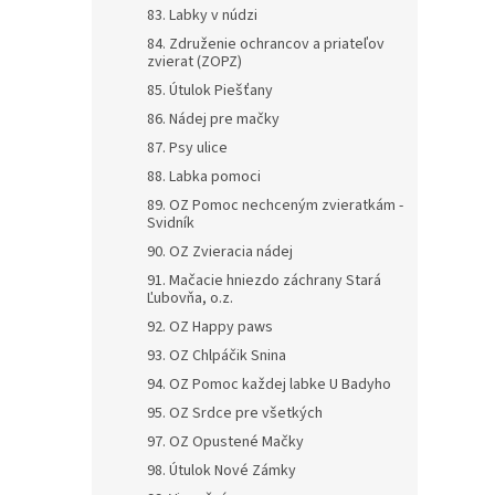
83. Labky v núdzi
84. Združenie ochrancov a priateľov
zvierat (ZOPZ)
85. Útulok Piešťany
86. Nádej pre mačky
87. Psy ulice
88. Labka pomoci
89. OZ Pomoc nechceným zvieratkám -
Svidník
90. OZ Zvieracia nádej
91. Mačacie hniezdo záchrany Stará
Ľubovňa, o.z.
92. OZ Happy paws
93. OZ Chlpáčik Snina
94. OZ Pomoc každej labke U Badyho
95. OZ Srdce pre všetkých
97. OZ Opustené Mačky
98. Útulok Nové Zámky