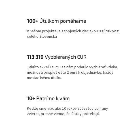
100+
Útulkom pomáhame
V našom projekte je zapojených viac ako 100 útulkov z
celého Slovenska
113 319
Vyzbieraných EUR
Takúto skvelú sumu sa nám podarilo vyzbierať vďaka
možnosti prispieť ešte 2 eurá k objednávke, každý
mesiac inému útulku.
10+
Patríme k vám
Keďže sme viac ako 10 rokov súčasťou ochrany
zvierat, presne vieme, čo útulky potrebujú.