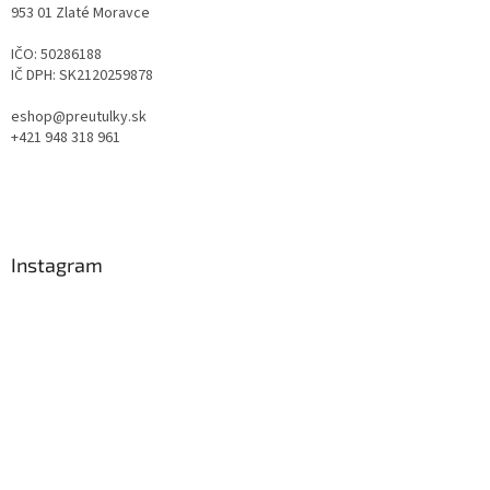
953 01 Zlaté Moravce
IČO: 50286188
IČ DPH: SK2120259878
eshop@preutulky.sk
+421 948 318 961
Instagram