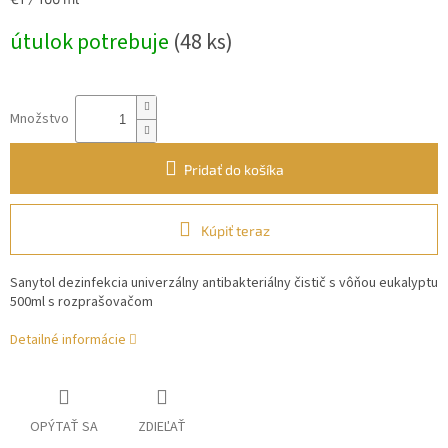
cena:
útulok potrebuje
(48 ks)
Množstvo
Pridať do košíka
Kúpiť teraz
Sanytol dezinfekcia univerzálny antibakteriálny čistič s vôňou eukalyptu
500ml s rozprašovačom
Detailné informácie
OPÝTAŤ SA
ZDIEĽAŤ