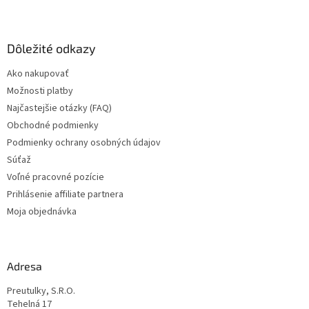
Z
á
p
ä
Dôležité odkazy
t
Ako nakupovať
i
Možnosti platby
e
Najčastejšie otázky (FAQ)
Obchodné podmienky
Podmienky ochrany osobných údajov
Súťaž
Voľné pracovné pozície
Prihlásenie affiliate partnera
Moja objednávka
Adresa
Preutulky, S.R.O.
Tehelná 17