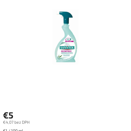
€5
€4,07 bez DPH
Jednotková
€1 / 100 ml