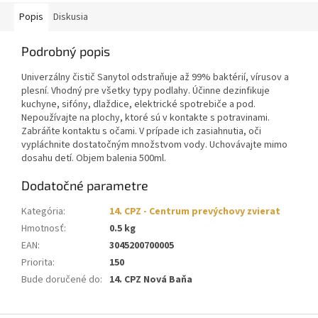
Popis
Diskusia
Podrobný popis
Univerzálny čistič Sanytol odstraňuje až 99% baktérií, vírusov a
plesní. Vhodný pre všetky typy podlahy. Účinne dezinfikuje
kuchyne, sifóny, dlaždice, elektrické spotrebiče a pod.
Nepoužívajte na plochy, ktoré sú v kontakte s potravinami.
Zabráňte kontaktu s očami. V prípade ich zasiahnutia, oči
vypláchnite dostatočným množstvom vody. Uchovávajte mimo
dosahu detí. Objem balenia 500ml.
Dodatočné parametre
Kategória
:
14. CPZ - Centrum prevýchovy zvierat
Hmotnosť
:
0.5 kg
EAN
:
3045200700005
Priorita
:
150
Bude doručené do
:
14. CPZ Nová Baňa