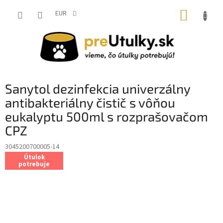
Prejsť
NÁKUP
na
EUR
obsah
KOŠÍK
Sanytol dezinfekcia univerzálny
antibakteriálny čistič s vôňou
eukalyptu 500ml s rozprašovačom
CPZ
3045200700005-14
Útulok
potrebuje