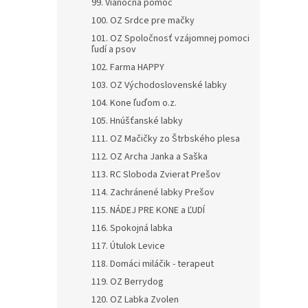
99. Vianočná pomoc
100. OZ Srdce pre mačky
101. OZ Spoločnosť vzájomnej pomoci
ľudí a psov
102. Farma HAPPY
103. OZ Východoslovenské labky
104. Kone ľuďom o.z.
105. Hnúšťanské labky
111. OZ Mačičky zo Štrbského plesa
112. OZ Archa Janka a Saška
113. RC Sloboda Zvierat Prešov
114. Zachránené labky Prešov
115. NÁDEJ PRE KONE a ĽUDÍ
116. Spokojná labka
117. Útulok Levice
118. Domáci miláčik - terapeut
119. OZ Berrydog
120. OZ Labka Zvolen