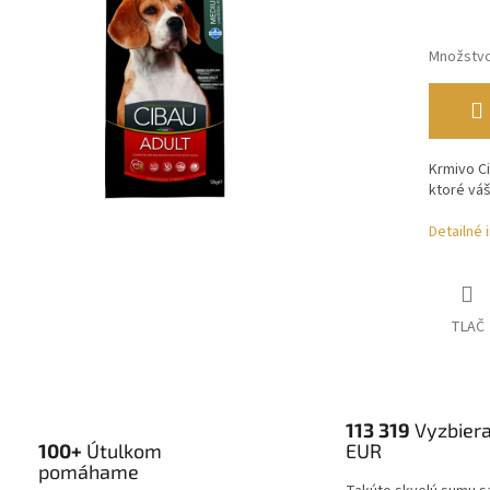
Množstv
Krmivo Ci
ktoré vá
Detailné 
TLAČ
113 319
Vyzbier
100+
Útulkom
EUR
pomáhame