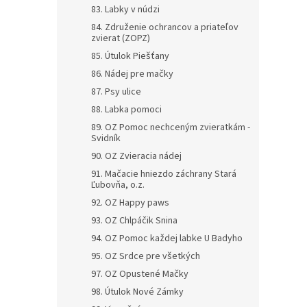
83. Labky v núdzi
84. Združenie ochrancov a priateľov
zvierat (ZOPZ)
85. Útulok Piešťany
86. Nádej pre mačky
87. Psy ulice
88. Labka pomoci
89. OZ Pomoc nechceným zvieratkám -
Svidník
90. OZ Zvieracia nádej
91. Mačacie hniezdo záchrany Stará
Ľubovňa, o.z.
92. OZ Happy paws
93. OZ Chlpáčik Snina
94. OZ Pomoc každej labke U Badyho
95. OZ Srdce pre všetkých
97. OZ Opustené Mačky
98. Útulok Nové Zámky