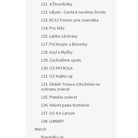
121. 4 Štvorlístky
122. Lillyen - Cesta k novému životu
123. RCSZ Pomoc pre zvieratka
124. Pro felis
125. Labka záchrany
127. Psí hospic u Bosorky
128. Azyl u Myšky
129. Zachráňme spolu
130. OZ PATROLA
132. OZ Kuliho raj
133. Útulok Trnava-Združenie na
ochranu zvierat
135. Planéta zvierat
136. Velvet paws Komárno
137. OZ A.V. Larson
138. LUMARY
Merch
Preutulky.sk