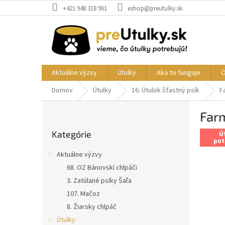
Prejsť
+421 948 318 961
eshop@preutulky.sk
na
obsah
Aktuálne výzvy
Útulky
Ako to funguje
O
Domov
Útulky
16. Útulok šťastný psík
F
B
Far
o
Preskočiť
č
Kategórie
kategórie
Ú
n
pot
ý
Aktuálne výzvy
p
68. OZ Bánovskí chlpáči
a
3. Zatúlané psíky Šaľa
n
e
107. Mačoz
l
8. Žiarsky chlpáč
Útulky