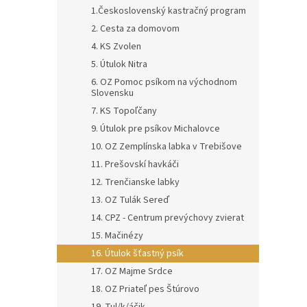
1.Československý kastračný program
2. Cesta za domovom
4. KS Zvolen
5. Útulok Nitra
6. OZ Pomoc psíkom na východnom
Slovensku
7. KS Topoľčany
9. Útulok pre psíkov Michalovce
10. OZ Zemplínska labka v Trebišove
11. Prešovskí havkáči
12. Trenčianske labky
13. OZ Tulák Sereď
14. CPZ - Centrum prevýchovy zvierat
15. Mačinézy
16. Útulok šťastný psík
17. OZ Majme Srdce
18. OZ Priateľ pes Štúrovo