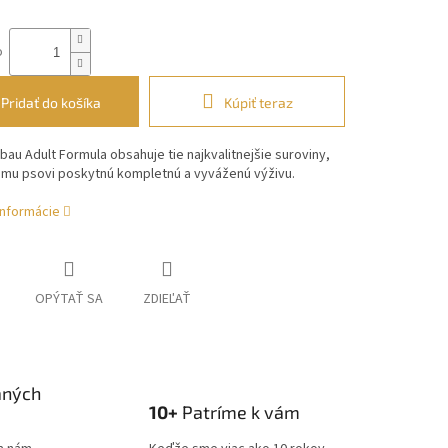
o
Pridať do košíka
Kúpiť teraz
bau Adult Formula obsahuje tie
najkvalitnejšie suroviny,
šmu psovi poskytnú kompletnú
a vyváženú výživu.
informácie
OPÝTAŤ SA
ZDIEĽAŤ
aných
10+
Patríme k vám