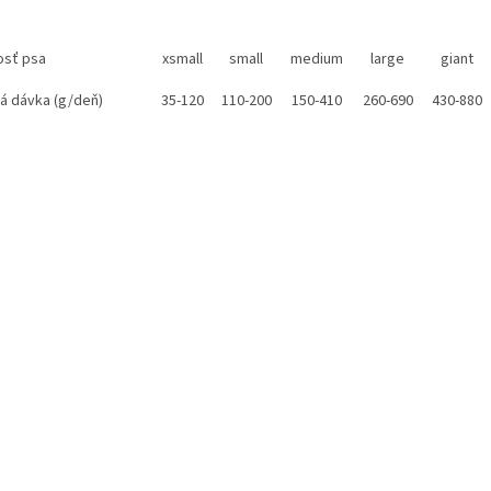
osť psa
xsmall
small
medium
large
giant
á dávka (g/deň)
35-120
110-200
150-410
260-690
430-880