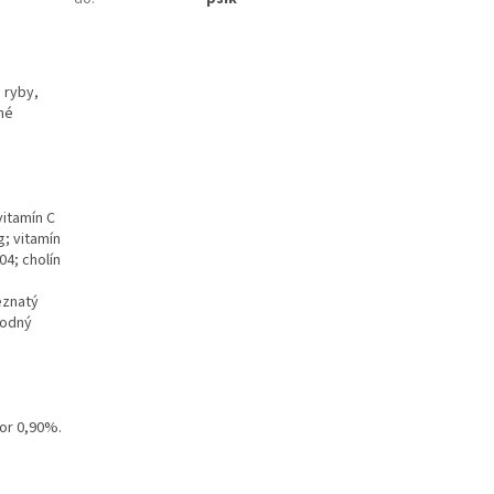
 ryby,
né
vitamín C
g; vitamín
04; cholín
n
eznatý
sodný
or 0,90%.