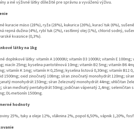
míny a iné výživné látky dôležité pre správnu a vyváženú
výživu.
enie
né kuracie mäso (28%), ryža (28%), kukurica (26%), kurací tuk (6%),
sušené
á repná dužina (4%), rybí tuk (2%), rastlinný olej (1%),
chlorid sodný, suše
varské kvasnice (0,3%).
nkové látky na 1kg
né doplnkové látky: vitamín A 10000IU; vitamín D3 1000IU; vitamín
E 100mg; 
g; niacín 25mg; kyselina pantoténová 10mg;
vitamín B2 5mg; vitamín B6 4m
mg; vitamín K 1mg; vitamín
H 0,25mg; kyselina listová 0,30mg; vitamín B12 0,
rid
1500mg; oxid zinočnatý 108mg; síran zinočnatý monohydrát 120mg;
síra
anatý monohydrát 150mg; síran železnatý monohydrát 44mg;
uhličitan žel
; síran meďnatý pentahydrát 50mg; jodičnan
vápenatý 2,4mg; seleničitan 
mg; DL-metionín 1500mg.
emerné hodnoty
koviny 25%, tuky a oleje 12%, vláknina 2%, popol 6,50%, vápnik
1,20%, fosf
kovanie