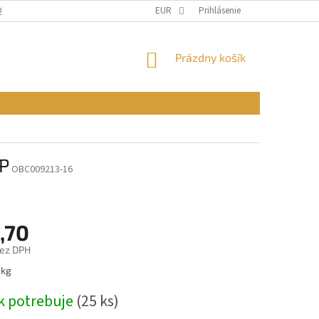
Q)
OBCHODNÉ PODMIENKY
EUR
PODMIENKY OCHRANY OSOBNÝCH ÚDAJ
Prihlásenie
NÁKUPNÝ
Prázdny košík
KOŠÍK
ŠP
OBC009213-16
,70
bez DPH
ová
 kg
k potrebuje
(25 ks)