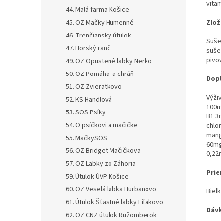
vita
44. Malá farma Košice
45. OZ Mačky Humenné
Zlož
46. Trenčiansky útulok
Suše
47. Horský ranč
sušen
pivo
49. OZ Opustené labky Nerko
50. OZ Pomáhaj a chráň
Dopl
51. OZ Zvieratkovo
Výživ
52. KS Handlová
100m
53. SOS Psíky
B1 3
54. O psíčkovi a mačičke
chlo
mang
55. MačkySOS
60mg
56. OZ Bridget Mačičkova
0,22
57. OZ Labky zo Záhoria
Pri
59. Útulok ÚVP Košice
60. OZ Veselá labka Hurbanovo
Biel
61. Útulok Šťastné labky Fiľakovo
Dáv
62. OZ CNZ útulok Ružomberok