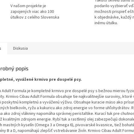
Takúto skvelú sumu s
V našom projekte je
podarilo vyzbierať v
zapojených viac ako 100
možnosti prispieť ešt
útulkov z celého Slovenska
k objednávke, každý 
inému útulku.
s
Diskusia
robný popis
letné, vyvážené krmivo pre dospelé psy.
u Adult Formula je kompletné krmivo pre dospelé psy s bežnou
mierou fyzi
ity. Krmivo Cibau Adult Formula obsahuje tie
najkvalitnejšie suroviny, ktor
i poskytnú kompletnú
a vyváženú výživu. Obsahuje kuracie mäso ako prísu
itných
bielkovín, ryžu a kukuricu ako zdroj energie vo forme uhľohydrátov.
R
na ako zdroj vlákniny napomáha správnej peristaltike. Kurací
tuk pre chutno
ež kvalitným zdrojom energie. Rybí tuk
a rastlinný olej zabezpečujú dokona
h mastných kyselín
(Omega 3 a Omega 6), pivovarské kvasnice, tiež bohat
míny B
a D, napomáhajú zlepšiť vstrebávanie živín. Krmivo Cibau Adult Formu