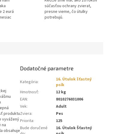
a nám
Keďže sme viac ako 10 rokov
ďaka
súčasťou ochrany zvierat,
e 2 eurá
presne vieme, čo útulky
mesiac
potrebujú.
Dodatočné parametre
16. Útulok šťastný
Kategória
:
psík
ckej
Hmotnosť
:
12 kg
é vášmu
EAN
:
8010276031006
n
Vek
:
Adult
epná
sť produktu
Zviera
:
Pes
le vyvážený
Priorita
:
125
é na
Bude doručené
16. Útulok Šťastný
la
obsahuje
do
:
psík