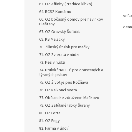
63. OZ Affinity (Pradúce klbko)
64. RCSZ Komárno
veľk
66. OZ Dočasný domov pre havinkov
Piešťany
denn
67. OZ Oravský Ňufáčik
69. KS Malacky
70. Žilinský útulok pre mačky
71. OZ Zvieratá v núdzi
73. Pes v núdzi
74. Útulok "NÁDEJ" pre opustených a
týraných psíkov
75. OZ Život je pes Rožňava
76. OZ Na konci sveta
77. Občianske združenie Mačkovo
79. OZ Zatúlané labky Šurany
80. OZ Lotta
81. OZ Engy
82. Farma v údolí