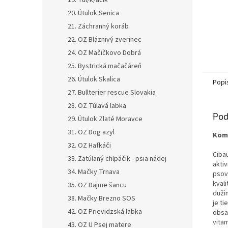
19. Tul/k/áčik
20. Útulok Senica
21. Záchranný koráb
22. OZ Bláznivý zverinec
24. OZ Mačičkovo Dobrá
25. Bystrická mačačáreň
26. Útulok Skalica
Popi
27. Bullterier rescue Slovakia
28. OZ Túlavá labka
Pod
29. Útulok Zlaté Moravce
31. OZ Dog azyl
Komp
32. OZ Hafkáči
Ciba
33. Zatúlaný chlpáčik - psia nádej
aktiv
34. Mačky Trnava
psov
kval
35. OZ Dajme šancu
duži
38. Mačky Brezno SOS
je ti
42. OZ Prievidzská labka
obsa
vita
43. OZ U Psej matere