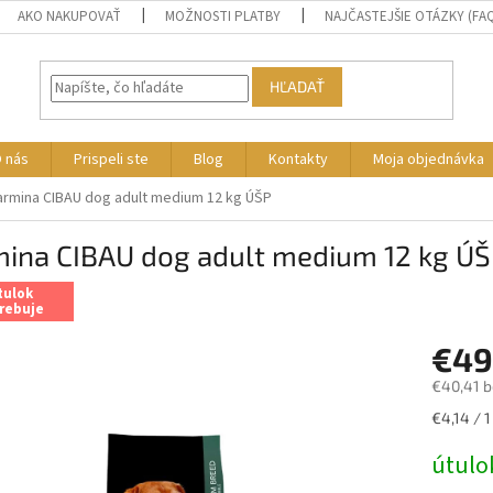
AKO NAKUPOVAŤ
MOŽNOSTI PLATBY
NAJČASTEJŠIE OTÁZKY (FA
HĽADAŤ
 nás
Prispeli ste
Blog
Kontakty
Moja objednávka
armina CIBAU dog adult medium 12 kg ÚŠP
mina CIBAU dog adult medium 12 kg Ú
tulok
rebuje
€49
€40,41 
Jednotk
€4,14 / 1
cena:
útulo