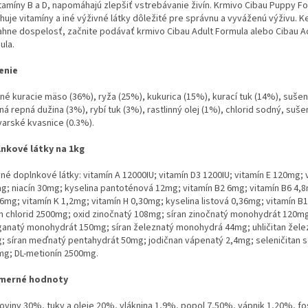
itamíny B a D, napomáhajú zlepšiť vstrebávanie živín. Krmivo
Cibau Puppy F
uje vitamíny a iné výživné látky dôležité pre
správnu a vyváženú výživu. K
ahne dospelosť, začnite
podávať krmivo Cibau Adult Formula alebo Cibau A
ula.
enie
né kuracie mäso (36%), ryža (25%), kukurica (15%), kurací tuk
(14%), sušen
á repná dužina (3%), rybí tuk (3%), rastlinný
olej (1%), chlorid sodný, suše
varské kvasnice (0.3%).
nkové látky na 1kg
né doplnkové látky: vitamín A 12000IU; vitamín D3 1200IU; vitamín
E 120mg; 
g; niacín 30mg; kyselina pantoténová 12mg;
vitamín B2 6mg; vitamín B6 4,8
,6mg; vitamín K 1,2mg;
vitamín H 0,30mg; kyselina listová 0,36mg; vitamín B1
ín
chlorid 2500mg; oxid zinočnatý 108mg; síran zinočnatý monohydrát
120mg
anatý monohydrát 150mg; síran železnatý monohydrá
44mg; uhličitan žele
; síran meďnatý pentahydrát 50mg;
jodičnan vápenatý 2,4mg; seleničitan 
mg; DL-metionín
2500mg.
emerné hodnoty
koviny 30%, tuky a oleje 20%, vláknina 1,9%, popol 7,50%, vápnik
1,20%, fo