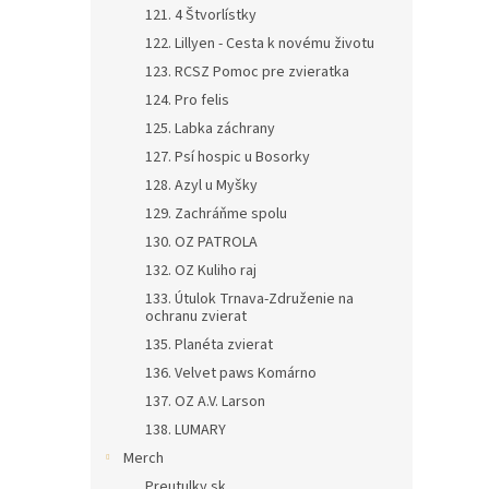
121. 4 Štvorlístky
122. Lillyen - Cesta k novému životu
123. RCSZ Pomoc pre zvieratka
124. Pro felis
125. Labka záchrany
127. Psí hospic u Bosorky
128. Azyl u Myšky
129. Zachráňme spolu
130. OZ PATROLA
132. OZ Kuliho raj
133. Útulok Trnava-Združenie na
ochranu zvierat
135. Planéta zvierat
136. Velvet paws Komárno
137. OZ A.V. Larson
138. LUMARY
Merch
Preutulky.sk