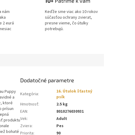
10+
Patríme k vám
a nám
Keďže sme viac ako 10 rokov
ďaka
súčasťou ochrany zvierat,
e 2 eurá
presne vieme, čo útulky
mesiac
potrebujú.
Dodatočné parametre
16. Útulok šťastný
bau Puppy
Kategória
:
psík
ravidné a
, ktoré
Hmotnosť
:
2.5 kg
ko
prísun
EAN
:
8010276030931
Repná
Vek
:
Adult
osť produktu
onale
Zviera
:
Pes
tiež
bohaté
Priorita
:
90