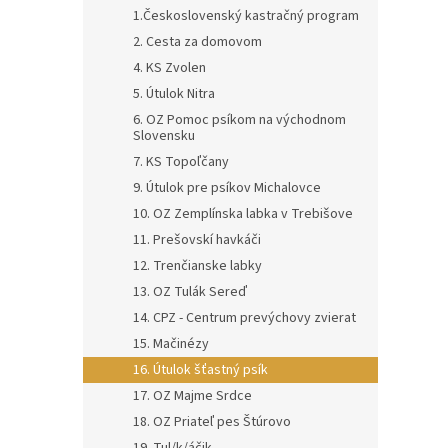
1.Československý kastračný program
2. Cesta za domovom
4. KS Zvolen
5. Útulok Nitra
6. OZ Pomoc psíkom na východnom
Slovensku
7. KS Topoľčany
9. Útulok pre psíkov Michalovce
10. OZ Zemplínska labka v Trebišove
11. Prešovskí havkáči
12. Trenčianske labky
13. OZ Tulák Sereď
14. CPZ - Centrum prevýchovy zvierat
15. Mačinézy
16. Útulok šťastný psík
17. OZ Majme Srdce
18. OZ Priateľ pes Štúrovo