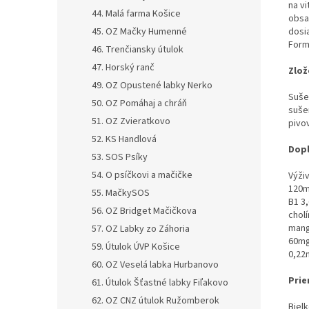
na v
44. Malá farma Košice
obsah
45. OZ Mačky Humenné
dosi
Form
46. Trenčiansky útulok
47. Horský ranč
Zlož
49. OZ Opustené labky Nerko
Suše
50. OZ Pomáhaj a chráň
sušen
51. OZ Zvieratkovo
pivo
52. KS Handlová
Dopl
53. SOS Psíky
54. O psíčkovi a mačičke
Výživ
120m
55. MačkySOS
B1 3
56. OZ Bridget Mačičkova
chol
mang
57. OZ Labky zo Záhoria
60mg
59. Útulok ÚVP Košice
0,22
60. OZ Veselá labka Hurbanovo
Pri
61. Útulok Šťastné labky Fiľakovo
62. OZ CNZ útulok Ružomberok
Biel