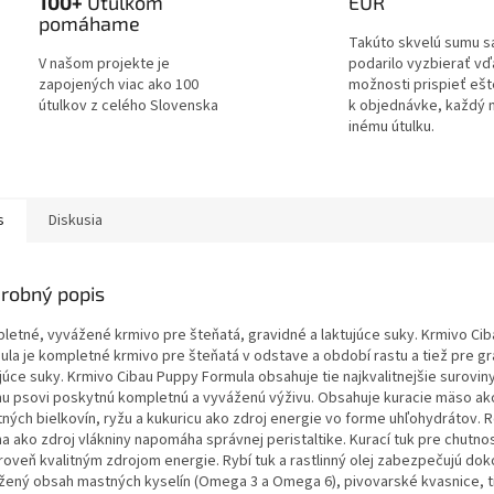
100+
Útulkom
EUR
pomáhame
Takúto skvelú sumu s
V našom projekte je
podarilo vyzbierať v
zapojených viac ako 100
možnosti prispieť ešt
útulkov z celého Slovenska
k objednávke, každý 
inému útulku.
s
Diskusia
robný popis
letné, vyvážené krmivo pre šteňatá, gravidné a laktujúce suky.
Krmivo Ci
ula je kompletné krmivo pre šteňatá v odstave
a období rastu a tiež pre g
ujúce suky. Krmivo Cibau
Puppy Formula obsahuje tie najkvalitnejšie suroviny
u psovi
poskytnú kompletnú a vyváženú výživu. Obsahuje kuracie mäso a
tných bielkovín, ryžu a kukuricu ako zdroj energie vo forme
uhľohydrátov. 
na ako zdroj vlákniny napomáha správnej
peristaltike. Kurací tuk pre chutn
ároveň kvalitným
zdrojom energie. Rybí tuk a rastlinný olej zabezpečujú dok
žený
obsah mastných kyselín (Omega 3 a Omega 6), pivovarské kvasnice, 