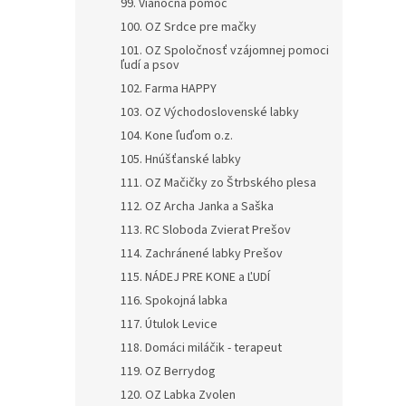
99. Vianočná pomoc
100. OZ Srdce pre mačky
101. OZ Spoločnosť vzájomnej pomoci
ľudí a psov
102. Farma HAPPY
103. OZ Východoslovenské labky
104. Kone ľuďom o.z.
105. Hnúšťanské labky
111. OZ Mačičky zo Štrbského plesa
112. OZ Archa Janka a Saška
113. RC Sloboda Zvierat Prešov
114. Zachránené labky Prešov
115. NÁDEJ PRE KONE a ĽUDÍ
116. Spokojná labka
117. Útulok Levice
118. Domáci miláčik - terapeut
119. OZ Berrydog
120. OZ Labka Zvolen