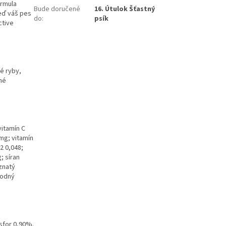
ormula
Bude doručené
16. Útulok Šťastný
eď váš pes
do
:
psík
ctive
é ryby,
né
vitamín C
mg; vitamín
2 0,048;
; síran
znatý
sodný
sfor 0,90%.