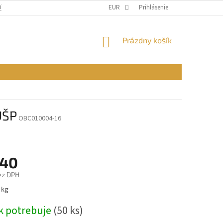
Q)
OBCHODNÉ PODMIENKY
EUR
PODMIENKY OCHRANY OSOBNÝCH ÚDAJ
Prihlásenie
NÁKUPNÝ
Prázdny košík
KOŠÍK
ÚŠP
OBC010004-16
,40
ez DPH
ová
 kg
k potrebuje
(50 ks)