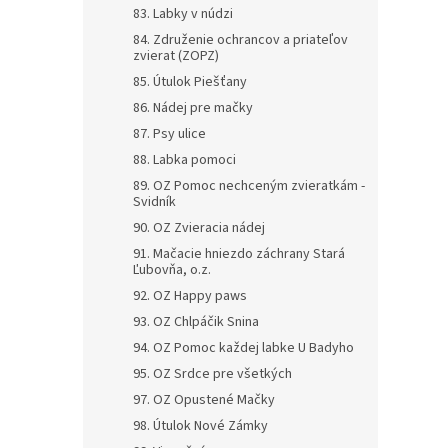
83. Labky v núdzi
84. Združenie ochrancov a priateľov
zvierat (ZOPZ)
85. Útulok Piešťany
86. Nádej pre mačky
87. Psy ulice
88. Labka pomoci
89. OZ Pomoc nechceným zvieratkám -
Svidník
90. OZ Zvieracia nádej
91. Mačacie hniezdo záchrany Stará
Ľubovňa, o.z.
92. OZ Happy paws
93. OZ Chlpáčik Snina
94. OZ Pomoc každej labke U Badyho
95. OZ Srdce pre všetkých
97. OZ Opustené Mačky
98. Útulok Nové Zámky