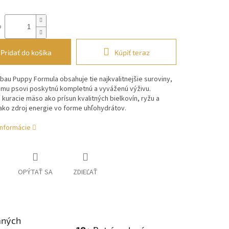
o
Pridať do košíka
Kúpiť teraz
ibau
Puppy Formula obsahuje tie najkvalitnejšie suroviny,
šmu psovi
poskytnú kompletnú a vyváženú výživu.
 kuracie mäso ako
prísun kvalitných bielkovín, ryžu a
 ako zdroj energie vo forme
uhľohydrátov.
informácie
OPÝTAŤ SA
ZDIEĽAŤ
aných