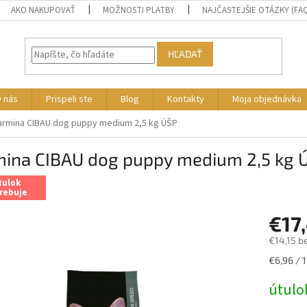
AKO NAKUPOVAŤ
MOŽNOSTI PLATBY
NAJČASTEJŠIE OTÁZKY (FA
HĽADAŤ
 nás
Prispeli ste
Blog
Kontakty
Moja objednávka
armina CIBAU dog puppy medium 2,5 kg ÚŠP
mina CIBAU dog puppy medium 2,5 kg 
tulok
rebuje
€17
€14,15 b
Jednotk
€6,96 / 1
cena:
útulo