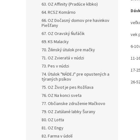
63. OZ Affinity (Pradúce klbko)
Dáv
64. RCSZ Komárno
66. OZ Dočasný domov pre havinkov
veľk
Piešťany
67. OZ Oravský Ňufáčik
vek 
69. KS Malacky
6-10
70. Žilinský útulok pre mačky
71. OZ Zvieratá v núdzi
11-1
73. Pes v núdzi
17-2
74. Útulok "NÁDEJ" pre opustených a
týraných psíkov
26-5
75. OZ Život je pes Rožňava
76. OZ Na konci sveta
77. Občianske združenie Mačkovo
79. OZ Zatúlané labky Šurany
80. OZ Lotta
81. OZ Engy
82. Farma v údolí