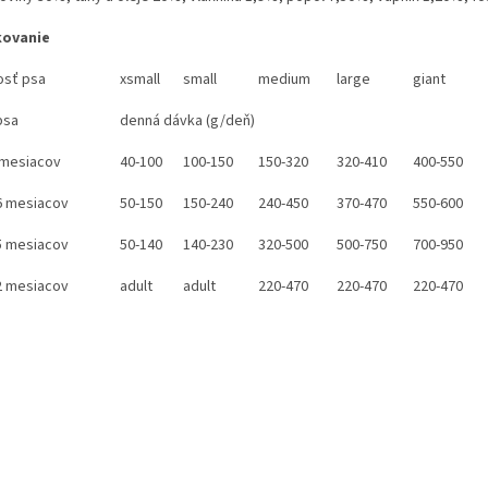
kovanie
osť psa
xsmall
small
medium
large
giant
psa
denná dávka (g/deň)
 mesiacov
40-100
100-150
150-320
320-410
400-550
6 mesiacov
50-150
150-240
240-450
370-470
550-600
5 mesiacov
50-140
140-230
320-500
500-750
700-950
2 mesiacov
adult
adult
220-470
220-470
220-470