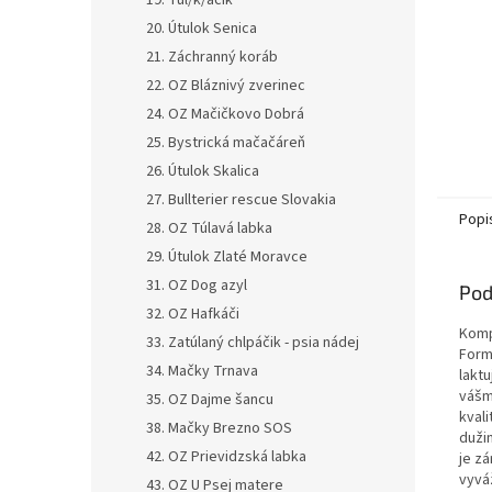
19. Tul/k/áčik
20. Útulok Senica
21. Záchranný koráb
22. OZ Bláznivý zverinec
24. OZ Mačičkovo Dobrá
25. Bystrická mačačáreň
26. Útulok Skalica
27. Bullterier rescue Slovakia
Popi
28. OZ Túlavá labka
29. Útulok Zlaté Moravce
31. OZ Dog azyl
Pod
32. OZ Hafkáči
Komp
33. Zatúlaný chlpáčik - psia nádej
Form
34. Mačky Trnava
lakt
vášm
35. OZ Dajme šancu
kvali
38. Mačky Brezno SOS
duži
42. OZ Prievidzská labka
je z
vyvá
43. OZ U Psej matere