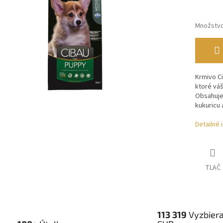
Množstv
Krmivo C
ktoré vá
Obsahuje
kukuricu
Detailné 
TLAČ
113 319
Vyzbier