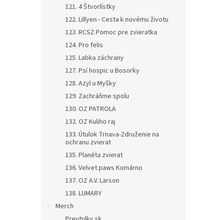
121. 4 Štvorlístky
122. Lillyen - Cesta k novému životu
123. RCSZ Pomoc pre zvieratka
124. Pro felis
125. Labka záchrany
127. Psí hospic u Bosorky
128. Azyl u Myšky
129. Zachráňme spolu
130. OZ PATROLA
132. OZ Kuliho raj
133. Útulok Trnava-Združenie na
ochranu zvierat
135. Planéta zvierat
136. Velvet paws Komárno
137. OZ A.V. Larson
138. LUMARY
Merch
Preutulky.sk