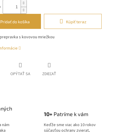
o
Pridať do košíka
Kúpiť teraz
 prepravka s kovovou mriežkou
informácie
OPÝTAŤ SA
ZDIEĽAŤ
aných
10+
Patríme k vám
a nám
Keďže sme viac ako 10 rokov
ďaka
súčasťou ochrany zvierat,