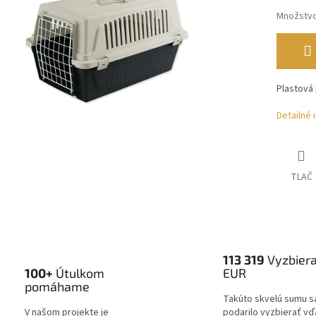
Množstv
Plastová
Detailné 
TLAČ
113 319
Vyzbier
100+
Útulkom
EUR
pomáhame
Takúto skvelú sumu s
V našom projekte je
podarilo vyzbierať v