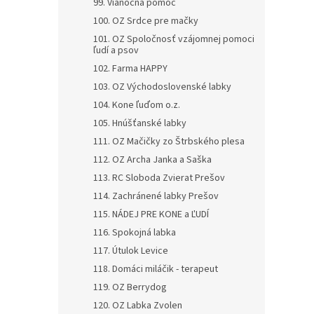
99. Vianočná pomoc
100. OZ Srdce pre mačky
101. OZ Spoločnosť vzájomnej pomoci
ľudí a psov
102. Farma HAPPY
103. OZ Východoslovenské labky
104. Kone ľuďom o.z.
105. Hnúšťanské labky
111. OZ Mačičky zo Štrbského plesa
112. OZ Archa Janka a Saška
113. RC Sloboda Zvierat Prešov
114. Zachránené labky Prešov
115. NÁDEJ PRE KONE a ĽUDÍ
116. Spokojná labka
117. Útulok Levice
118. Domáci miláčik - terapeut
119. OZ Berrydog
120. OZ Labka Zvolen