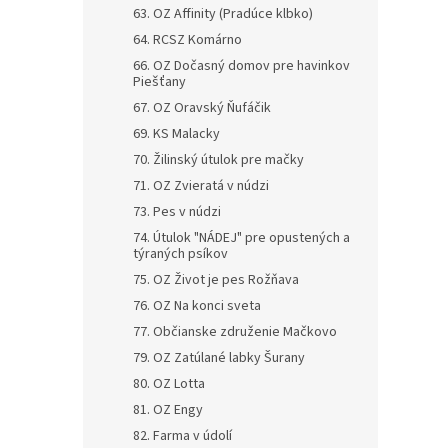
63. OZ Affinity (Pradúce klbko)
64. RCSZ Komárno
66. OZ Dočasný domov pre havinkov
Piešťany
67. OZ Oravský Ňufáčik
69. KS Malacky
70. Žilinský útulok pre mačky
71. OZ Zvieratá v núdzi
73. Pes v núdzi
74. Útulok "NÁDEJ" pre opustených a
týraných psíkov
75. OZ Život je pes Rožňava
76. OZ Na konci sveta
77. Občianske združenie Mačkovo
79. OZ Zatúlané labky Šurany
80. OZ Lotta
81. OZ Engy
82. Farma v údolí