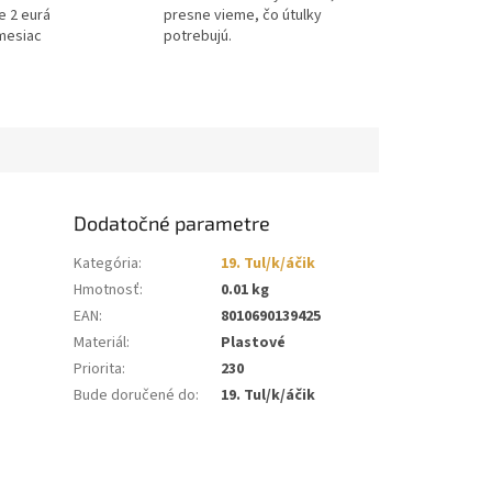
e 2 eurá
presne vieme, čo útulky
mesiac
potrebujú.
Dodatočné parametre
Kategória
:
19. Tul/k/áčik
Hmotnosť
:
0.01 kg
EAN
:
8010690139425
Materiál
:
Plastové
Priorita
:
230
Bude doručené do
:
19. Tul/k/áčik