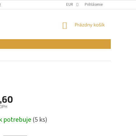
Q)
OBCHODNÉ PODMIENKY
EUR
PODMIENKY OCHRANY OSOBNÝCH ÚDAJ
Prihlásenie
NÁKUPNÝ
Prázdny košík
KOŠÍK
,60
 DPH
ová
k potrebuje
(5 ks)