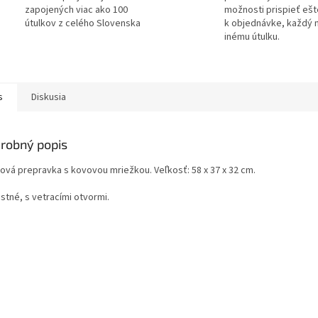
zapojených viac ako 100
možnosti prispieť ešt
útulkov z celého Slovenska
k objednávke, každý 
inému útulku.
s
Diskusia
robný popis
tová prepravka s kovovou mriežkou. Veľkosť: 58 x 37 x 32 cm.
stné, s vetracími otvormi.