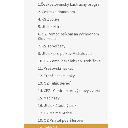
1.Československý kastračný program
2. Cesta za domovom
4. KS Zvolen
5. Útulok Nitra
6. OZ Pomoc psíkom na východnom
Slovensku
7. KS Topoľčany
9. Útulok pre psíkov Michalovce
10. OZ Zemplínska labka v Trebišove
11. Prešovskí havkáči
12. Trenčianske labky
13. OZ Tulák Sereď
14. CPZ - Centrum prevýchovy zvierat
15. Mačinézy
16. Útulok šťastný psík
17. OZ Majme Srdce
18. OZ Priateľ pes Štúrovo