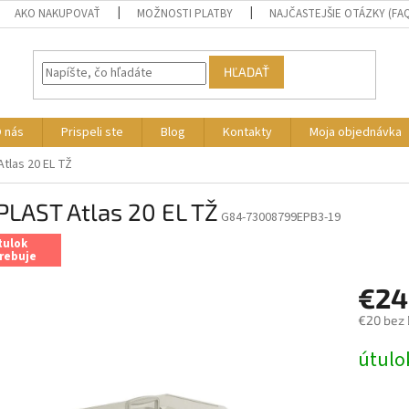
AKO NAKUPOVAŤ
MOŽNOSTI PLATBY
NAJČASTEJŠIE OTÁZKY (FA
HĽADAŤ
 nás
Prispeli ste
Blog
Kontakty
Moja objednávka
tlas 20 EL TŽ
PLAST Atlas 20 EL TŽ
G84-73008799EPB3-19
tulok
rebuje
€24
€20 bez
Jednotk
útulo
cena: