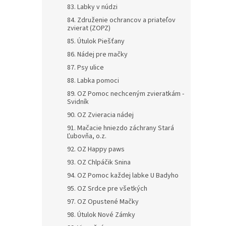
83. Labky v núdzi
84. Združenie ochrancov a priateľov
zvierat (ZOPZ)
85. Útulok Piešťany
86. Nádej pre mačky
87. Psy ulice
88. Labka pomoci
89. OZ Pomoc nechceným zvieratkám -
Svidník
90. OZ Zvieracia nádej
91. Mačacie hniezdo záchrany Stará
Ľubovňa, o.z.
92. OZ Happy paws
93. OZ Chlpáčik Snina
94. OZ Pomoc každej labke U Badyho
95. OZ Srdce pre všetkých
97. OZ Opustené Mačky
98. Útulok Nové Zámky