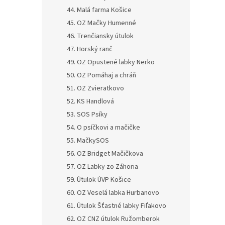
44. Malá farma Košice
45. OZ Mačky Humenné
46. Trenčiansky útulok
47. Horský ranč
49. OZ Opustené labky Nerko
50. OZ Pomáhaj a chráň
51. OZ Zvieratkovo
52. KS Handlová
53. SOS Psíky
54. O psíčkovi a mačičke
55. MačkySOS
56. OZ Bridget Mačičkova
57. OZ Labky zo Záhoria
59. Útulok ÚVP Košice
60. OZ Veselá labka Hurbanovo
61. Útulok Šťastné labky Fiľakovo
62. OZ CNZ útulok Ružomberok