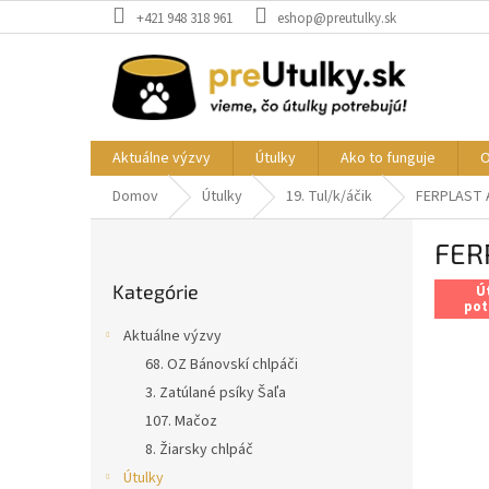
Prejsť
+421 948 318 961
eshop@preutulky.sk
na
obsah
Aktuálne výzvy
Útulky
Ako to funguje
O
Domov
Útulky
19. Tul/k/áčik
FERPLAST A
B
FER
o
Preskočiť
č
Kategórie
kategórie
Ú
n
pot
ý
Aktuálne výzvy
p
68. OZ Bánovskí chlpáči
a
3. Zatúlané psíky Šaľa
n
e
107. Mačoz
l
8. Žiarsky chlpáč
Útulky