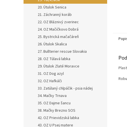
19. Tul/k/áčik
20. Útulok Senica
21. Záchranný koráb
22. OZ Bláznivý zverinec
24. OZ Mačičkovo Dobrá
25. Bystrická mačačáreň
Popi
26. Útulok Skalica
27. Bullterier rescue Slovakia
Pod
28. OZ Túlavá labka
29. Útulok Zlaté Moravce
Plas
31. OZ Dog azyl
Robu
32. OZ Hafkáči
33. Zatúlaný chlpáčik - psia nádej
34. Mačky Trnava
35. OZ Dajme šancu
38. Mačky Brezno SOS
42. OZ Prievidzská labka
43. OZ U Psej matere