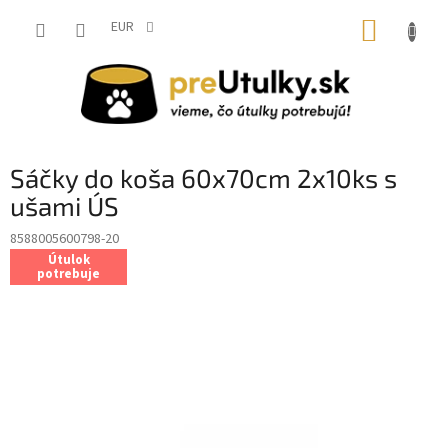
Prejsť
NÁKUP
na
EUR
obsah
KOŠÍK
Sáčky do koša 60x70cm 2x10ks s
ušami ÚS
8588005600798-20
Útulok
potrebuje