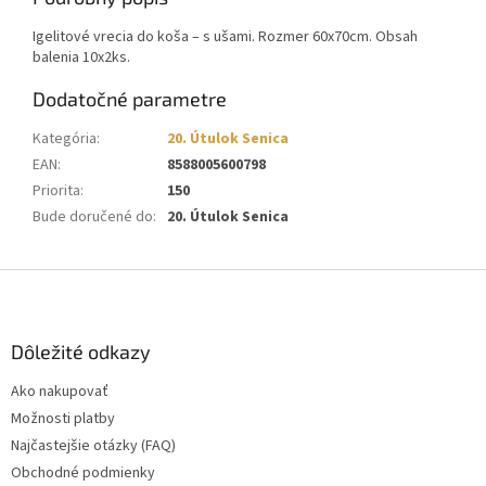
Igelitové vrecia do koša – s ušami. Rozmer 60x70cm. Obsah
balenia 10x2ks.
Dodatočné parametre
Kategória
:
20. Útulok Senica
EAN
:
8588005600798
Priorita
:
150
Bude doručené do
:
20. Útulok Senica
Z
á
p
ä
Dôležité odkazy
t
Ako nakupovať
i
Možnosti platby
e
Najčastejšie otázky (FAQ)
Obchodné podmienky