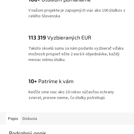
V našom projekte je zapojených viac ako 100 útulkov z
celého Slovenska
113 319
Vyzbieraných EUR
Takúto skvelú sumu sa nám podarilo vyzbierať vďaka
možnosti prispieť ešte 2 eurá k objednávke, každý
mesiac inému útulku.
10+
Patríme k vám
Keďže sme viac ako 10 rokov súčasťou ochrany
zvierat, presne vieme, čo útulky potrebujú.
Popis
Diskusia
Podrobný popis