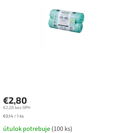
€2,80
€2,28 bez DPH
Jednotková
€0,14 / 1 ks
cena:
útulok potrebuje
(100 ks)