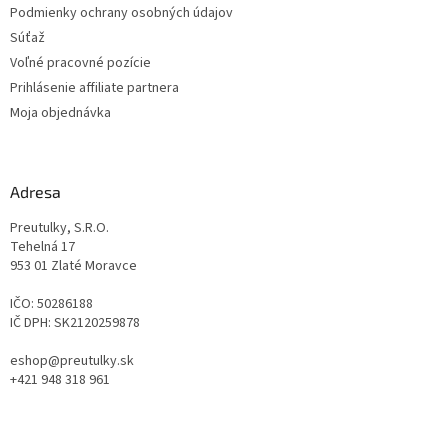
Podmienky ochrany osobných údajov
Súťaž
Voľné pracovné pozície
Prihlásenie affiliate partnera
Moja objednávka
Adresa
Preutulky, S.R.O.
Tehelná 17
953 01 Zlaté Moravce
IČO: 50286188
IČ DPH: SK2120259878
eshop@preutulky.sk
+421 948 318 961