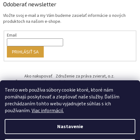
Odoberať newsletter
Vložte svoj e-mail a my Vám budeme zasielať informácie o nových
produktoch na našom e-shope.
Email
PRIHLÁSIŤ SA
Ako nakupovať
Združenie za práva zvierat, o.z.
Československý kastračný program
Informácie o cookies
od ♥ vybudoval Filip Minár
Tento web používa súbory cookie ktoré, ktoré nám
pomáhajú poskytovať a zlepšovať naše služby. Ďalším
prechádzaním tohto webu vyjadrujete súhlas s ich
používaním.
Viac informácií.
Nastavenie
Vytvoril Shoptet Premium