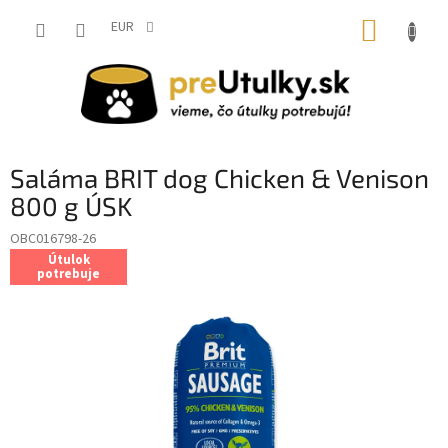
Prejsť
NÁKUP
na
EUR
obsah
KOŠÍK
Saláma BRIT dog Chicken & Venison
800 g ÚSK
OBC016798-26
Útulok
potrebuje