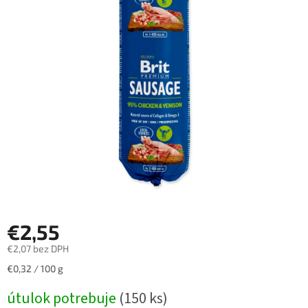
€2,55
€2,07 bez DPH
Jednotková
€0,32 / 100 g
cena:
útulok potrebuje
(150 ks)