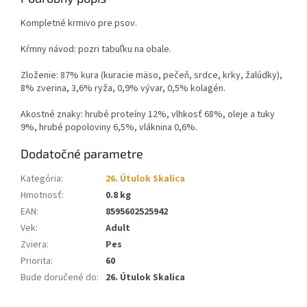
Kompletné krmivo pre psov.
Kŕmny návod: pozri tabuľku na obale.
Zloženie: 87% kura (kuracie mäso, pečeň, srdce, krky, žalúdky),
8% zverina, 3,6% ryža, 0,9% vývar, 0,5% kolagén.
Akostné znaky: hrubé proteíny 12%, vlhkosť 68%, oleje a tuky
9%, hrubé popoloviny 6,5%, vláknina 0,6%.
Dodatočné parametre
Kategória
:
26. Útulok Skalica
Hmotnosť
:
0.8 kg
EAN
:
8595602525942
Vek
:
Adult
Zviera
:
Pes
Priorita
:
60
Bude doručené do
:
26. Útulok Skalica