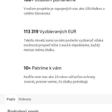
V našom projekte je zapojených viac ako 100 útulkov z
celého Slovenska
113 319
Vyzbieraných EUR
Takúto skvelú sumu sa nám podarilo vyzbierať vďaka
možnosti prispieť ešte 2 eurá k objednávke, každý
mesiac inému útulku.
10+
Patríme k vám
Keďže sme viac ako 10 rokov súčasťou ochrany
zvierat, presne vieme, čo útulky potrebujú.
Popis
Diskusia
Podrobný popis