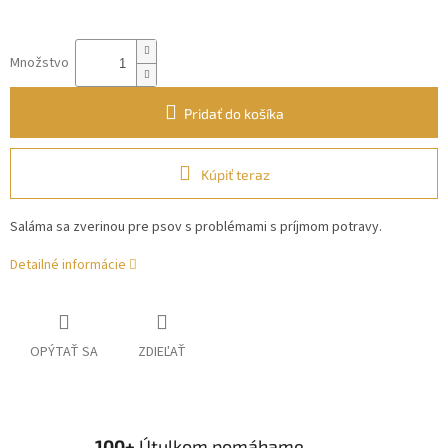
Množstvo
Pridať do košíka
Kúpiť teraz
Saláma sa zverinou pre psov s problémami s príjmom potravy.
Detailné informácie
OPÝTAŤ SA
ZDIEĽAŤ
100+
Útulkom pomáhame