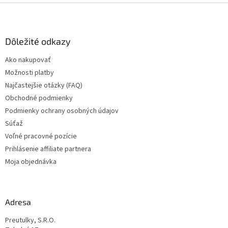
Z
á
p
ä
Dôležité odkazy
t
Ako nakupovať
i
Možnosti platby
e
Najčastejšie otázky (FAQ)
Obchodné podmienky
Podmienky ochrany osobných údajov
Súťaž
Voľné pracovné pozície
Prihlásenie affiliate partnera
Moja objednávka
Adresa
Preutulky, S.R.O.