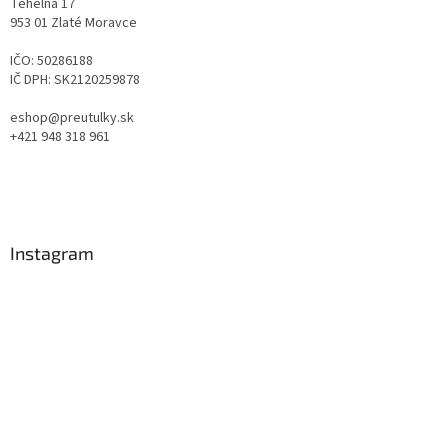
Tehelná 17
953 01 Zlaté Moravce
IČO: 50286188
IČ DPH: SK2120259878
eshop@preutulky.sk
+421 948 318 961
Instagram