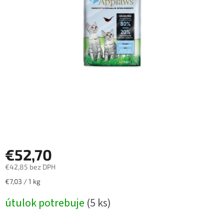
€52,70
€42,85 bez DPH
Jednotková
€7,03 / 1 kg
cena:
útulok potrebuje
(5 ks)