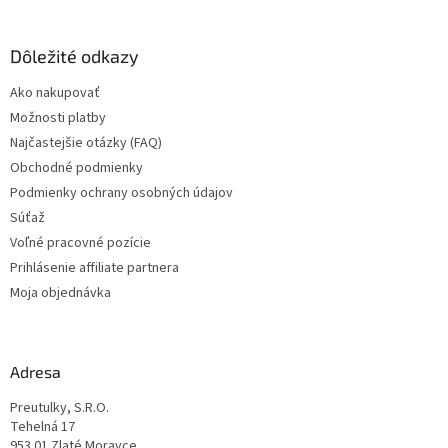
á
p
ä
Dôležité odkazy
t
Ako nakupovať
i
Možnosti platby
e
Najčastejšie otázky (FAQ)
Obchodné podmienky
Podmienky ochrany osobných údajov
Súťaž
Voľné pracovné pozície
Prihlásenie affiliate partnera
Moja objednávka
Adresa
Preutulky, S.R.O.
Tehelná 17
953 01 Zlaté Moravce