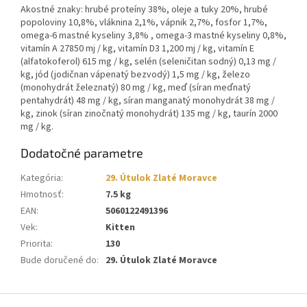
Akostné znaky: hrubé proteíny 38%, oleje a tuky 20%, hrubé
popoloviny 10,8%, vláknina 2,1%, vápnik 2,7%, fosfor 1,7%,
omega-6 mastné kyseliny 3,8% , omega-3 mastné kyseliny 0,8%,
vitamín A 27850 mj / kg, vitamín D3 1,200 mj / kg, vitamín E
(alfatokoferol) 615 mg / kg, selén (seleničitan sodný) 0,13 mg /
kg, jód (jodičnan vápenatý bezvodý) 1,5 mg / kg, železo
(monohydrát železnatý) 80 mg / kg, meď (síran meďnatý
pentahydrát) 48 mg / kg, síran manganatý monohydrát 38 mg /
kg, zinok (síran zinočnatý monohydrát) 135 mg / kg, taurín 2000
mg / kg.
Dodatočné parametre
Kategória
:
29. Útulok Zlaté Moravce
Hmotnosť
:
7.5 kg
EAN
:
5060122491396
Vek
:
Kitten
Priorita
:
130
Bude doručené do
:
29. Útulok Zlaté Moravce
Z