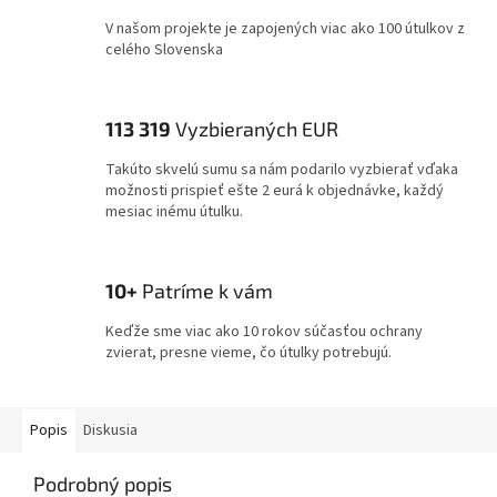
V našom projekte je zapojených viac ako 100 útulkov z
celého Slovenska
113 319
Vyzbieraných EUR
Takúto skvelú sumu sa nám podarilo vyzbierať vďaka
možnosti prispieť ešte 2 eurá k objednávke, každý
mesiac inému útulku.
10+
Patríme k vám
Keďže sme viac ako 10 rokov súčasťou ochrany
zvierat, presne vieme, čo útulky potrebujú.
Popis
Diskusia
Podrobný popis