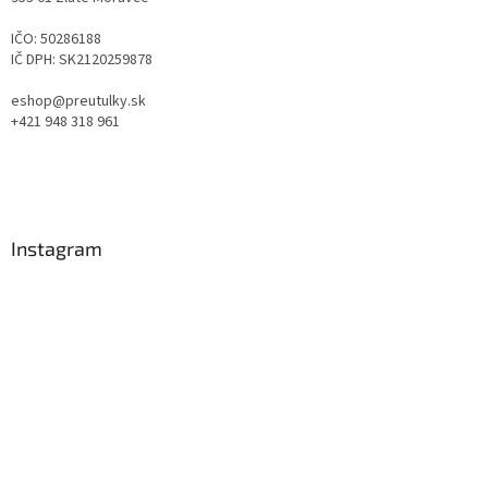
IČO: 50286188
IČ DPH: SK2120259878
eshop@preutulky.sk
+421 948 318 961
Instagram