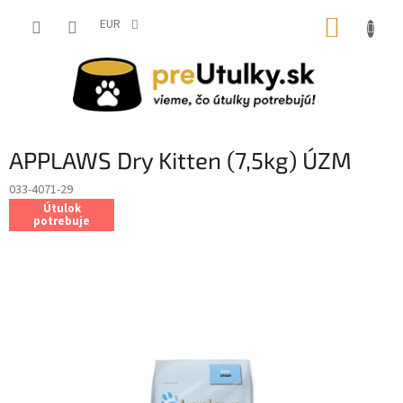
Prejsť
NÁKUP
na
EUR
obsah
KOŠÍK
APPLAWS Dry Kitten (7,5kg) ÚZM
033-4071-29
Útulok
potrebuje