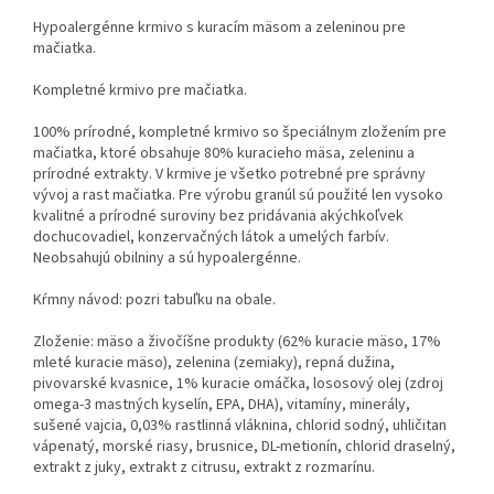
Hypoalergénne krmivo s kuracím mäsom a zeleninou pre
mačiatka.
Kompletné krmivo pre mačiatka.
100% prírodné, kompletné krmivo so špeciálnym zložením pre
mačiatka, ktoré obsahuje 80% kuracieho mäsa, zeleninu a
prírodné extrakty. V krmive je všetko potrebné pre správny
vývoj a rast mačiatka. Pre výrobu granúl sú použité len vysoko
kvalitné a prírodné suroviny bez pridávania akýchkoľvek
dochucovadiel, konzervačných látok a umelých farbív.
Neobsahujú obilniny a sú hypoalergénne.
Kŕmny návod: pozri tabuľku na obale.
Zloženie: mäso a živočíšne produkty (62% kuracie mäso, 17%
mleté ​​kuracie mäso), zelenina (zemiaky), repná dužina,
pivovarské kvasnice, 1% kuracie omáčka, lososový olej (zdroj
omega-3 mastných kyselín, EPA, DHA), vitamíny, minerály,
sušené vajcia, 0,03% rastlinná vláknina, chlorid sodný, uhličitan
vápenatý, morské riasy, brusnice, DL-metionín, chlorid draselný,
extrakt z juky, extrakt z citrusu, extrakt z rozmarínu.