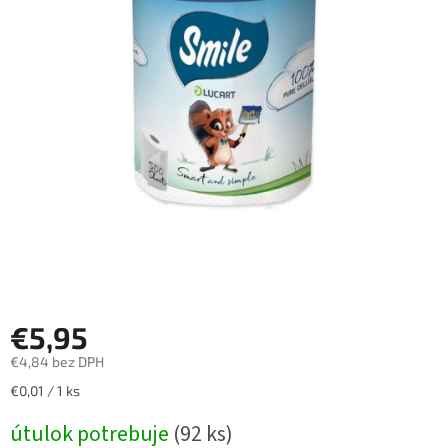
€5,95
€4,84 bez DPH
Jednotková
€0,01 / 1 ks
cena:
útulok potrebuje
(92 ks)