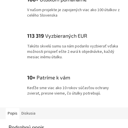
V našom projekte je zapojených viac ako 100 útulkov z
celého Slovenska
113 319
Vyzbieraných EUR
Takúto skvelú sumu sa nám podarilo vyzbierať vďaka
možnosti prispieť ešte 2 eurá k objednávke, každý
mesiac inému útulku.
10+
Patríme k vám
Keďže sme viac ako 10 rokov súčasťou ochrany
zvierat, presne vieme, čo útulky potrebujú.
Popis
Diskusia
Podrobný popis