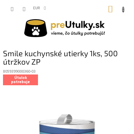
Prejsť
NÁKUP
na
EUR
obsah
KOŠÍK
Smile kuchynské utierky 1ks, 500
útržkov ZP
8059399000360-03
Útulok
potrebuje