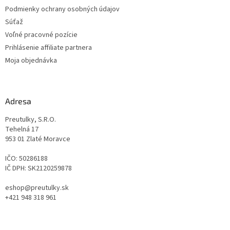
Podmienky ochrany osobných údajov
Súťaž
Voľné pracovné pozície
Prihlásenie affiliate partnera
Moja objednávka
Adresa
Preutulky, S.R.O.
Tehelná 17
953 01 Zlaté Moravce
IČO: 50286188
IČ DPH: SK2120259878
eshop@preutulky.sk
+421 948 318 961