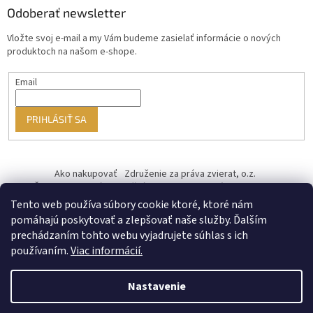
Odoberať newsletter
Vložte svoj e-mail a my Vám budeme zasielať informácie o nových
produktoch na našom e-shope.
Email
PRIHLÁSIŤ SA
Ako nakupovať
Združenie za práva zvierat, o.z.
Československý kastračný program
Informácie o cookies
od ♥ vybudoval Filip Minár
Tento web používa súbory cookie ktoré, ktoré nám
pomáhajú poskytovať a zlepšovať naše služby. Ďalším
prechádzaním tohto webu vyjadrujete súhlas s ich
používaním.
Viac informácií.
Nastavenie
Vytvoril Shoptet Premium