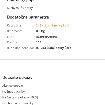
Kuchynské utierky
Dodatočné parametre
Kategória
:
3. Zatúlané psíky Šaľa
Hmotnosť
:
0.5 kg
EAN
:
8059399000360
Priorita
:
150
Bude doručené do
:
03. Zatúlané psíky Šaľa
Z
á
p
ä
Dôležité odkazy
t
Ako nakupovať
i
Možnosti platby
e
Najčastejšie otázky (FAQ)
Obchodné podmienky