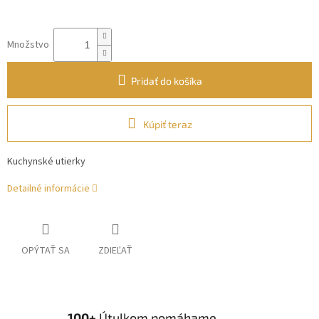
Množstvo
Pridať do košíka
Kúpiť teraz
Kuchynské utierky
Detailné informácie
OPÝTAŤ SA
ZDIEĽAŤ
100+
Útulkom pomáhame