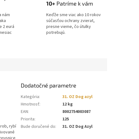
10+
Patríme k vám
a nám
Keďže sme viac ako 10 rokov
ďaka
súčasťou ochrany zvierat,
e 2 eurá
presne vieme, čo útulky
mesiac
potrebujú.
Dodatočné parametre
Kategória
:
31. OZ Dog azyl
Hmotnosť
:
12 kg
EAN
:
8002754003087
Priorita
:
125
rob, rybí
Bude doručené do
:
31. OZ Dog Azyl
ktivované
 brusnice