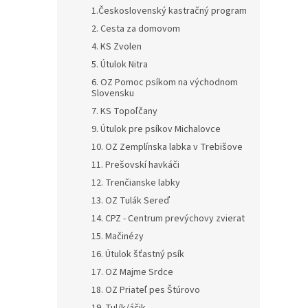
1.Československý kastračný program
2. Cesta za domovom
4. KS Zvolen
5. Útulok Nitra
6. OZ Pomoc psíkom na východnom
Slovensku
7. KS Topoľčany
9. Útulok pre psíkov Michalovce
10. OZ Zemplínska labka v Trebišove
11. Prešovskí havkáči
12. Trenčianske labky
13. OZ Tulák Sereď
14. CPZ - Centrum prevýchovy zvierat
15. Mačinézy
16. Útulok šťastný psík
17. OZ Majme Srdce
18. OZ Priateľ pes Štúrovo