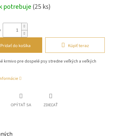
k potrebuje
(25 ks)
o
Pridať do košíka
Kúpiť teraz
é krmivo pre dospelé psy stredne veľkých a veľkých
informácie
OPÝTAŤ SA
ZDIEĽAŤ
aných