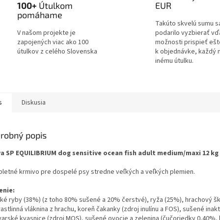
100+
Útulkom
EUR
pomáhame
Takúto skvelú sumu s
V našom projekte je
podarilo vyzbierať v
zapojených viac ako 100
možnosti prispieť ešt
útulkov z celého Slovenska
k objednávke, každý 
inému útulku.
s
Diskusia
robný popis
va SP EQUILIBRIUM dog sensitive ocean fish adult medium/maxi 12 kg
letné krmivo pre dospelé psy stredne veľkých a veľkých plemien.
enie:
ké ryby (38%) (z toho 80% sušené a 20% čerstvé), ryža (25%), hrachový šk
rastlinná vláknina z hrachu, koreň čakanky (zdroj inulínu a FOS), sušené ina
varské kvasnice (zdroj MOS), sušené ovocie a zelenina (čučoriedky 0,40%,