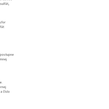
sulfát,
sfor
fát
a postupne
ŕmnej
e.
rnej
a číslo