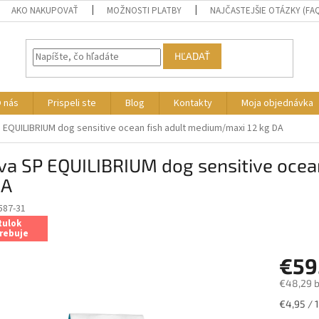
AKO NAKUPOVAŤ
MOŽNOSTI PLATBY
NAJČASTEJŠIE OTÁZKY (FA
HĽADAŤ
 nás
Prispeli ste
Blog
Kontakty
Moja objednávka
P EQUILIBRIUM dog sensitive ocean fish adult medium/maxi 12 kg DA
va SP EQUILIBRIUM dog sensitive ocea
DA
587-31
tulok
rebuje
€59
€48,29 
Jednotk
€4,95 / 1
cena: