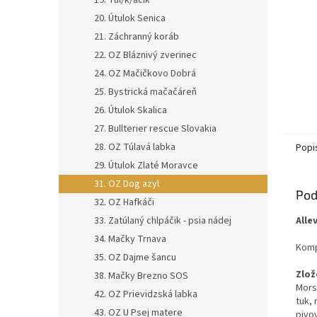
19. Tul/k/áčik
20. Útulok Senica
21. Záchranný koráb
22. OZ Bláznivý zverinec
24. OZ Mačičkovo Dobrá
25. Bystrická mačačáreň
26. Útulok Skalica
27. Bullterier rescue Slovakia
28. OZ Túlavá labka
Popi
29. Útulok Zlaté Moravce
31. OZ Dog azyl
Pod
32. OZ Hafkáči
33. Zatúlaný chlpáčik - psia nádej
Alle
34. Mačky Trnava
Komp
35. OZ Dajme šancu
Zlož
38. Mačky Brezno SOS
Mors
42. OZ Prievidzská labka
tuk,
43. OZ U Psej matere
pivo