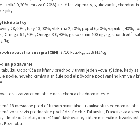
, jablká 0,20%, mrkva 0,20%), uhličitan vápenatý, glukozamín, chondroitín 
 z juky.
ytické zložky:
koviny 28,00%; tuky 13,00%; vláknina 2,50%; popol 6,50%;
vápnik 1,40%; fo
%; Omega-6 1,20%; Omega-3 0,90%; glukozamín 400mg/kg; chondroitín sul
g/kg.
bolizovateľná energia (CEN):
3710 kcal/kg; 15,6 MJ/kg.
d na podávanie:
i tabuľku. Odporúča sa kŕmny prechod v trvaní jeden –dva týždne, kedy s
uje podiel nového krmiva a znižuje podiel pôvodne podávaného krmiva v k
e.
ovajte v uzatvorenom obale na suchom a chladnom mieste.
bené 18 mesiacov pred dátumom minimálnej trvanlivosti uvedenom na obal
bené zo surovín prednostne pochádzajúcich z Talianska, Francúzska a seve
py. Hmotnosť netto, odporúčané dávkovanie, dátum minimálnej trvanlivosti 
 : Pozri obal.