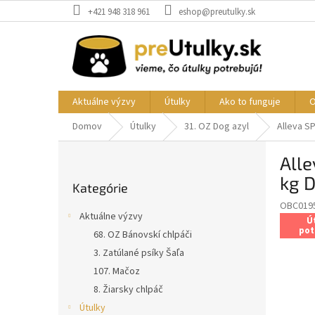
Prejsť
+421 948 318 961
eshop@preutulky.sk
na
obsah
Aktuálne výzvy
Útulky
Ako to funguje
O
Domov
Útulky
31. OZ Dog azyl
Alleva S
B
Alle
o
Preskočiť
č
kg 
Kategórie
kategórie
n
OBC019
ý
Aktuálne výzvy
Ú
p
pot
68. OZ Bánovskí chlpáči
a
3. Zatúlané psíky Šaľa
n
e
107. Mačoz
l
8. Žiarsky chlpáč
Útulky