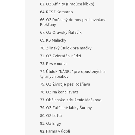
63. OZ Affinity (Pradúce klbko)
64. RCSZ Komárno
66. OZ Dočasný domov pre havinkov
Piešťany
67. OZ Oravský Ňufáčik
69. KS Malacky
70. Žilinský útulok pre mačky
71. OZ Zvieratá v núdzi
73. Pes v núdzi
74. Útulok "NÁDEJ" pre opustených a
týraných psíkov
75. OZ Život je pes Rožňava
76. OZ Na konci sveta
77. Občianske združenie Mačkovo
79. OZ Zatúlané labky Šurany
80. OZ Lotta
81. OZ Engy
82. Farma v údolí