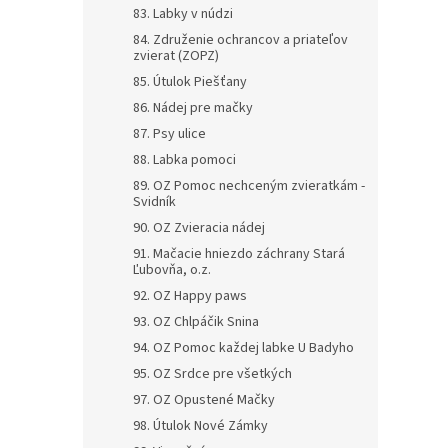
83. Labky v núdzi
84. Združenie ochrancov a priateľov
zvierat (ZOPZ)
85. Útulok Piešťany
86. Nádej pre mačky
87. Psy ulice
88. Labka pomoci
89. OZ Pomoc nechceným zvieratkám -
Svidník
90. OZ Zvieracia nádej
91. Mačacie hniezdo záchrany Stará
Ľubovňa, o.z.
92. OZ Happy paws
93. OZ Chlpáčik Snina
94. OZ Pomoc každej labke U Badyho
95. OZ Srdce pre všetkých
97. OZ Opustené Mačky
98. Útulok Nové Zámky