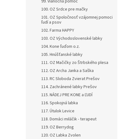
99. Vianočná pomoc
100. OZ Srdce pre mačky
101. OZ Spoločnosť vzájomnej pomoci
ľudí a psov
102. Farma HAPPY
103. OZ Východoslovenské labky
104. Kone ľuďom o.z.
105. Hnúšťanské labky
111. OZ Mačičky zo Štrbského plesa
112. OZ Archa Janka a Saška
113. RC Sloboda Zvierat Prešov
114. Zachránené labky Prešov
115. NÁDEJ PRE KONE a ĽUDÍ
116. Spokojná labka
117. Útulok Levice
118. Domáci miláčik - terapeut
119. OZ Berrydog
120. OZ Labka Zvolen