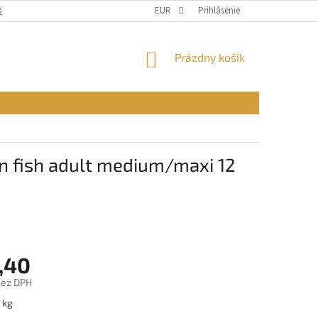
Q)
OBCHODNÉ PODMIENKY
EUR
PODMIENKY OCHRANY OSOBNÝCH ÚDAJ
Prihlásenie
NÁKUPNÝ
Prázdny košík
KOŠÍK
n fish adult medium/maxi 12
,40
bez DPH
ová
 kg