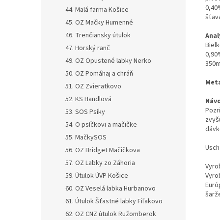
0,40%
44. Malá farma Košice
šťava
45. OZ Mačky Humenné
46. Trenčiansky útulok
Anal
Biel
47. Horský ranč
0,90
49. OZ Opustené labky Nerko
350m
50. OZ Pomáhaj a chráň
Meta
51. OZ Zvieratkovo
52. KS Handlová
Návo
Pozr
53. SOS Psíky
zvyš
54. O psíčkovi a mačičke
dávk
55. MačkySOS
Usch
56. OZ Bridget Mačičkova
57. OZ Labky zo Záhoria
Vyro
59. Útulok ÚVP Košice
Vyro
Euró
60. OZ Veselá labka Hurbanovo
šarže
61. Útulok Šťastné labky Fiľakovo
62. OZ CNZ útulok Ružomberok