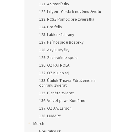
121. 4 Štvorlístky
122. Lillyen - Cesta k novému životu
123. RCSZ Pomoc pre zvieratka
124. Pro felis
125. Labka záchrany
127. Psí hospic u Bosorky
128. Azyl u Myšky
129. Zachráňme spolu
130. OZ PATROLA
132. OZ Kuliho raj
133. Útulok Trnava-Združenie na
ochranu zvierat
135. Planéta zvierat
136. Velvet paws Komárno
137. OZ A.V. Larson
138. LUMARY
Merch
Preutulky.sk