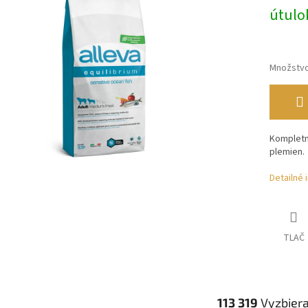
útulo
Množstv
Kompletn
plemien.
Detailné 
TLAČ
113 319
Vyzbier