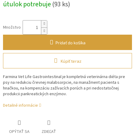
útulok potrebuje
(93 ks)
Množstvo
Pridať do košíka
Kúpiť teraz
Farmina Vet Life Gastrointestinal je kompletná veterinárna diéta pre
psy na redukciu črevnej malabsorpcie, na manažment pacienta s
hnačkou, na kompenzáciu zažívacích porúch a pri nedostatočnej
produkcii pankreatických enzýmov.
Detailné informácie
OPÝTAŤ SA
ZDIEĽAŤ