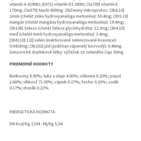
vitamín A 4290IU; (E671) vitamín D3 260IU; (3a700) vitamín E
170mg; (3a370) taurín 600mg. Zlúčeniny mikroprvkov: (3b6.10)
zinok (chelát zinku hydroxyanalógu metionínu): 50.4mg; (3b5.10)
mangán (chelát mangánu hydroxyanalógu metionínu): 19.4mg;
(3b108) železo (chelát železa glycínhydrátu): 12.3mg; (3b4.10)
meď (chelát medi hydroxyanalógu metionínu): 3.4mg;
[3b811(8.12)] selén (inaktivované selenizované kvasnice):
0.0418mg; (3b202) jód (jodičnan vápenatý bezvodý): 0.46mg.
Senzorické doplnkové látky: výťažok zo zeleného čaju 30mg.
PRIEMERNÉ HODNOTY
Bielkoviny 8.90%; tuky a oleje 4.00%; vláknina 0.20%; popol
2.60%; vlhkosť 71.00%; vápnik 0.27%; fosfor 0.20%; sodík
0.17%; draslík 0.22%.
ENERGETICKÁ HODNOTA
EM Kcal/Kg 1204 - Mj/Kg 5,04