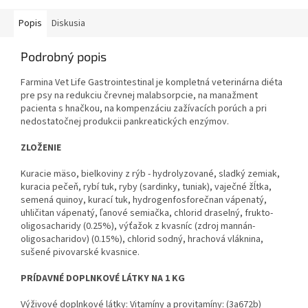
Popis
Diskusia
Podrobný popis
Farmina Vet Life Gastrointestinal je kompletná veterinárna diéta
pre psy na redukciu črevnej malabsorpcie, na manažment
pacienta s hnačkou, na kompenzáciu zažívacích porúch a pri
nedostatočnej produkcii pankreatických enzýmov.
ZLOŽENIE
Kuracie mäso, bielkoviny z rýb - hydrolyzované, sladký zemiak,
kuracia pečeň, rybí tuk, ryby (sardinky, tuniak), vaječné žĺtka,
semená quinoy, kurací tuk, hydrogenfosforečnan vápenatý,
uhličitan vápenatý, ľanové semiačka, chlorid draselný, frukto-
oligosacharidy (0.25%), výťažok z kvasníc (zdroj mannán-
oligosacharidov) (0.15%), chlorid sodný, hrachová vláknina,
sušené pivovarské kvasnice.
PRÍDAVNÉ DOPLNKOVÉ LÁTKY NA 1 KG
Výživové doplnkové látky: Vitamíny a provitamíny: (3a672b)