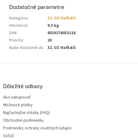
Dodatočné parametre
Kategória
:
32. OZ Hafkáči
Hmotnosť
:
0.3 kg
EAN
:
8010276033116
Priorita
:
20
Bude doručené do
:
32. OZ Hafkáči
Z
á
p
ä
Dôležité odkazy
t
Ako nakupovať
i
Možnosti platby
e
Najčastejšie otázky (FAQ)
Obchodné podmienky
Podmienky ochrany osobných údajov
Súťaž