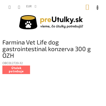
Prejsť
NÁKUP
na
EUR
obsah
KOŠÍK
Farmina Vet Life dog
gastrointestinal konzerva 300 g
OZH
OBC012720-32
Útulok
potrebuje