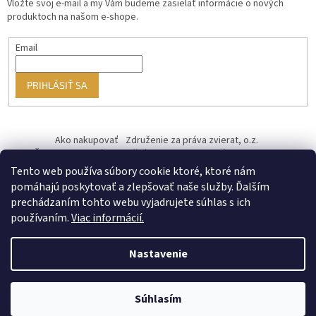
Vložte svoj e-mail a my Vám budeme zasielať informácie o nových
produktoch na našom e-shope.
Email
PRIHLÁSIŤ SA
Ako nakupovať
Združenie za práva zvierat, o.z.
Československý kastračný program
Informácie o cookies
od ♥ vybudoval Filip Minár
Tento web používa súbory cookie ktoré, ktoré nám
pomáhajú poskytovať a zlepšovať naše služby. Ďalším
prechádzaním tohto webu vyjadrujete súhlas s ich
používaním.
Viac informácií.
Nastavenie
Vytvoril Shoptet Premium
Súhlasím
Copyright 2026
PREUTULKY.SK
. Všetky práva vyhradené.