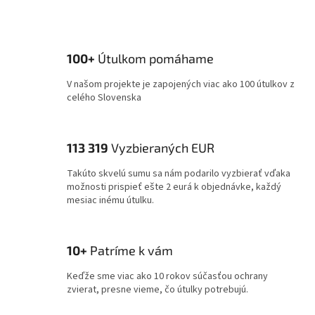
100+
Útulkom pomáhame
V našom projekte je zapojených viac ako 100 útulkov z
celého Slovenska
113 319
Vyzbieraných EUR
Takúto skvelú sumu sa nám podarilo vyzbierať vďaka
možnosti prispieť ešte 2 eurá k objednávke, každý
mesiac inému útulku.
10+
Patríme k vám
Keďže sme viac ako 10 rokov súčasťou ochrany
zvierat, presne vieme, čo útulky potrebujú.