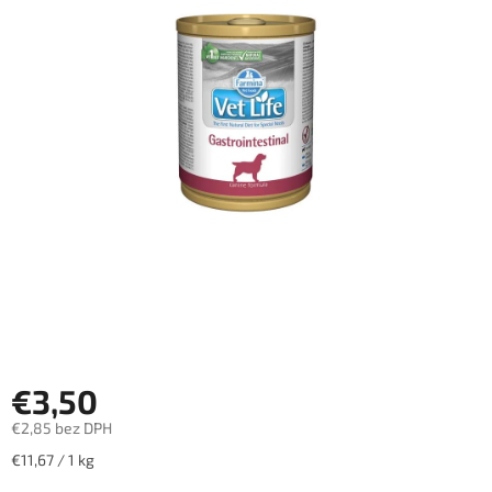
€3,50
€2,85 bez DPH
Jednotková
€11,67 / 1 kg
cena: