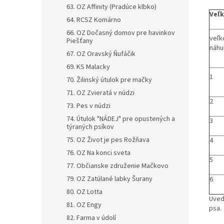
63. OZ Affinity (Pradúce klbko)
Veľk
64. RCSZ Komárno
66. OZ Dočasný domov pre havinkov
veľk
Piešťany
náhu
67. OZ Oravský Ňufáčik
69. KS Malacky
1
70. Žilinský útulok pre mačky
71. OZ Zvieratá v núdzi
2
73. Pes v núdzi
74. Útulok "NÁDEJ" pre opustených a
3
týraných psíkov
75. OZ Život je pes Rožňava
4
76. OZ Na konci sveta
5
77. Občianske združenie Mačkovo
79. OZ Zatúlané labky Šurany
6
80. OZ Lotta
Uved
81. OZ Engy
psa.
82. Farma v údolí