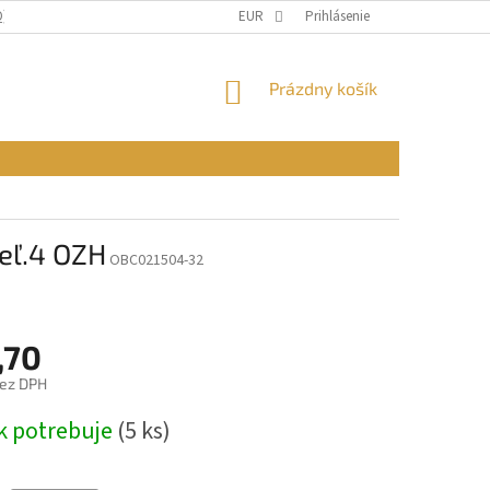
Q)
OBCHODNÉ PODMIENKY
EUR
PODMIENKY OCHRANY OSOBNÝCH ÚDAJ
Prihlásenie
NÁKUPNÝ
Prázdny košík
KOŠÍK
veľ.4 OZH
OBC021504-32
,70
bez DPH
ová
k potrebuje
(5 ks)