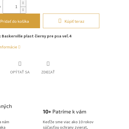
o
Pridať do košíka
Kúpiť teraz
Baskerville plast čierny pre psa veľ.4
informácie
OPÝTAŤ SA
ZDIEĽAŤ
aných
10+
Patríme k vám
a nám
Keďže sme viac ako 10 rokov
ďaka
súčasťou ochrany zvierat,