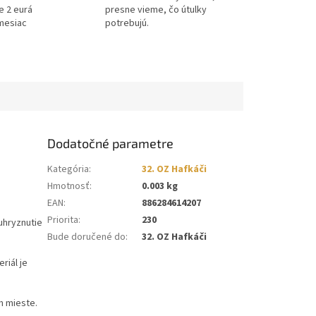
e 2 eurá
presne vieme, čo útulky
mesiac
potrebujú.
Dodatočné parametre
Kategória
:
32. OZ Hafkáči
Hmotnosť
:
0.003 kg
EAN
:
886284614207
Priorita
:
230
uhryznutie
Bude doručené do
:
32. OZ Hafkáči
riál je
m mieste.