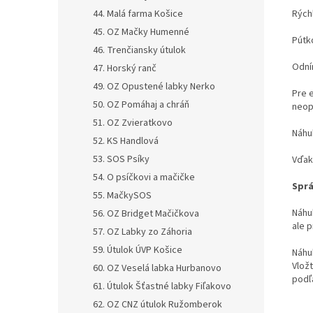
Rých
44. Malá farma Košice
45. OZ Mačky Humenné
Pútk
46. Trenčiansky útulok
Odní
47. Horský ranč
49. OZ Opustené labky Nerko
Pre 
50. OZ Pomáhaj a chráň
neop
51. OZ Zvieratkovo
Náhu
52. KS Handlová
53. SOS Psíky
Vďak
54. O psíčkovi a mačičke
Sprá
55. MačkySOS
Náhu
56. OZ Bridget Mačičkova
ale 
57. OZ Labky zo Záhoria
59. Útulok ÚVP Košice
Náhu
Vložt
60. OZ Veselá labka Hurbanovo
podľ
61. Útulok Šťastné labky Fiľakovo
62. OZ CNZ útulok Ružomberok