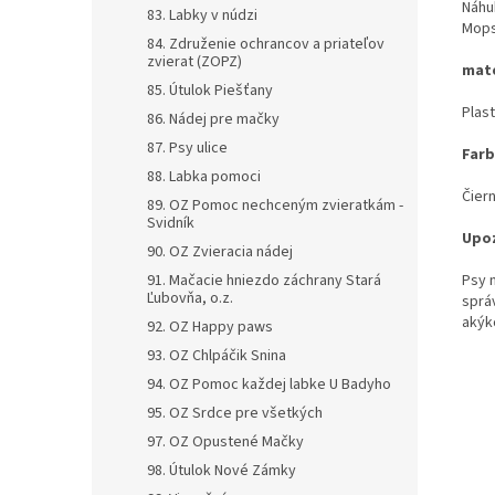
Náhu
83. Labky v núdzi
Mops,
84. Združenie ochrancov a priateľov
zvierat (ZOPZ)
mate
85. Útulok Piešťany
Plast
86. Nádej pre mačky
87. Psy ulice
Farb
88. Labka pomoci
Čiern
89. OZ Pomoc nechceným zvieratkám -
Svidník
Upoz
90. OZ Zvieracia nádej
Psy 
91. Mačacie hniezdo záchrany Stará
Ľubovňa, o.z.
sprá
akýko
92. OZ Happy paws
93. OZ Chlpáčik Snina
94. OZ Pomoc každej labke U Badyho
95. OZ Srdce pre všetkých
97. OZ Opustené Mačky
98. Útulok Nové Zámky