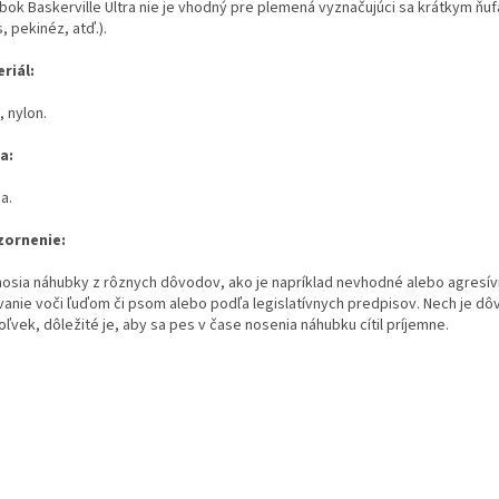
bok Baskerville Ultra nie je vhodný pre plemená vyznačujúci sa krátkym ňuf
 pekinéz, atď.).
riál:
, nylon.
a:
a.
ornenie:
nosia náhubky z rôznych dôvodov, ako je napríklad nevhodné alebo agresí
vanie voči ľuďom či psom alebo podľa legislatívnych predpisov. Nech je dô
ľvek, dôležité je, aby sa pes v čase nosenia náhubku cítil príjemne.