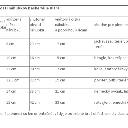
osti náhubkov Baskerville Ultra
vnútorná
vnútorný
vnútorná dĺžka
osť
dĺžka
obvod
náhubku
vhodné pre plemen
bku
náhubku
náhubku
a popruhov k lícam
jack russell teriér,
8 cm
23 cm
12 cm
teriér
10 cm
26 cm
15 cm
beagle, kokeršpani
11 cm
30 cm
17 cm
kolie, stafordšírsky
12,5 cm
33 cm
19 cm
pointer, pitbulteriér
14 cm
38 cm
21 cm
nemecký ovčiak, la
15 cm
42 cm
23 cm
rotvajler, nemecká
ená plemená sú len orientačné, vždy je potrebné brať ohľad na individuali