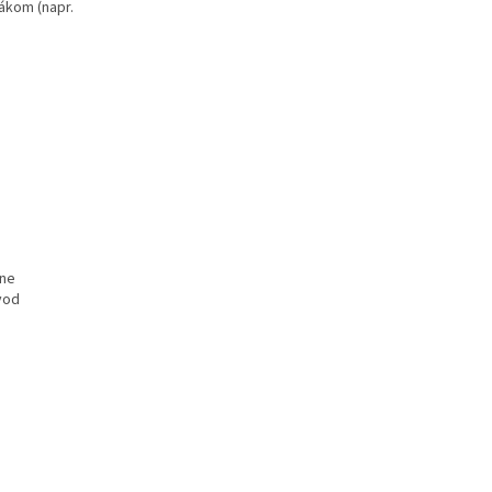
ákom (napr.
vne
vod