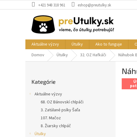
Prejsť
+421 948 318 961
eshop@preutulky.sk
na
obsah
Aktuálne výzvy
Útulky
Ako to funguje
O
Domov
Útulky
32. OZ Hafkáči
Náhubok Ba
B
Náhu
o
Preskočiť
č
Kategórie
kategórie
Ú
n
pot
ý
Aktuálne výzvy
p
68. OZ Bánovskí chlpáči
a
3. Zatúlané psíky Šaľa
n
e
107. Mačoz
l
8. Žiarsky chlpáč
Útulky