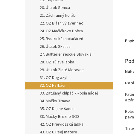
19. Tul/k/áčik
20. Útulok Senica
21. Záchranný koráb
22. OZ Bláznivý zverinec
24. OZ Mačičkovo Dobrá
25. Bystrická mačačáreň
Popi
26. Útulok Skalica
27. Bullterier rescue Slovakia
Pod
28. OZ Túlavá labka
29. Útulok Zlaté Moravce
Náhu
31. OZ Dog azyl
Popi
32. OZ Hafkáči
33. Zatúlaný chlpáčik - psia nádej
Pate
a zá
34. Mačky Trnava
35. OZ Dajme šancu
Robu
38. Mačky Brezno SOS
pevn
42. OZ Prievidzská labka
Tri 
43. OZ U Psej matere