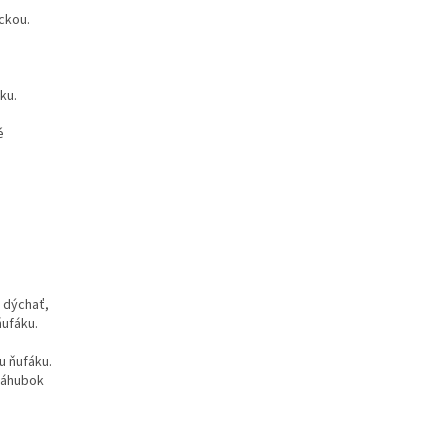
ckou.
ku.
é
 dýchať,
ňufáku.
u ňufáku.
 náhubok