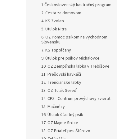
1.Československý kastračný program
2. Cesta za domovom
4. KS Zvolen
5. Útulok Nitra
6. OZ Pomoc psíkom na východnom
Slovensku
7. KS Topoľčany
9. Útulok pre psíkov Michalovce
10. OZ Zemplínska labka v Trebišove
11. Prešovskí havkáči
12. Trenčianske labky
13. OZ Tulák Sereď
14. CPZ - Centrum prevýchovy zvierat
15. Mačinézy
16. Útulok šťastný psík
17. OZ Majme Srdce
18. OZ Priateľ pes Štúrovo