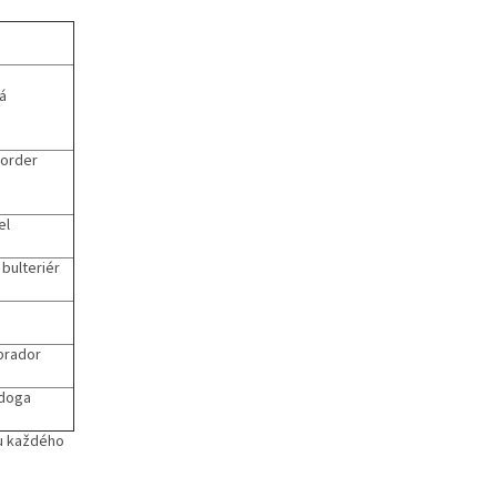
á
 border
el
 bulteriér
brador
 doga
tu každého