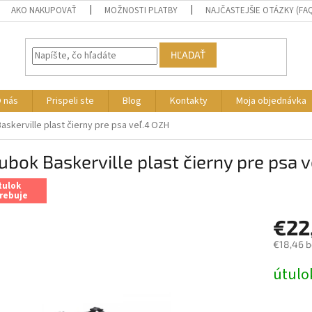
AKO NAKUPOVAŤ
MOŽNOSTI PLATBY
NAJČASTEJŠIE OTÁZKY (FA
HĽADAŤ
 nás
Prispeli ste
Blog
Kontakty
Moja objednávka
skerville plast čierny pre psa veľ.4 OZH
bok Baskerville plast čierny pre psa 
tulok
rebuje
€22
€18,46 
Jednotk
útulo
cena: