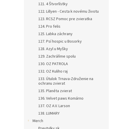
121. 4 Štvorlístky
122. Lillyen - Cesta k novému životu
123. RCSZ Pomoc pre zvieratka
124. Pro felis
125. Labka záchrany
127. Psí hospic u Bosorky
128. Azyl u Myšky
129. Zachráňme spolu
130. OZ PATROLA
132. OZ Kuliho raj
133. Útulok Trnava-Združenie na
ochranu zvierat
135. Planéta zvierat
136. Velvet paws Komárno
137. OZ A.V. Larson
138. LUMARY
Merch
Preutulky.sk