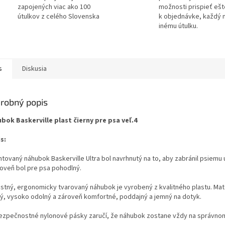
zapojených viac ako 100
možnosti prispieť ešt
útulkov z celého Slovenska
k objednávke, každý 
inému útulku.
s
Diskusia
robný popis
bok Baskerville plast čierny pre psa veľ.4
s:
ntovaný náhubok Baskerville Ultra bol navrhnutý na to, aby zabránil psiemu 
roveň bol pre psa pohodlný.
stný, ergonomicky tvarovaný náhubok je vyrobený z kvalitného plastu. Mate
ý, vysoko odolný a zároveň komfortné, poddajný a jemný na dotyk.
bezpečnostné nylonové pásky zaručí, že náhubok zostane vždy na správno