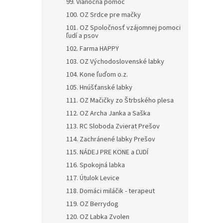
99. Vianočná pomoc
100. OZ Srdce pre mačky
101. OZ Spoločnosť vzájomnej pomoci
ľudí a psov
102. Farma HAPPY
103. OZ Východoslovenské labky
104. Kone ľuďom o.z.
105. Hnúšťanské labky
111. OZ Mačičky zo Štrbského plesa
112. OZ Archa Janka a Saška
113. RC Sloboda Zvierat Prešov
114. Zachránené labky Prešov
115. NÁDEJ PRE KONE a ĽUDÍ
116. Spokojná labka
117. Útulok Levice
118. Domáci miláčik - terapeut
119. OZ Berrydog
120. OZ Labka Zvolen