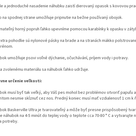
le a jednoduché nasadenie náhubku zaistí dierovaný opasok s kovovou pra
o na spodnej strane umožňuje pripnutie na bežne používaný obojok.
mateľný horný popruh ľahko upevníme pomocou karabínky k opasku v zátyl
extra pohodlie sú nylonové pásky na brade a na stranách mäkko polstrovan
rénom.
bok umožňuje psovi voľné dýchanie, očuchávání, príjem vody i potravy.
a zvolenému materiálu sa náhubok ľahko udržuje.
vne určenie veľkosti:
bok musí byť tak veľký, aby Váš pes mohol bez problémov otvoriť papuľu a
pritom nesmie skĺznuť cez nos. Predný koniec musí mať vzdialenosť 1 cm k 
bok Baskerville Ultra je tvarovateľný a môže byť presne prispôsobený tvar
e náhubok na 4-5 minút do teplej vody o teplote cca 70-80 ° C a vytvarujte
a potreby.