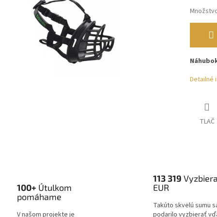
Množstv
Náhubok 
Detailné 
TLAČ
113 319
Vyzbier
100+
Útulkom
EUR
pomáhame
Takúto skvelú sumu s
V našom projekte je
podarilo vyzbierať v