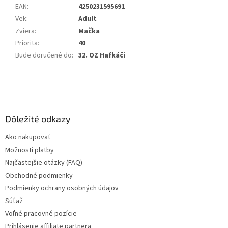
EAN
:
4250231595691
Vek
:
Adult
Zviera
:
Mačka
Priorita
:
40
Bude doručené do
:
32. OZ Hafkáči
Z
á
p
ä
Dôležité odkazy
t
Ako nakupovať
i
Možnosti platby
e
Najčastejšie otázky (FAQ)
Obchodné podmienky
Podmienky ochrany osobných údajov
Súťaž
Voľné pracovné pozície
Prihlásenie affiliate partnera