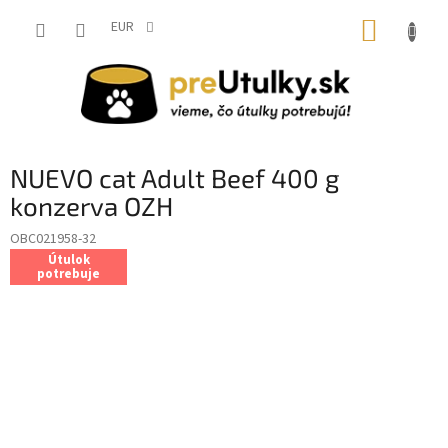
Prejsť
NÁKUP
na
EUR
obsah
KOŠÍK
NUEVO cat Adult Beef 400 g
konzerva OZH
OBC021958-32
Útulok
potrebuje