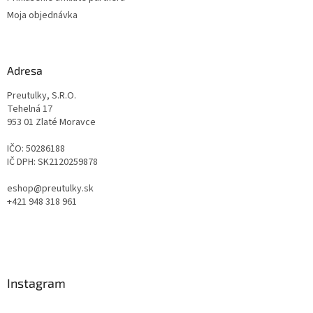
Moja objednávka
Adresa
Preutulky, S.R.O.
Tehelná 17
953 01 Zlaté Moravce
IČO: 50286188
IČ DPH: SK2120259878
eshop@preutulky.sk
+421 948 318 961
Instagram