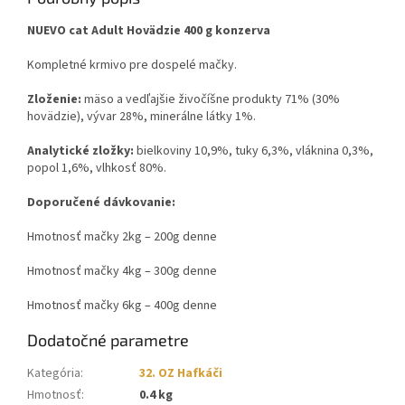
NUEVO cat Adult Hovädzie 400 g konzerva
Kompletné krmivo pre dospelé mačky.
Zloženie:
mäso a vedľajšie živočíšne produkty 71% (30%
hovädzie), vývar 28%, minerálne látky 1%.
Analytické zložky:
bielkoviny 10,9%, tuky 6,3%, vláknina 0,3%,
popol 1,6%, vlhkosť 80%.
Doporučené dávkovanie:
Hmotnosť mačky 2kg – 200g denne
Hmotnosť mačky 4kg – 300g denne
Hmotnosť mačky 6kg – 400g denne
Dodatočné parametre
Kategória
:
32. OZ Hafkáči
Hmotnosť
:
0.4 kg