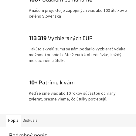
V našom projekte je zapojených viac ako 100 útulkov z
celého Slovenska
113 319
Vyzbieraných EUR
Takúto skvelú sumu sa nám podarilo vyzbierať vďaka
možnosti prispieť ešte 2 eurá k objednávke, každý
mesiac inému útulku.
10+
Patríme k vám
Keďže sme viac ako 10 rokov súčasťou ochrany
zvierat, presne vieme, čo útulky potrebujú.
Popis
Diskusia
Podrobný popis