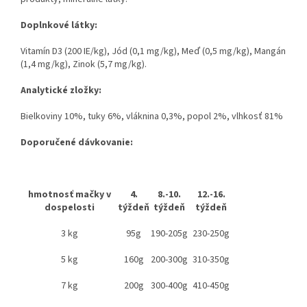
Doplnkové látky:
Vitamín D3 (200 IE/kg), Jód (0,1 mg/kg), Meď (0,5 mg/kg), Mangán
(1,4 mg/kg), Zinok (5,7 mg/kg).
Analytické zložky:
Bielkoviny 10%, tuky 6%, vláknina 0,3%, popol 2%, vlhkosť 81%
Doporučené dávkovanie:
hmotnosť mačky v
4.
8.-10.
12.-16.
dospelosti
týždeň
týždeň
týždeň
3 kg
95g
190-205g
230-250g
5 kg
160g
200-300g
310-350g
7 kg
200g
300-400g
410-450g