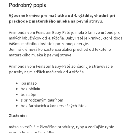
Podrobný popis
Výborné krmivo pre mačiatka od 4. týždňa, vhodné pri
prechode z materského mlieka na pevnú stravu.
Animonda vom Feinsten Baby-Paté je mokré krmivo určené pre
malých labužníkov od 4. týždňa. Baby Paté je krmivo, ktoré dodá
Vášmu mačiatku dostatok potrebnej energie.
Jemná krémová konzistencia uľahčí prechod od tekutého
materského mlieka k pevnej strave.
Animonda vom Feinsten Baby-Paté zohľadňuje stravovacie
potreby najmladších mačiatok od 4.týždňa.
iba mäso
bez obilnín
bez sóje
s prirodzeným taurínom
bez farbiacich a konzervačných látok
Zloženie:
mäso a vedľajšie živočíšne produkty, ryby a vedľajšie rybie
produkty, minerálne látky.