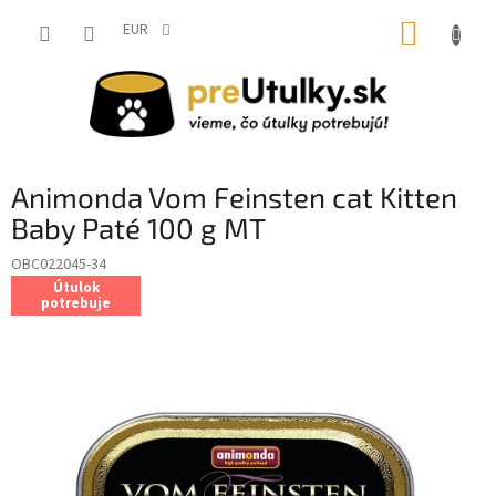
Prejsť
NÁKUP
na
EUR
obsah
KOŠÍK
Animonda Vom Feinsten cat Kitten
Baby Paté 100 g MT
OBC022045-34
Útulok
potrebuje