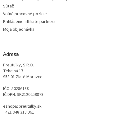
Súťaž
Voľné pracovné pozície
Prihlásenie affiliate partnera
Moja objednávka
Adresa
Preutulky, S.R.O.
Tehelná 17
953 01 Zlaté Moravce
IČO: 50286188
IČ DPH: SK2120259878
eshop@preutulky.sk
+421 948 318 961