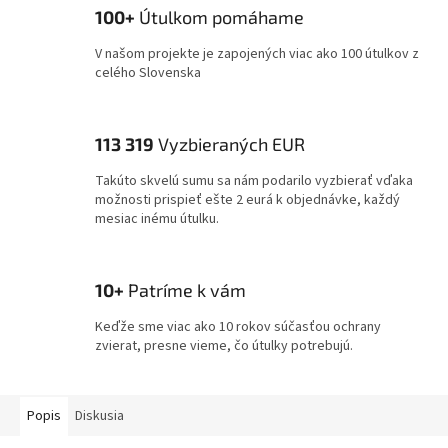
100+
Útulkom pomáhame
V našom projekte je zapojených viac ako 100 útulkov z
celého Slovenska
113 319
Vyzbieraných EUR
Takúto skvelú sumu sa nám podarilo vyzbierať vďaka
možnosti prispieť ešte 2 eurá k objednávke, každý
mesiac inému útulku.
10+
Patríme k vám
Keďže sme viac ako 10 rokov súčasťou ochrany
zvierat, presne vieme, čo útulky potrebujú.
Popis
Diskusia