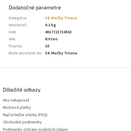
Dodatočné parametre
Kategória
:
34. Mačky Trnava
Hmotnosť
:
0.1 kg
EAN
:
4017721734363
Vek
:
Kitten
Priorita
:
10
Bude doručené do
:
34. Mačky Trnava
Z
á
p
ä
Dôležité odkazy
t
Ako nakupovať
i
Možnosti platby
e
Najčastejšie otázky (FAQ)
Obchodné podmienky
Podmienky ochrany osobných údajov