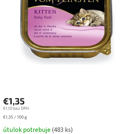
€1,35
€1,10 bez DPH
Jednotková
€1,35 / 100 g
cena:
útulok potrebuje
(483 ks)