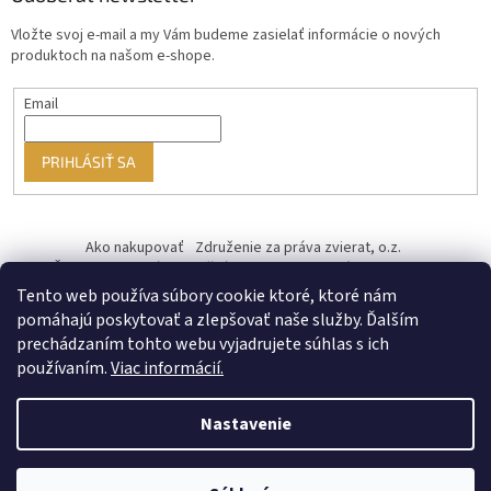
Vložte svoj e-mail a my Vám budeme zasielať informácie o nových
produktoch na našom e-shope.
Email
PRIHLÁSIŤ SA
Ako nakupovať
Združenie za práva zvierat, o.z.
Československý kastračný program
Informácie o cookies
od ♥ vybudoval Filip Minár
Tento web používa súbory cookie ktoré, ktoré nám
pomáhajú poskytovať a zlepšovať naše služby. Ďalším
prechádzaním tohto webu vyjadrujete súhlas s ich
používaním.
Viac informácií.
Nastavenie
Vytvoril Shoptet Premium