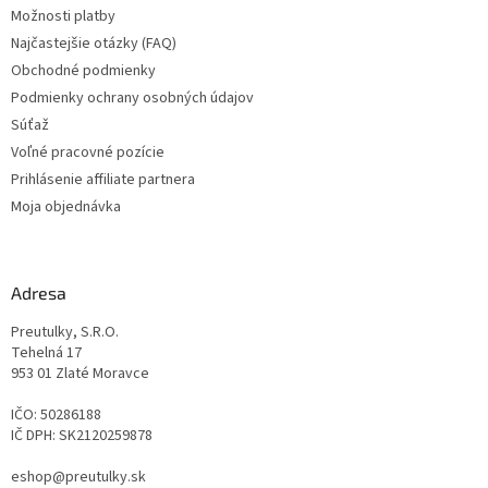
Možnosti platby
e
Najčastejšie otázky (FAQ)
Obchodné podmienky
Podmienky ochrany osobných údajov
Súťaž
Voľné pracovné pozície
Prihlásenie affiliate partnera
Moja objednávka
Adresa
Preutulky, S.R.O.
Tehelná 17
953 01 Zlaté Moravce
IČO: 50286188
IČ DPH: SK2120259878
eshop@preutulky.sk