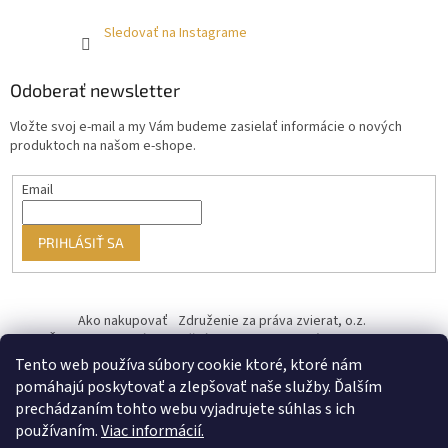
Sledovať na Instagrame
Odoberať newsletter
Vložte svoj e-mail a my Vám budeme zasielať informácie o nových
produktoch na našom e-shope.
Email
PRIHLÁSIŤ SA
Ako nakupovať
Združenie za práva zvierat, o.z.
Československý kastračný program
Informácie o cookies
od ♥ vybudoval Filip Minár
Tento web používa súbory cookie ktoré, ktoré nám
pomáhajú poskytovať a zlepšovať naše služby. Ďalším
prechádzaním tohto webu vyjadrujete súhlas s ich
používaním.
Viac informácií.