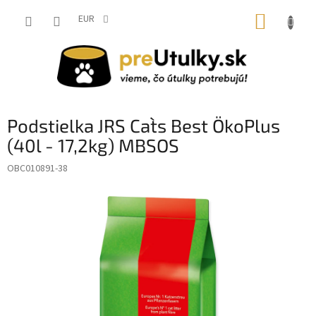
Prejsť
NÁKUP
na
EUR
obsah
KOŠÍK
Podstielka JRS Cat`s Best ÖkoPlus
(40l - 17,2kg) MBSOS
OBC010891-38