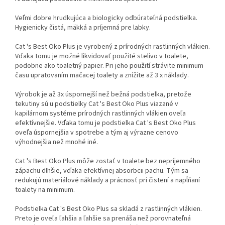
Veľmi dobre hrudkujúca a biologicky odbúrateľná podstielka.
Hygienicky čistá, mäkká a príjemná pre labky.
Cat 's Best Oko Plus je vyrobený z prírodných rastlinných vlákien.
Vďaka tomu je možné likvidovať použité stelivo v toalete,
podobne ako toaletný papier. Pri jeho použití strávite minimum
času upratovaním mačacej toalety a znížite až 3 x náklady.
Výrobok je až 3x úspornejší než bežná podstielka, pretože
tekutiny sú u podstielky Cat 's Best Oko Plus viazané v
kapilárnom systéme prírodných rastlinných vlákien oveľa
efektívnejšie. Vďaka tomu je podstielka Cat 's Best Oko Plus
oveľa úspornejšia v spotrebe a tým aj výrazne cenovo
výhodnejšia než mnohé iné.
Cat 's Best Oko Plus môže zostať v toalete bez nepríjemného
zápachu dlhšie, vďaka efektívnej absorbcii pachu. Tým sa
redukujú materiálové náklady a prácnosť pri čistení a napĺňaní
toalety na minimum.
Podstielka Cat 's Best Oko Plus sa skladá z rastlinných vlákien.
Preto je oveľa ľahšia a ľahšie sa prenáša než porovnateľná