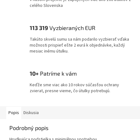
celého Slovenska
113 319
Vyzbieraných EUR
Takúto skvelú sumu sa nám podarilo vyzbierať vďaka
možnosti prispieť ešte 2 eurá k objednávke, každý
mesiac inému útulku.
10+
Patríme k vám
Keďže sme viac ako 10 rokov súčasťou ochrany
zvierat, presne vieme, čo útulky potrebujú.
Popis
Diskusia
Podrobný popis
Hrudkujúca podstielka s minimálnou spotrebou.