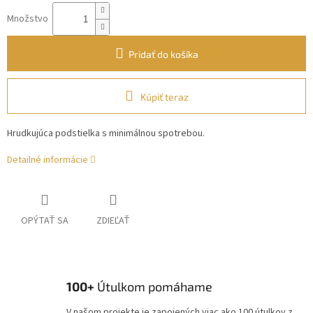
Množstvo
Pridať do košíka
Kúpiť teraz
Hrudkujúca podstielka s minimálnou spotrebou.
Detailné informácie
OPÝTAŤ SA
ZDIEĽAŤ
100+
Útulkom pomáhame
V našom projekte je zapojených viac ako 100 útulkov z