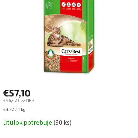
€57,10
€46,42 bez DPH
Jednotková
€3,32 / 1 kg
cena:
útulok potrebuje
(30 ks)