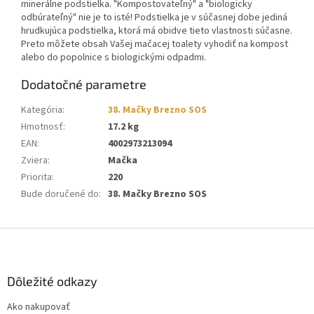
minerálne podstielka. "Kompostovateľný" a "biologicky
odbúrateľný" nie je to isté! Podstielka je v súčasnej dobe jediná
hrudkujúca podstielka, ktorá má obidve tieto vlastnosti súčasne.
Preto môžete obsah Vašej mačacej toalety vyhodiť na kompost
alebo do popolnice s biologickými odpadmi.
Dodatočné parametre
Kategória
:
38. Mačky Brezno SOS
Hmotnosť
:
17.2 kg
EAN
:
4002973213094
Zviera
:
Mačka
Priorita
:
220
Bude doručené do
:
38. Mačky Brezno SOS
Z
á
p
ä
Dôležité odkazy
t
Ako nakupovať
i