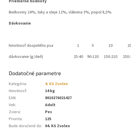
Priemerné hodnoty
Bielkoviny 24%, tuky a oleje 12%, vláknina 3%, popol 8,5%.
Dávkovanie
hmotnosť dospelého psa
1
5
10
2
dávkovanie (g/deň)
25-40
90-120
150-210
250-
Dodatočné parametre
Kategória
:
4. KS Zvolen
Hmotnosť
:
14 kg
EAN
:
8010276021427
Vek
:
Adult
Zviera
:
Pes
Priorita
:
125
Bude doručené do
:
04. KS Zvolen