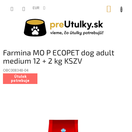
Prejsť
NÁKUP
na
EUR
obsah
KOŠÍK
Farmina MO P ECOPET dog adult
medium 12 + 2 kg KSZV
OBC008348-04
Útulok
potrebuje