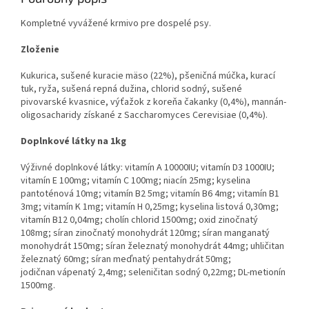
Kompletné vyvážené krmivo pre dospelé psy.
Zloženie
Kukurica, sušené kuracie mäso (22%), pšeničná múčka, kurací
tuk, ryža, sušená repná dužina, chlorid sodný, sušené
pivovarské kvasnice, výťažok z koreňa čakanky (0,4%), mannán-
oligosacharidy získané z Saccharomyces Cerevisiae (0,4%).
Doplnkové látky na 1kg
Výživné doplnkové látky: vitamín A 10000IU; vitamín D3 1000IU;
vitamín E 100mg; vitamín C 100mg; niacín 25mg; kyselina
pantoténová 10mg; vitamín B2 5mg; vitamín B6 4mg; vitamín B1
3mg; vitamín K 1mg; vitamín H 0,25mg; kyselina listová 0,30mg;
vitamín B12 0,04mg; cholín chlorid 1500mg; oxid zinočnatý
108mg; síran zinočnatý monohydrát 120mg; síran manganatý
monohydrát 150mg; síran železnatý monohydrát 44mg; uhličitan
železnatý 60mg; síran meďnatý pentahydrát 50mg;
jodičnan vápenatý 2,4mg; seleničitan sodný 0,22mg; DL-metionín
1500mg.