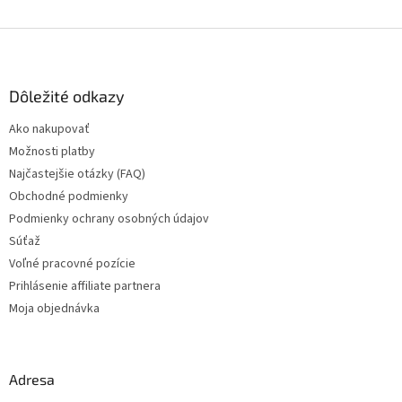
Z
á
p
ä
Dôležité odkazy
t
Ako nakupovať
i
Možnosti platby
e
Najčastejšie otázky (FAQ)
Obchodné podmienky
Podmienky ochrany osobných údajov
Súťaž
Voľné pracovné pozície
Prihlásenie affiliate partnera
Moja objednávka
Adresa