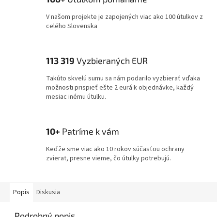
V našom projekte je zapojených viac ako 100 útulkov z
celého Slovenska
113 319
Vyzbieraných EUR
Takúto skvelú sumu sa nám podarilo vyzbierať vďaka
možnosti prispieť ešte 2 eurá k objednávke, každý
mesiac inému útulku.
10+
Patríme k vám
Keďže sme viac ako 10 rokov súčasťou ochrany
zvierat, presne vieme, čo útulky potrebujú.
Popis
Diskusia
Podrobný popis