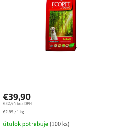
€39,90
€32,44 bez DPH
Jednotková
€2,85 / 1 kg
cena:
útulok potrebuje
(100 ks)