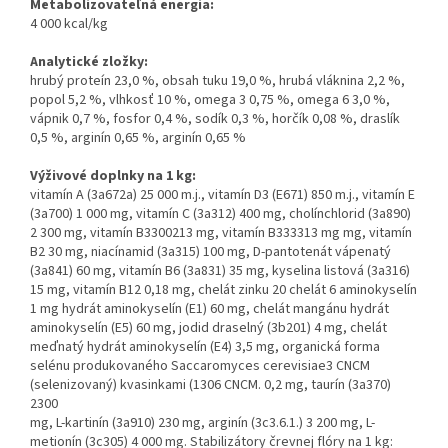
Metabolizovateľná energia:
4 000 kcal/kg
Analytické zložky:
hrubý proteín 23,0 %, obsah tuku 19,0 %, hrubá vláknina 2,2 %,
popol 5,2 %, vlhkosť 10 %, omega 3 0,75 %, omega 6 3,0 %,
vápnik 0,7 %, fosfor 0,4 %, sodík 0,3 %, horčík 0,08 %, draslík
0,5 %, arginín 0,65 %, arginín 0,65 %
Výživové doplnky na 1 kg:
vitamín A (3a672a) 25 000 m.j., vitamín D3 (E671) 850 m.j., vitamín E
(3a700) 1 000 mg, vitamín C (3a312) 400 mg, cholínchlorid (3a890)
2 300 mg, vitamín B3300213 mg, vitamín B333313 mg mg, vitamín
B2 30 mg, niacínamid (3a315) 100 mg, D-pantotenát vápenatý
(3a841) 60 mg, vitamín B6 (3a831) 35 mg, kyselina listová (3a316)
15 mg, vitamín B12 0,18 mg, chelát zinku 20 chelát 6 aminokyselín
1 mg hydrát aminokyselín (E1) 60 mg, chelát mangánu hydrát
aminokyselín (E5) 60 mg, jodid draselný (3b201) 4 mg, chelát
meďnatý hydrát aminokyselín (E4) 3,5 mg, organická forma
selénu produkovaného Saccaromyces cerevisiae3 CNCM
(selenizovaný) kvasinkami (1306 CNCM. 0,2 mg, taurín (3a370)
2300
mg, L-kartinín (3a910) 230 mg, arginín (3c3.6.1.) 3 200 mg, L-
metionín (3c305) 4 000 mg. Stabilizátory črevnej flóry na 1 kg: