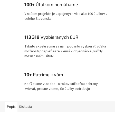
100+
Útulkom pomáhame
V našom projekte je zapojených viac ako 100 útulkov z
celého Slovenska
113 319
Vyzbieraných EUR
Takúto skvelú sumu sa nám podarilo vyzbierať vďaka
možnosti prispieť ešte 2 eurá k objednávke, každý
mesiac inému útulku.
10+
Patríme k vám
Keďže sme viac ako 10 rokov súčasťou ochrany
zvierat, presne vieme, čo útulky potrebujú.
Popis
Diskusia