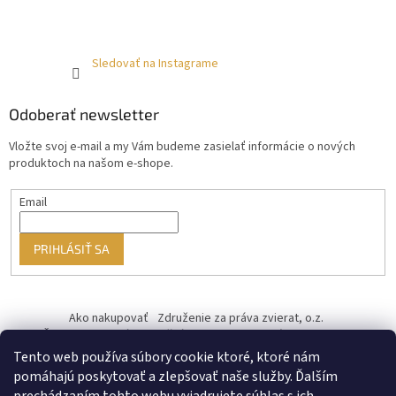
Sledovať na Instagrame
Odoberať newsletter
Vložte svoj e-mail a my Vám budeme zasielať informácie o nových
produktoch na našom e-shope.
Email
PRIHLÁSIŤ SA
Ako nakupovať
Združenie za práva zvierat, o.z.
Československý kastračný program
Informácie o cookies
od ♥ vybudoval Filip Minár
Tento web používa súbory cookie ktoré, ktoré nám
pomáhajú poskytovať a zlepšovať naše služby. Ďalším