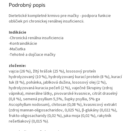
Podrobný popis
Dietetické kompletné krmivo pre mačky - podpora funkcie
obličiek pri chronickej renálnej insuficiencii.
Indikácie
-Chronická renálna insuficiencia
-Kontraindikácie
-Mačiatka
-Tehotné a dojčiace mačky
zloženie:
vajcia (26 %), žltý hrášok (25 %), lososový proteín
hydrolyzovaný (10 %), hydrolyzovaný kurací proteín (8 %), kurací
tuk (8 %), pohánka, jablková dužina, lososový olej (2 %),
hydrolyzovaná kuracia pečeň (2 %), vaječné škrupiny (zdroj
vápnika), minerálne látky, pivovarské kvasnice, citrát draselný
(0,8 %), semená psyllium 5,5%, šupky psyllia, 5% ga
Ascophyllum nodosum), chitosan (0,08 %), kvasnicový extrakt
(zdroj mannan-oligosacharidov, 0,025 %), β-glukány (0,022 %),
frukto-oligosacharidy (0,02 %), juka moja (0,02 %), rakytník
rešetliakový (0,015 %).