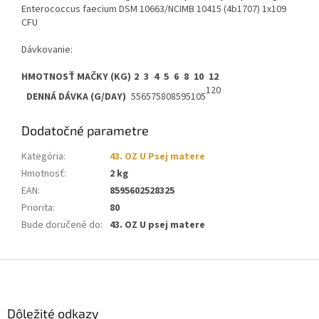
Enterococcus faecium DSM 10663/NCIMB 10415 (4b1707) 1x109
CFU
Dávkovanie:
HMOTNOSŤ MAČKY (KG)
2
3
4
5
6
8
10
12
120
DENNÁ DÁVKA (G/DAY)
55
65
75
80
85
95
105
Dodatočné parametre
Kategória
:
43. OZ U Psej matere
Hmotnosť
:
2 kg
EAN
:
8595602528325
Priorita
:
80
Bude doručené do
:
43. OZ U psej matere
Z
á
p
ä
Dôležité odkazy