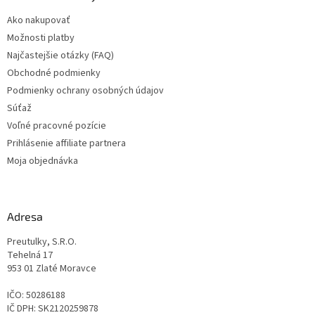
t
Ako nakupovať
i
Možnosti platby
e
Najčastejšie otázky (FAQ)
Obchodné podmienky
Podmienky ochrany osobných údajov
Súťaž
Voľné pracovné pozície
Prihlásenie affiliate partnera
Moja objednávka
Adresa
Preutulky, S.R.O.
Tehelná 17
953 01 Zlaté Moravce
IČO: 50286188
IČ DPH: SK2120259878