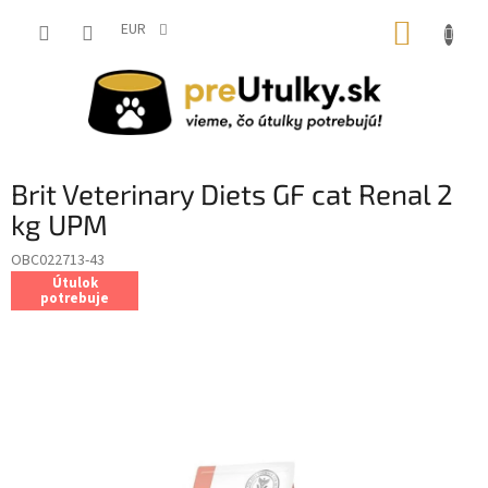
Prejsť
NÁKUP
na
EUR
obsah
KOŠÍK
Brit Veterinary Diets GF cat Renal 2
kg UPM
OBC022713-43
Útulok
potrebuje