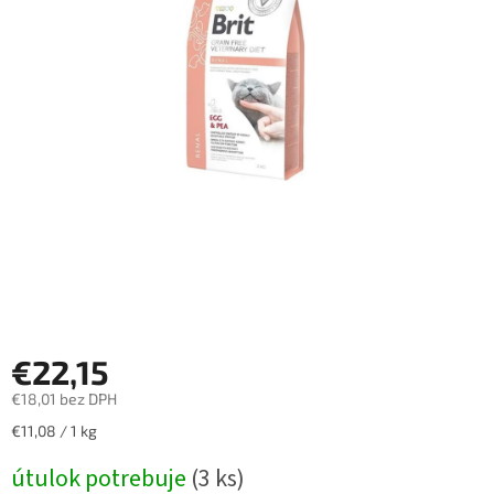
€22,15
€18,01 bez DPH
Jednotková
€11,08 / 1 kg
cena:
útulok potrebuje
(3 ks)