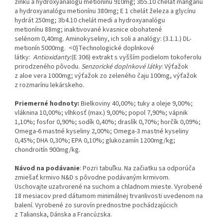
zinku a hydroxyanalógu metionínu 910mg; 3b5.10 chelát mangánu
a hydroxyanalógu metionínu 380mg; E 1 chelát železa a glycínu
hydrát 250mg; 3b4.10 chelát medi a hydroxyanalógu
metionínu 88mg; inaktivované kvasnice obohatené
selénom 0,40mg. Aminokyseliny, ich soli a analógy: (3.1.1.) DL-
metionín 5000mg. <0}Technologické doplnkové
látky:
Antioxidanty
:(E 306) extrakt s vyšším podielom tokoferolu
prirodzeného pôvodu.
Senzorické doplnkové látky
: Výťažok
z aloe vera 1000mg; výťažok zo zeleného čaju 100mg, výťažok
z rozmarínu lekárskeho.
Priemerné hodnoty:
Bielkoviny 40,00%; tuky a oleje 9,00%;
vláknina 10,00%; vlhkosť (max.) 9,00%; popol 7,90%; vápnik
1,10%; fosfor 0,90%; sodík 0,40%; draslík 0,70%; horčík 0,09%;
Omega-6 mastné kyseliny 2,00%; Omega-3 mastné kyseliny
0,45%; DHA 0,30%; EPA 0,10%; glukozamín 1200mg/kg;
chondroitín 900mg/kg.
Návod na podávanie
: Pozri tabuľku. Na začiatku sa odporúča
zmiešať krmivo N&D s pôvodne podávaným krmivom.
Uschovajte uzatvorené na suchom a chladnom mieste. Vyrobené
18 mesiacov pred dátumom minimálnej trvanlivosti uvedenom na
balení. Vyrobené zo surovín prednostne pochádzajúcich
z Talianska, Dánska a Francúzska.