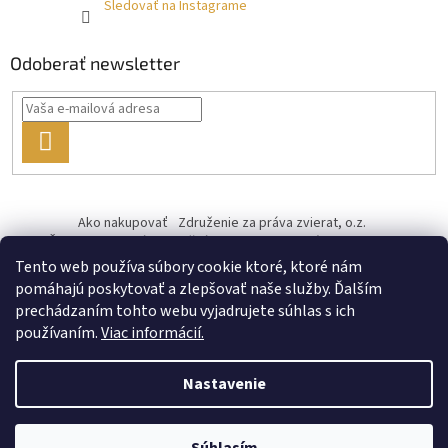
Sledovať na Instagrame
Odoberať newsletter
PRIHLÁSIŤ
SA
Ako nakupovať
Združenie za práva zvierat, o.z.
Československý kastračný program
Informácie o cookies
od ♥ vybudoval Filip Minár
Tento web používa súbory cookie ktoré, ktoré nám
pomáhajú poskytovať a zlepšovať naše služby. Ďalším
prechádzaním tohto webu vyjadrujete súhlas s ich
používaním.
Viac informácií.
Nastavenie
Vytvoril Shoptet Premium