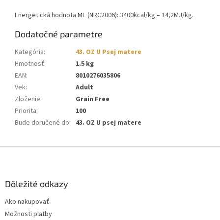
Energetická hodnota ME (NRC2006): 3400kcal/kg – 14,2MJ/kg.
Dodatočné parametre
Kategória
:
43. OZ U Psej matere
Hmotnosť
:
1.5 kg
EAN
:
8010276035806
Vek
:
Adult
Zloženie
:
Grain Free
Priorita
:
100
Bude doručené do
:
43. OZ U psej matere
Z
á
p
ä
Dôležité odkazy
t
Ako nakupovať
i
Možnosti platby
e