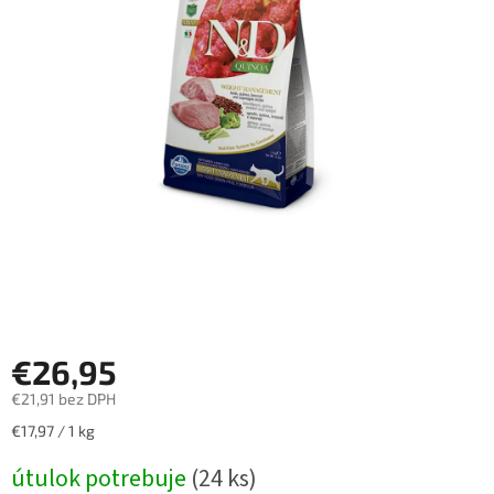
€26,95
€21,91 bez DPH
Jednotková
€17,97 / 1 kg
cena:
útulok potrebuje
(24 ks)