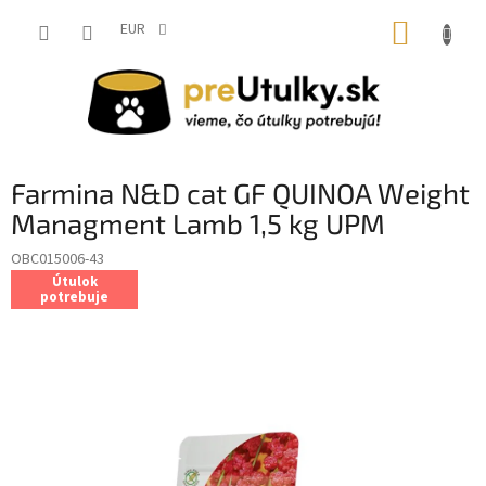
Prejsť
NÁKUP
na
EUR
obsah
KOŠÍK
Farmina N&D cat GF QUINOA Weight
Managment Lamb 1,5 kg UPM
OBC015006-43
Útulok
potrebuje