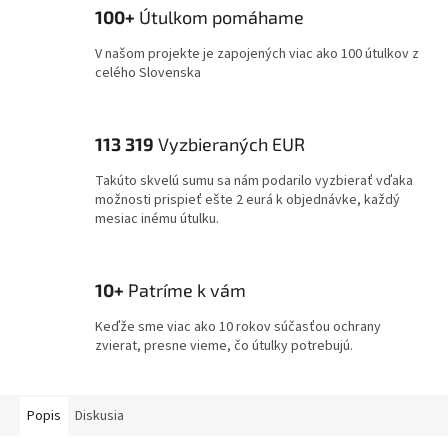
100+
Útulkom pomáhame
V našom projekte je zapojených viac ako 100 útulkov z
celého Slovenska
113 319
Vyzbieraných EUR
Takúto skvelú sumu sa nám podarilo vyzbierať vďaka
možnosti prispieť ešte 2 eurá k objednávke, každý
mesiac inému útulku.
10+
Patríme k vám
Keďže sme viac ako 10 rokov súčasťou ochrany
zvierat, presne vieme, čo útulky potrebujú.
Popis
Diskusia