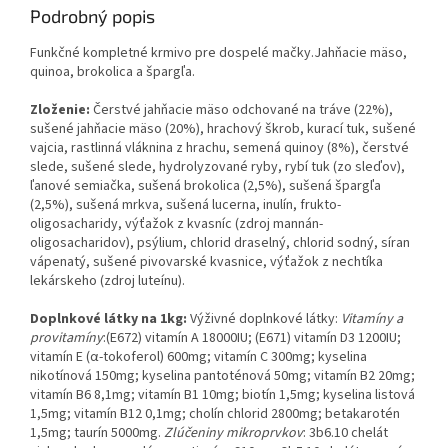
Podrobný popis
Funkčné kompletné krmivo pre dospelé mačky.Jahňacie mäso,
quinoa, brokolica a špargľa.
Zloženie:
Čerstvé jahňacie mäso odchované na tráve (22%),
sušené jahňacie mäso (20%), hrachový škrob, kurací tuk, sušené
vajcia, rastlinná vláknina z hrachu, semená quinoy (8%), čerstvé
slede, sušené slede, hydrolyzované ryby, rybí tuk (zo sleďov),
ľanové semiačka, sušená brokolica (2,5%), sušená špargľa
(2,5%), sušená mrkva, sušená lucerna, inulín, frukto-
oligosacharidy, výťažok z kvasníc (zdroj mannán-
oligosacharidov), psýlium, chlorid draselný, chlorid sodný, síran
vápenatý, sušené pivovarské kvasnice, výťažok z nechtíka
lekárskeho (zdroj luteínu).
Doplnkové látky na 1kg:
Výživné doplnkové látky:
Vitamíny a
provitamíny
:(E672) vitamín A 18000IU; (E671) vitamín D3 1200IU;
vitamín E (α-tokoferol) 600mg; vitamín C 300mg; kyselina
nikotínová 150mg; kyselina pantoténová 50mg; vitamín B2 20mg;
vitamín B6 8,1mg; vitamín B1 10mg; biotín 1,5mg; kyselina listová
1,5mg; vitamín B12 0,1mg; cholín chlorid 2800mg; betakarotén
1,5mg; taurín 5000mg.
Zlúčeniny mikroprvkov
: 3b6.10 chelát