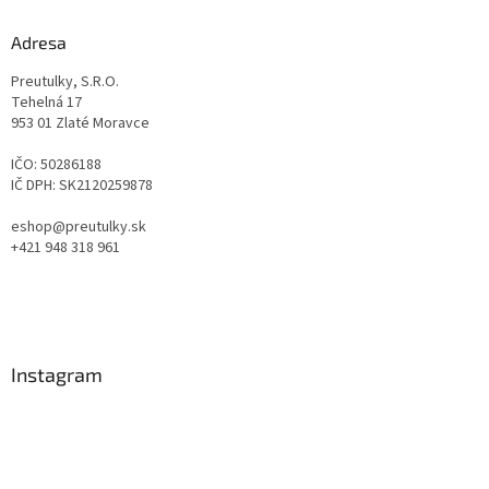
Adresa
Preutulky, S.R.O.
Tehelná 17
953 01 Zlaté Moravce
IČO: 50286188
IČ DPH: SK2120259878
eshop@preutulky.sk
+421 948 318 961
Instagram