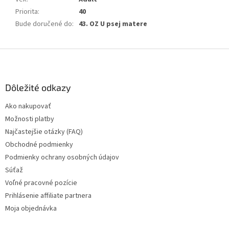
Priorita
:
40
Bude doručené do
:
43. OZ U psej matere
Z
á
p
ä
Dôležité odkazy
t
Ako nakupovať
i
Možnosti platby
e
Najčastejšie otázky (FAQ)
Obchodné podmienky
Podmienky ochrany osobných údajov
Súťaž
Voľné pracovné pozície
Prihlásenie affiliate partnera
Moja objednávka