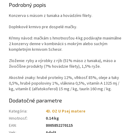
Podrobný popis
Konzerva s mäsom z tuniaka a hovädzími filety.
Doplnkové krmivo pre dospelé mačky.
Kŕmny návod: mačkám s hmotnosťou 4 kg podávajte maximálne
2 konzervy denne v kombinácii s mokrým alebo suchým
kompletným krmivom Schesir.
Zloženie: ryby a výrobky z rýb (51% mäso z tuniaka), mäso a
živočíšne produkty (7% hovädzie filety), 1,5% ryže.
Akostné znaky: hrubé proteíny 12%, vlhkosť 85%, oleje a tuky
0,5%, hrubé popoloviny 1%, vláknina 0,5%, vitamín A 1325 mj /
kg, vitamín E (alfatokoferol) 15 mg / kg, taurín 160 mg / kg.
Dodatočné parametre
Kategória
:
43. OZ U Psej matere
Hmotnosť
:
0.14 kg
EAN
:
8005852270115
Vek
:
Adult