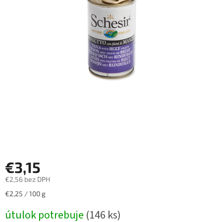
€3,15
€2,56 bez DPH
Jednotková
€2,25 / 100 g
cena:
útulok potrebuje
(146 ks)