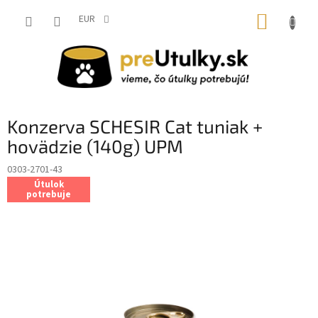
Prejsť
NÁKUP
na
EUR
obsah
KOŠÍK
Konzerva SCHESIR Cat tuniak +
hovädzie (140g) UPM
0303-2701-43
Útulok
potrebuje