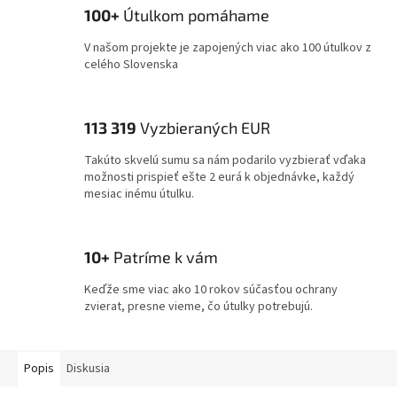
100+
Útulkom pomáhame
V našom projekte je zapojených viac ako 100 útulkov z
celého Slovenska
113 319
Vyzbieraných EUR
Takúto skvelú sumu sa nám podarilo vyzbierať vďaka
možnosti prispieť ešte 2 eurá k objednávke, každý
mesiac inému útulku.
10+
Patríme k vám
Keďže sme viac ako 10 rokov súčasťou ochrany
zvierat, presne vieme, čo útulky potrebujú.
Popis
Diskusia