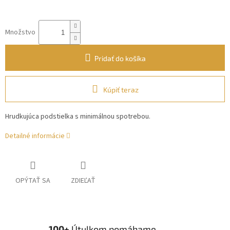
Množstvo
Pridať do košíka
Kúpiť teraz
Hrudkujúca podstielka s minimálnou spotrebou.
Detailné informácie
OPÝTAŤ SA
ZDIEĽAŤ
100+
Útulkom pomáhame