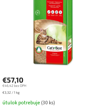
€57,10
€46,42 bez DPH
Jednotková
€3,32 / 1 kg
cena:
útulok potrebuje
(30 ks)