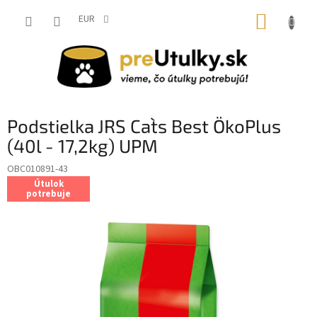
Prejsť
NÁKUP
na
EUR
obsah
KOŠÍK
Podstielka JRS Cat`s Best ÖkoPlus
(40l - 17,2kg) UPM
OBC010891-43
Útulok
potrebuje