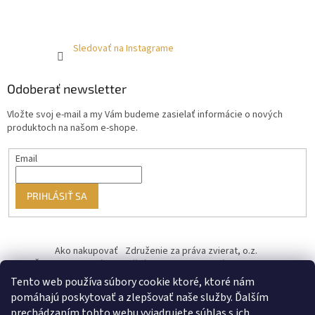
Sledovať na Instagrame
Odoberať newsletter
Vložte svoj e-mail a my Vám budeme zasielať informácie o nových
produktoch na našom e-shope.
Email
PRIHLÁSIŤ SA
Ako nakupovať
Združenie za práva zvierat, o.z.
Československý kastračný program
Informácie o cookies
od ♥ vybudoval Filip Minár
Tento web používa súbory cookie ktoré, ktoré nám
pomáhajú poskytovať a zlepšovať naše služby. Ďalším
prechádzaním tohto webu vyjadrujete súhlas s ich