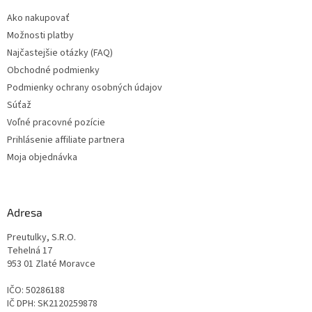
t
Ako nakupovať
i
Možnosti platby
e
Najčastejšie otázky (FAQ)
Obchodné podmienky
Podmienky ochrany osobných údajov
Súťaž
Voľné pracovné pozície
Prihlásenie affiliate partnera
Moja objednávka
Adresa
Preutulky, S.R.O.
Tehelná 17
953 01 Zlaté Moravce
IČO: 50286188
IČ DPH: SK2120259878