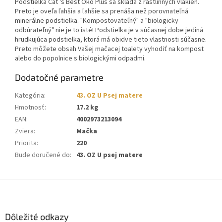
Podstielka Cat 's Best Oko Plus sa skladá z rastlinných vlákien.
Preto je oveľa ľahšia a ľahšie sa prenáša než porovnateľná
minerálne podstielka. "Kompostovateľný" a "biologicky
odbúrateľný" nie je to isté! Podstielka je v súčasnej dobe jediná
hrudkujúca podstielka, ktorá má obidve tieto vlastnosti súčasne.
Preto môžete obsah Vašej mačacej toalety vyhodiť na kompost
alebo do popolnice s biologickými odpadmi.
Dodatočné parametre
Kategória
:
43. OZ U Psej matere
Hmotnosť
:
17.2 kg
EAN
:
4002973213094
Zviera
:
Mačka
Priorita
:
220
Bude doručené do
:
43. OZ U psej matere
Z
á
p
ä
Dôležité odkazy