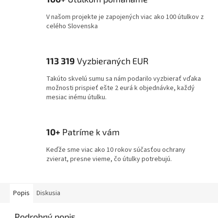
V našom projekte je zapojených viac ako 100 útulkov z
celého Slovenska
113 319
Vyzbieraných EUR
Takúto skvelú sumu sa nám podarilo vyzbierať vďaka
možnosti prispieť ešte 2 eurá k objednávke, každý
mesiac inému útulku.
10+
Patríme k vám
Keďže sme viac ako 10 rokov súčasťou ochrany
zvierat, presne vieme, čo útulky potrebujú.
Popis
Diskusia
Podrobný popis