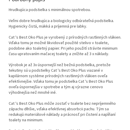
Hrudkujúca podstielka s minimálnou spotrebou.
Veľmi dobre hrudkujúca a biologicky odbúrateľná podstielka.
Hygienicky čistá, mäkká a príjemná pre labky.
Cat 's Best Oko Plus je vyrobený z prírodných rastlinných vlákien.
Vďaka tomu je možné likvidovať použité stelivo v toalete,
podobne ako toaletný papier. Pri jeho použití strávite minimum
času upratovaním mačacej toalety a znížite až 3 x náklady.
Výrobok je až 3x úspornejší než bežná podstielka, pretože
tekutiny sú u podstielky Cat 's Best Oko Plus viazané v
kapilárnom systéme prírodných rastlinných vlákien oveľa
efektívnejšie. Vďaka tomu je podstielka Cat 's Best Oko Plus
oveľa úspornejšia v spotrebe a tým aj výrazne cenovo
výhodnejšia než mnohé iné.
Cat 's Best Oko Plus môže zostať v toalete bez nepríjemného
zápachu dlhšie, vďaka efektívnej absorbcii pachu. Tým sa
redukujú materiálové náklady a prácnosť pri čistení a napĺňaní
toalety na minimum.