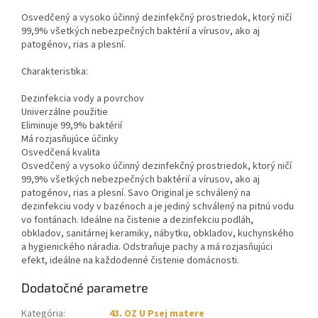
Osvedčený a vysoko účinný dezinfekčný prostriedok, ktorý ničí
99,9% všetkých nebezpečných baktérií a vírusov, ako aj
patogénov, rias a plesní.
Charakteristika:
Dezinfekcia vody a povrchov
Univerzálne použitie
Eliminuje 99,9% baktérií
Má rozjasňujúce účinky
Osvedčená kvalita
Osvedčený a vysoko účinný dezinfekčný prostriedok, ktorý ničí
99,9% všetkých nebezpečných baktérií a vírusov, ako aj
patogénov, rias a plesní. Savo Original je schválený na
dezinfekciu vody v bazénoch a je jediný schválený na pitnú vodu
vo fontánach. Ideálne na čistenie a dezinfekciu podláh,
obkladov, sanitárnej keramiky, nábytku, obkladov, kuchynského
a hygienického náradia. Odstraňuje pachy a má rozjasňujúci
efekt, ideálne na každodenné čistenie domácnosti.
Dodatočné parametre
Kategória
:
43. OZ U Psej matere