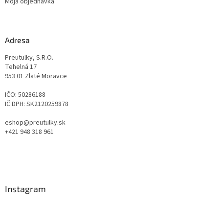
Moja objednávka
Adresa
Preutulky, S.R.O.
Tehelná 17
953 01 Zlaté Moravce
IČO: 50286188
IČ DPH: SK2120259878
eshop@preutulky.sk
+421 948 318 961
Instagram