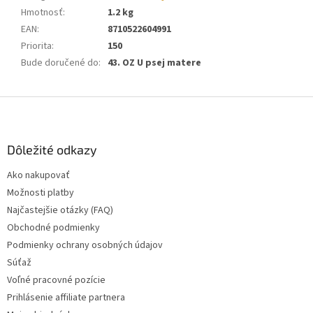
Hmotnosť
:
1.2 kg
EAN
:
8710522604991
Priorita
:
150
Bude doručené do
:
43. OZ U psej matere
Z
á
p
ä
Dôležité odkazy
t
Ako nakupovať
i
Možnosti platby
e
Najčastejšie otázky (FAQ)
Obchodné podmienky
Podmienky ochrany osobných údajov
Súťaž
Voľné pracovné pozície
Prihlásenie affiliate partnera