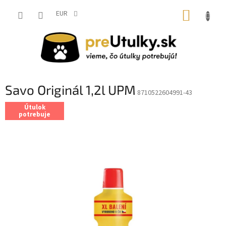
Prejsť
NÁKUP
na
EUR
obsah
KOŠÍK
Savo Originál 1,2l UPM
8710522604991-43
Útulok
potrebuje