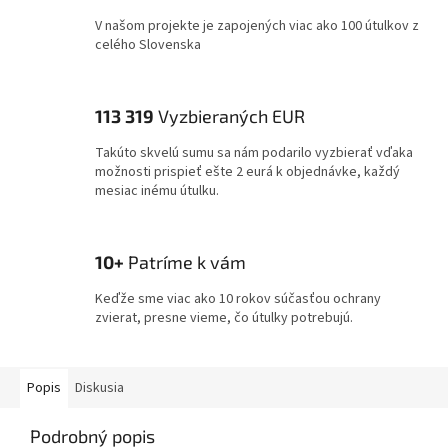
V našom projekte je zapojených viac ako 100 útulkov z
celého Slovenska
113 319
Vyzbieraných EUR
Takúto skvelú sumu sa nám podarilo vyzbierať vďaka
možnosti prispieť ešte 2 eurá k objednávke, každý
mesiac inému útulku.
10+
Patríme k vám
Keďže sme viac ako 10 rokov súčasťou ochrany
zvierat, presne vieme, čo útulky potrebujú.
Popis
Diskusia
Podrobný popis