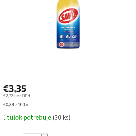
€3,35
€2,72 bez DPH
Jednotková
€0,28 / 100 ml
cena:
útulok potrebuje
(30 ks)