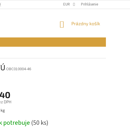
Q)
OBCHODNÉ PODMIENKY
EUR
PODMIENKY OCHRANY OSOBNÝCH ÚDAJ
Prihlásenie
NÁKUPNÝ
Prázdny košík
KOŠÍK
TÚ
OBC010004-46
,40
ez DPH
ová
 kg
k potrebuje
(50 ks)