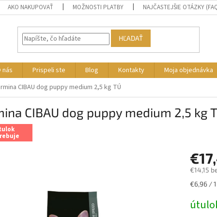
AKO NAKUPOVAŤ
MOŽNOSTI PLATBY
NAJČASTEJŠIE OTÁZKY (FA
HĽADAŤ
 nás
Prispeli ste
Blog
Kontakty
Moja objednávka
armina CIBAU dog puppy medium 2,5 kg TÚ
mina CIBAU dog puppy medium 2,5 kg 
tulok
rebuje
€17
€14,15 b
Jednotk
€6,96 / 1
cena:
útulo