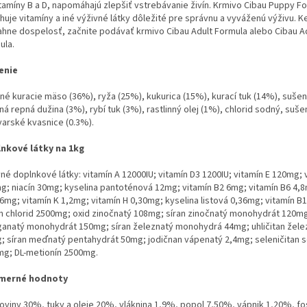
itamíny B a D, napomáhajú zlepšiť vstrebávanie živín. Krmivo
Cibau Puppy F
uje vitamíny a iné výživné látky dôležité pre
správnu a vyváženú výživu. K
ahne dospelosť, začnite
podávať krmivo Cibau Adult Formula alebo Cibau A
ula.
enie
né kuracie mäso (36%), ryža (25%), kukurica (15%), kurací tuk
(14%), sušen
á repná dužina (3%), rybí tuk (3%), rastlinný
olej (1%), chlorid sodný, suše
varské kvasnice (0.3%).
nkové látky na 1kg
né doplnkové látky: vitamín A 12000IU; vitamín D3 1200IU; vitamín
E 120mg; 
g; niacín 30mg; kyselina pantoténová 12mg;
vitamín B2 6mg; vitamín B6 4,8
,6mg; vitamín K 1,2mg;
vitamín H 0,30mg; kyselina listová 0,36mg; vitamín B1
ín
chlorid 2500mg; oxid zinočnatý 108mg; síran zinočnatý monohydrát
120mg
anatý monohydrát 150mg; síran železnatý monohydrá
44mg; uhličitan žele
; síran meďnatý pentahydrát 50mg;
jodičnan vápenatý 2,4mg; seleničitan 
mg; DL-metionín
2500mg.
emerné hodnoty
koviny 30%, tuky a oleje 20%, vláknina 1,9%, popol 7,50%, vápnik
1,20%, fo