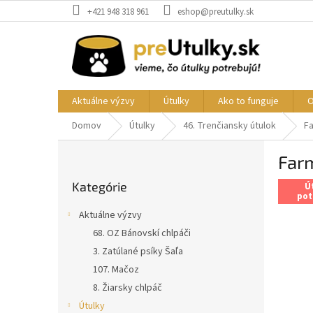
Prejsť
+421 948 318 961
eshop@preutulky.sk
na
obsah
Aktuálne výzvy
Útulky
Ako to funguje
O
Domov
Útulky
46. Trenčiansky útulok
F
B
Far
o
Preskočiť
č
Kategórie
kategórie
Ú
n
pot
ý
Aktuálne výzvy
p
68. OZ Bánovskí chlpáči
a
3. Zatúlané psíky Šaľa
n
e
107. Mačoz
l
8. Žiarsky chlpáč
Útulky