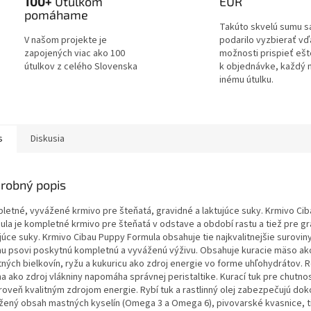
100+
Útulkom
EUR
pomáhame
Takúto skvelú sumu s
V našom projekte je
podarilo vyzbierať v
zapojených viac ako 100
možnosti prispieť ešt
útulkov z celého Slovenska
k objednávke, každý 
inému útulku.
s
Diskusia
robný popis
letné, vyvážené krmivo pre šteňatá, gravidné a laktujúce suky.
Krmivo Ci
ula je kompletné krmivo pre šteňatá v odstave
a období rastu a tiež pre g
ujúce suky. Krmivo Cibau
Puppy Formula obsahuje tie najkvalitnejšie suroviny
u psovi
poskytnú kompletnú a vyváženú výživu. Obsahuje kuracie mäso a
tných bielkovín, ryžu a kukuricu ako zdroj energie vo forme
uhľohydrátov. 
na ako zdroj vlákniny napomáha správnej
peristaltike. Kurací tuk pre chutn
ároveň kvalitným
zdrojom energie. Rybí tuk a rastlinný olej zabezpečujú dok
žený
obsah mastných kyselín (Omega 3 a Omega 6), pivovarské kvasnice, 