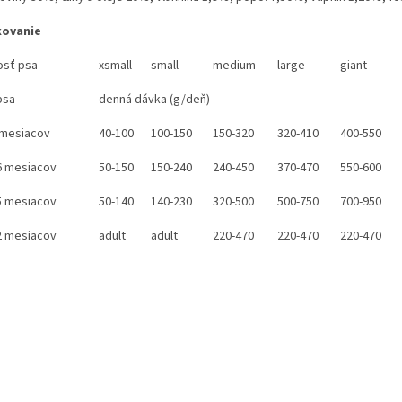
kovanie
osť psa
xsmall
small
medium
large
giant
psa
denná dávka (g/deň)
 mesiacov
40-100
100-150
150-320
320-410
400-550
6 mesiacov
50-150
150-240
240-450
370-470
550-600
5 mesiacov
50-140
140-230
320-500
500-750
700-950
2 mesiacov
adult
adult
220-470
220-470
220-470