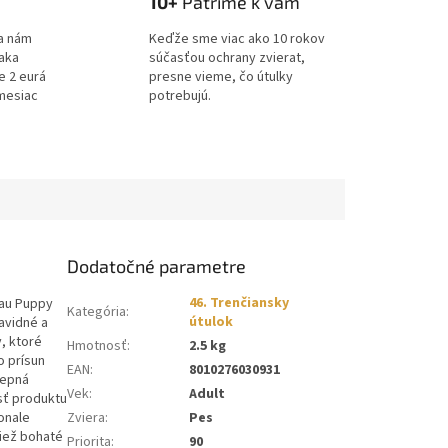
10+
Patríme k vám
a nám
Keďže sme viac ako 10 rokov
ďaka
súčasťou ochrany zvierat,
e 2 eurá
presne vieme, čo útulky
mesiac
potrebujú.
Dodatočné parametre
46. Trenčiansky
bau Puppy
Kategória
:
útulok
ravidné a
, ktoré
Hmotnosť
:
2.5 kg
ko
prísun
EAN
:
8010276030931
Repná
Vek
:
Adult
osť produktu
onale
Zviera
:
Pes
tiež
bohaté
Priorita
:
90