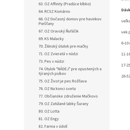
63. OZ Affinity (Pradúce klbko)
Dáv
64. RCSZ Komárno
66. OZ Dočasný domov pre havinkov
veľk
Piešťany
67. OZ Oravský Ňufáčik
vek 
69. KS Malacky
6-10
70. Žilinský útulok pre mačky
71. OZ Zvieratá v núdzi
11-1
73. Pes v núdzi
17-2
74. Útulok "NÁDEJ" pre opustených a
týraných psíkov
26-5
75. OZ Život je pes Rožňava
76. OZ Na konci sveta
77. Občianske združenie Mačkovo
79. OZ Zatúlané labky Šurany
80. OZ Lotta
81. OZ Engy
82. Farma v údolí