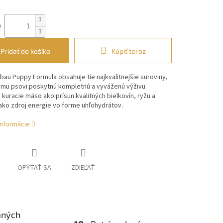
o
Pridať do košíka
Kúpiť teraz
ibau
Puppy Formula obsahuje tie najkvalitnejšie suroviny,
šmu psovi
poskytnú kompletnú a vyváženú výživu.
 kuracie mäso ako
prísun kvalitných bielkovín, ryžu a
 ako zdroj energie vo forme
uhľohydrátov.
informácie
OPÝTAŤ SA
ZDIEĽAŤ
aných