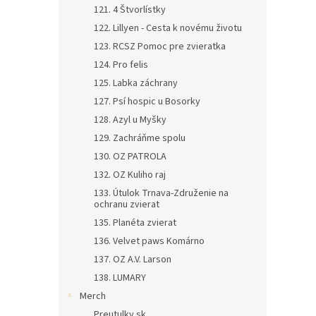
121. 4 Štvorlístky
122. Lillyen - Cesta k novému životu
123. RCSZ Pomoc pre zvieratka
124. Pro felis
125. Labka záchrany
127. Psí hospic u Bosorky
128. Azyl u Myšky
129. Zachráňme spolu
130. OZ PATROLA
132. OZ Kuliho raj
133. Útulok Trnava-Združenie na
ochranu zvierat
135. Planéta zvierat
136. Velvet paws Komárno
137. OZ A.V. Larson
138. LUMARY
Merch
Preutulky.sk