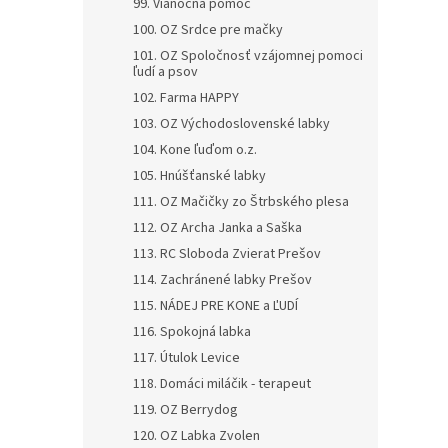
99. Vianočná pomoc
100. OZ Srdce pre mačky
101. OZ Spoločnosť vzájomnej pomoci
ľudí a psov
102. Farma HAPPY
103. OZ Východoslovenské labky
104. Kone ľuďom o.z.
105. Hnúšťanské labky
111. OZ Mačičky zo Štrbského plesa
112. OZ Archa Janka a Saška
113. RC Sloboda Zvierat Prešov
114. Zachránené labky Prešov
115. NÁDEJ PRE KONE a ĽUDÍ
116. Spokojná labka
117. Útulok Levice
118. Domáci miláčik - terapeut
119. OZ Berrydog
120. OZ Labka Zvolen