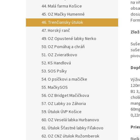
na v
44. Malá farma Košice
obsah
45. OZ Mačky Humenné
dosi
Form
46. Trenčiansky útulok
47. Horský ranč
Zlož
49. OZ Opustené labky Nerko
Suše
50. OZ Pomáhaj a chráň
sušen
51. OZ Zvieratkovo
pivo
52. KS Handlová
Dopl
53. SOS Psíky
54. O psíčkovi a mačičke
Výživ
120m
55. MačkySOS
B1 3
56. OZ Bridget Mačičkova
chol
mang
57. OZ Labky zo Záhoria
60mg
59. Útulok ÚVP Košice
0,22
60. OZ Veselá labka Hurbanovo
Pri
61. Útulok Šťastné labky Fiľakovo
62. OZ CNZ útulok Ružomberok
Biel