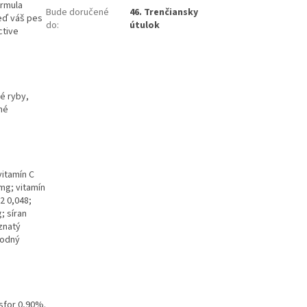
ormula
Bude doručené
46. Trenčiansky
eď váš pes
do
:
útulok
ctive
é ryby,
né
vitamín C
mg; vitamín
2 0,048;
; síran
znatý
sodný
sfor 0,90%.