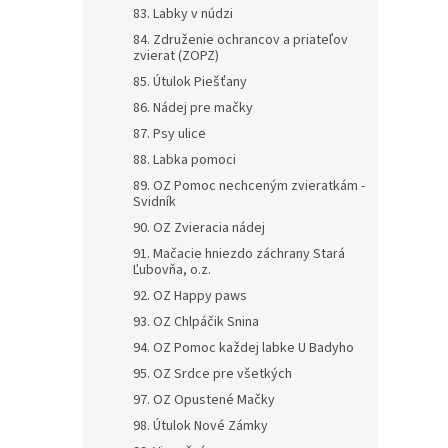
83. Labky v núdzi
84. Združenie ochrancov a priateľov
zvierat (ZOPZ)
85. Útulok Piešťany
86. Nádej pre mačky
87. Psy ulice
88. Labka pomoci
89. OZ Pomoc nechceným zvieratkám -
Svidník
90. OZ Zvieracia nádej
91. Mačacie hniezdo záchrany Stará
Ľubovňa, o.z.
92. OZ Happy paws
93. OZ Chlpáčik Snina
94. OZ Pomoc každej labke U Badyho
95. OZ Srdce pre všetkých
97. OZ Opustené Mačky
98. Útulok Nové Zámky