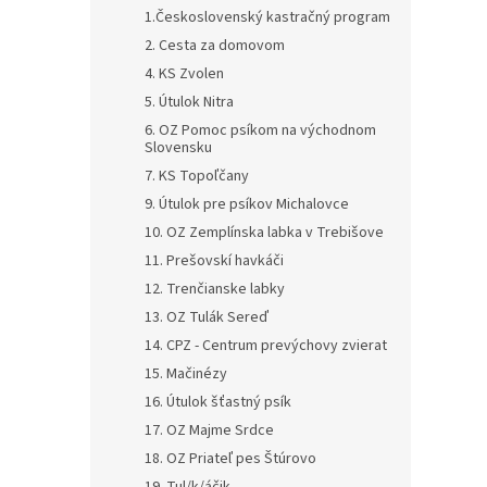
1.Československý kastračný program
2. Cesta za domovom
4. KS Zvolen
5. Útulok Nitra
6. OZ Pomoc psíkom na východnom
Slovensku
7. KS Topoľčany
9. Útulok pre psíkov Michalovce
10. OZ Zemplínska labka v Trebišove
11. Prešovskí havkáči
12. Trenčianske labky
13. OZ Tulák Sereď
14. CPZ - Centrum prevýchovy zvierat
15. Mačinézy
16. Útulok šťastný psík
17. OZ Majme Srdce
18. OZ Priateľ pes Štúrovo