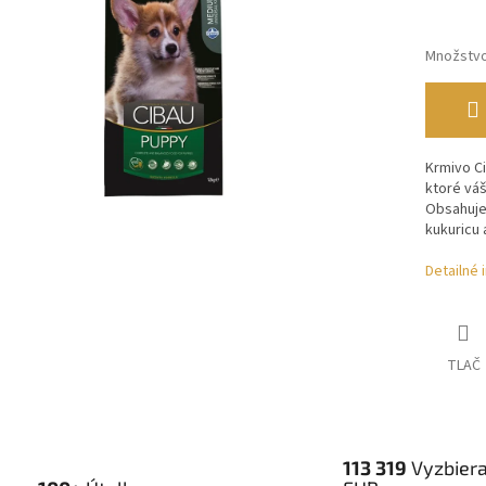
Množstv
Krmivo C
ktoré vá
Obsahuje
kukuricu
Detailné 
TLAČ
113 319
Vyzbier