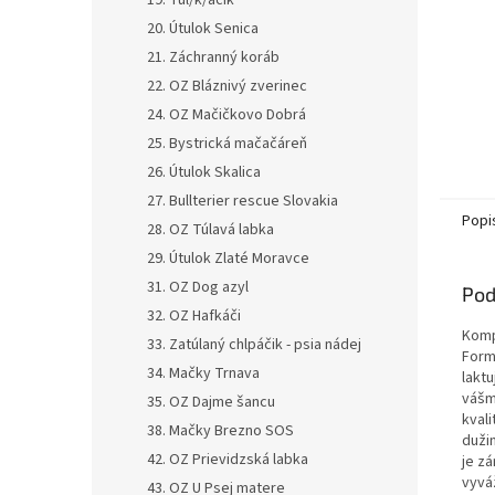
19. Tul/k/áčik
20. Útulok Senica
21. Záchranný koráb
22. OZ Bláznivý zverinec
24. OZ Mačičkovo Dobrá
25. Bystrická mačačáreň
26. Útulok Skalica
27. Bullterier rescue Slovakia
Popi
28. OZ Túlavá labka
29. Útulok Zlaté Moravce
31. OZ Dog azyl
Pod
32. OZ Hafkáči
Komp
33. Zatúlaný chlpáčik - psia nádej
Form
34. Mačky Trnava
lakt
vášm
35. OZ Dajme šancu
kvali
38. Mačky Brezno SOS
duži
42. OZ Prievidzská labka
je z
vyvá
43. OZ U Psej matere