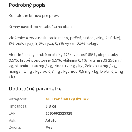
Podrobný popis
Kompletné krmivo pre psov.
Kŕmny návod: pozri tabuľku na obale.
Zloženie: 87% kura (kuracie mäso, pečeň, srdce, krky, žalúdky),
8% biele ryby, 3,6% ryža, 0,9% vývar, 0,5% kolagén.
Akostné znaky: hrubé proteíny 12%, vlhkosť 68%, oleje a tuky
9,5%, hrubé popoloviny 6,5%, vláknina 0,4%, vitamín D3 250 mj /
kg, vitamín E 100 mg / kg, zinok 12 mg / kg, železo 10 mg / kg,
mangán 2 mg / kg, jód 0,7 mg / kg, meď 0,5 mg / kg, biotín 0,2 mg
/ kg.
Dodatočné parametre
Kategória
:
46. Trenčiansky útulok
Hmotnosť
:
0.8 kg
EAN
:
8595602525928
Vek
:
Adult
Zviera
:
Pes