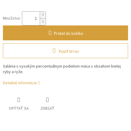
Množstvo
Pridať do košíka
Kúpiť teraz
Saláma s vysokým percentuálnym podielom mäsa s obsahom bielej
ryby a ryže.
Detailné informácie
OPÝTAŤ SA
ZDIEĽAŤ