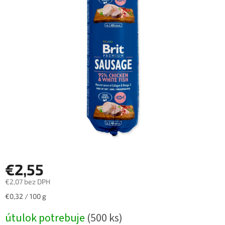
€2,55
€2,07 bez DPH
Jednotková
€0,32 / 100 g
cena:
útulok potrebuje
(500 ks)