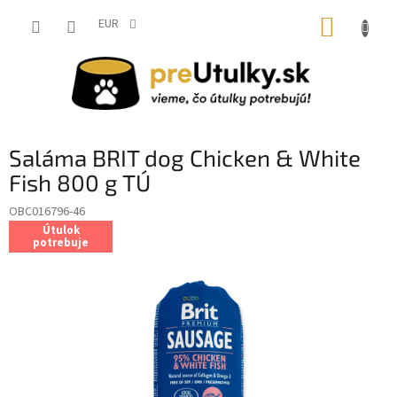
Prejsť
NÁKUP
na
EUR
obsah
KOŠÍK
Saláma BRIT dog Chicken & White
Fish 800 g TÚ
OBC016796-46
Útulok
potrebuje