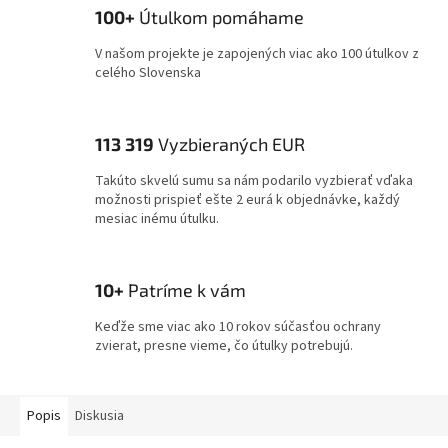
100+
Útulkom pomáhame
V našom projekte je zapojených viac ako 100 útulkov z
celého Slovenska
113 319
Vyzbieraných EUR
Takúto skvelú sumu sa nám podarilo vyzbierať vďaka
možnosti prispieť ešte 2 eurá k objednávke, každý
mesiac inému útulku.
10+
Patríme k vám
Keďže sme viac ako 10 rokov súčasťou ochrany
zvierat, presne vieme, čo útulky potrebujú.
Popis
Diskusia