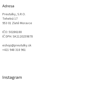
Adresa
Preutulky, S.R.O.
Tehelná 17
953 01 Zlaté Moravce
IČO: 50286188
IČ DPH: SK2120259878
eshop@preutulky.sk
+421 948 318 961
Instagram