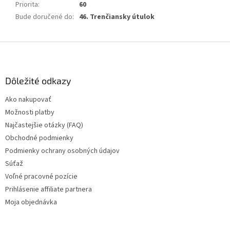
Priorita
:
60
Bude doručené do
:
46. Trenčiansky útulok
Z
á
p
ä
Dôležité odkazy
t
Ako nakupovať
i
Možnosti platby
e
Najčastejšie otázky (FAQ)
Obchodné podmienky
Podmienky ochrany osobných údajov
Súťaž
Voľné pracovné pozície
Prihlásenie affiliate partnera
Moja objednávka